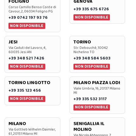
FOLIGNO
GENOVA
Corso Camillo Benso Conte di
+39 335 675 6726
Cavour, 2, 06034 Foligno PG
NON DISPONIBILE
+39 0742 197 93 76
NON DISPONIBILE
JESI
TORINO
Via Caduti del Lavoro, 4,
Str. Debouchè, 10042
60035 Jesi AN
Nichelino TO
+39 348 521 7426
+39 348 584 5603
NON DISPONIBILE
NON DISPONIBILE
TORINO LINGOTTO
MILANO PIAZZA LODI
Viale Umbria, 16, 20137 Milano
+39 335 123 456
MI
NON DISPONIBILE
+39 335 532 3117
NON DISPONIBILE
MILANO
SENIGALLIA IL
MOLINO
Via Gottlieb Wilhelm Daimler,
61, 20151 Milano MI
Via Nicola Abbagnano, 7,