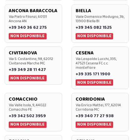
ANCONA BARACCOLA
BIELLA
Via Pietro Filonzi, 60131
Viale Domenico Modugno, 3b,
Ancona AN
13900 Biella BI
+39 340 36 62 275
+39 345 082 1525
NON DISPONIBILE
NON DISPONIBILE
CIVITANOVA
CESENA
Via S. Costantino, 98, 62012
Via Leopoldo Lucchi, 335,
Civitanova Marche MC
47521 Cesena FC c.c.
montefiore
+39 349 28 11 427
+39 335 171 1900
NON DISPONIBILE
NON DISPONIBILE
COMACCHIO
CORRIDONIA
Via Valle Isola, 9, 44022
Via Enrico Mattei, 177, 62014
Comacchio FE
Corridonia MC
+39 342 502 3959
+39 340 77 27 938
NON DISPONIBILE
NON DISPONIBILE