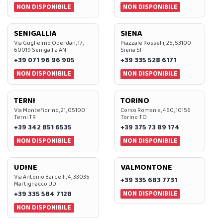
NON DISPONIBILE
NON DISPONIBILE
SENIGALLIA
SIENA
Via Guglielmo Oberdan, 17,
Piazzale Rosselli, 25, 53100
60019 Senigallia AN
Siena SI
+39 071 96 96 905
+39 335 528 6171
NON DISPONIBILE
NON DISPONIBILE
TERNI
TORINO
Via Montefiorino, 21, 05100
Corso Romania, 460, 10156
Terni TR
Torino TO
+39 342 851 6535
+39 375 73 89 174
NON DISPONIBILE
NON DISPONIBILE
UDINE
VALMONTONE
Via Antonio Bardelli, 4, 33035
+39 335 683 7731
Martignacco UD
NON DISPONIBILE
+39 335 584 7128
NON DISPONIBILE