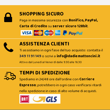
SHOPPING SICURO
Paga in massima sicurezza con
Bonifico, PayPal,
Carta di Credito
su
server sicuro 128bit
.
ASSISTENZA CLIENTI
Ti assistiamo in ogni fase del tuo acquisto: contatta il
349 11 91 149
o scrivi a
info@dadiemattoncini.it
Attivo dal Lunedì al Venerdì dalle 9:30 alle 16:30
TEMPI DI SPEDIZIONE
Spediamo in 24/48 ore dall'ordine con
Corriere
Espresso
; potrebbero in ogni caso verificarsi ritardi
nella spedizione in caso di alto volume di acquisti.