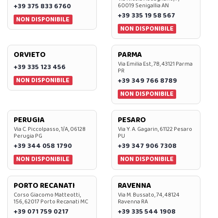
+39 375 833 6760
60019 Senigallia AN
+39 335 19 58 567
NON DISPONIBILE
NON DISPONIBILE
ORVIETO
PARMA
Via Emilia Est, 7B, 43121 Parma
+39 335 123 456
PR
NON DISPONIBILE
+39 349 766 8789
NON DISPONIBILE
PERUGIA
PESARO
Via C. Piccolpasso, 1/A, 06128
Via Y. A. Gagarin, 61122 Pesaro
Perugia PG
PU
+39 344 058 1790
+39 347 906 7308
NON DISPONIBILE
NON DISPONIBILE
PORTO RECANATI
RAVENNA
Corso Giacomo Matteotti,
Via M. Bussato, 74, 48124
156, 62017 Porto Recanati MC
Ravenna RA
+39 071 759 0217
+39 335 544 1908