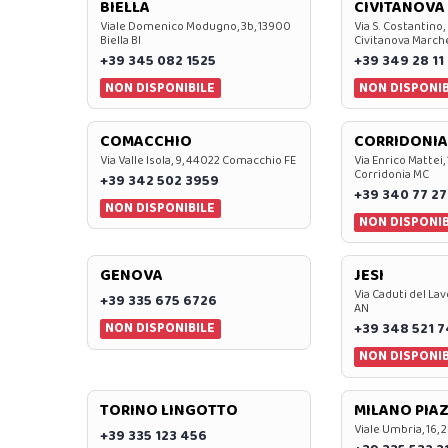
BIELLA
CIVITANOVA
Viale Domenico Modugno, 3b, 13900
Via S. Costantino,
Biella BI
Civitanova March
+39 345 082 1525
+39 349 28 11
NON DISPONIBILE
NON DISPONIB
COMACCHIO
CORRIDONIA
Via Valle Isola, 9, 44022 Comacchio FE
Via Enrico Mattei,
Corridonia MC
+39 342 502 3959
+39 340 77 27
NON DISPONIBILE
NON DISPONIB
GENOVA
JESI
Via Caduti del Lav
+39 335 675 6726
AN
NON DISPONIBILE
+39 348 521 
NON DISPONIB
TORINO LINGOTTO
MILANO PIAZ
Viale Umbria, 16, 
+39 335 123 456