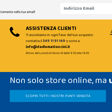
ttamente nella tua email!
ASSISTENZA CLIENTI
Ti assistiamo in ogni fase del tuo acquisto:
contatta il
349 11 91 149
o scrivi a
info@dadiemattoncini.it
Attivo dal Lunedì al Venerdì dalle 9:30 alle 16:30
Non solo store online, ma
SCOPRI TUTTI I NOSTRI PUNTI VENDITA