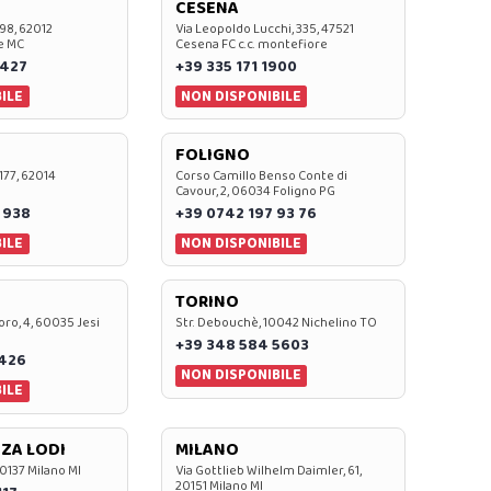
CESENA
 98, 62012
Via Leopoldo Lucchi, 335, 47521
e MC
Cesena FC c.c. montefiore
 427
+39 335 171 1900
ILE
NON DISPONIBILE
FOLIGNO
 177, 62014
Corso Camillo Benso Conte di
Cavour, 2, 06034 Foligno PG
 938
+39 0742 197 93 76
ILE
NON DISPONIBILE
TORINO
oro, 4, 60035 Jesi
Str. Debouchè, 10042 Nichelino TO
+39 348 584 5603
7426
NON DISPONIBILE
ILE
ZA LODI
MILANO
20137 Milano MI
Via Gottlieb Wilhelm Daimler, 61,
20151 Milano MI