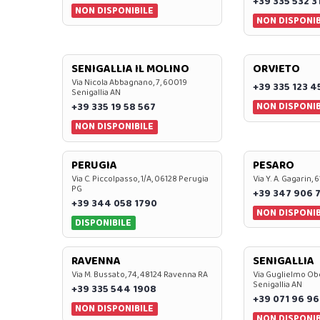
+39 335 532 3
NON DISPONIBILE
NON DISPONIB
SENIGALLIA IL MOLINO
ORVIETO
Via Nicola Abbagnano, 7, 60019
+39 335 123 4
Senigallia AN
NON DISPONIB
+39 335 19 58 567
NON DISPONIBILE
PERUGIA
PESARO
Via C. Piccolpasso, 1/A, 06128 Perugia
Via Y. A. Gagarin,
PG
+39 347 906 
+39 344 058 1790
NON DISPONIB
DISPONIBILE
RAVENNA
SENIGALLIA
Via M. Bussato, 74, 48124 Ravenna RA
Via Guglielmo Obe
Senigallia AN
+39 335 544 1908
+39 071 96 96
NON DISPONIBILE
NON DISPONIB