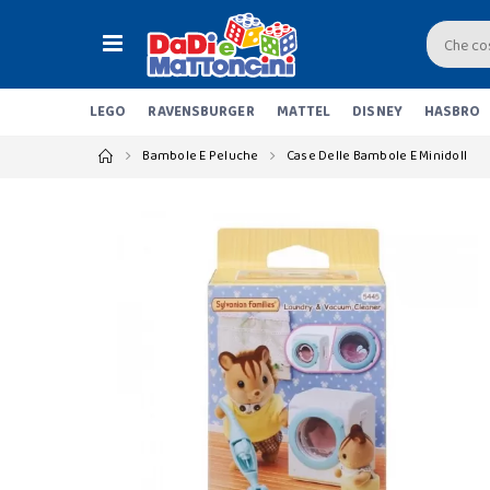
LEGO
RAVENSBURGER
MATTEL
DISNEY
HASBRO
Bambole E Peluche
Case Delle Bambole E Minidoll