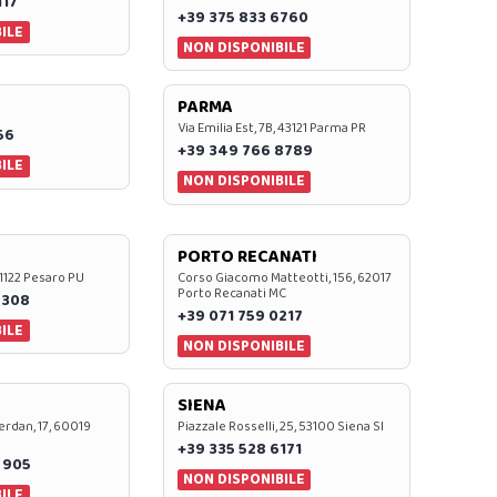
117
+39 375 833 6760
ILE
NON DISPONIBILE
PARMA
Via Emilia Est, 7B, 43121 Parma PR
56
+39 349 766 8789
ILE
NON DISPONIBILE
PORTO RECANATI
 61122 Pesaro PU
Corso Giacomo Matteotti, 156, 62017
Porto Recanati MC
7308
+39 071 759 0217
ILE
NON DISPONIBILE
SIENA
rdan, 17, 60019
Piazzale Rosselli, 25, 53100 Siena SI
+39 335 528 6171
 905
NON DISPONIBILE
ILE