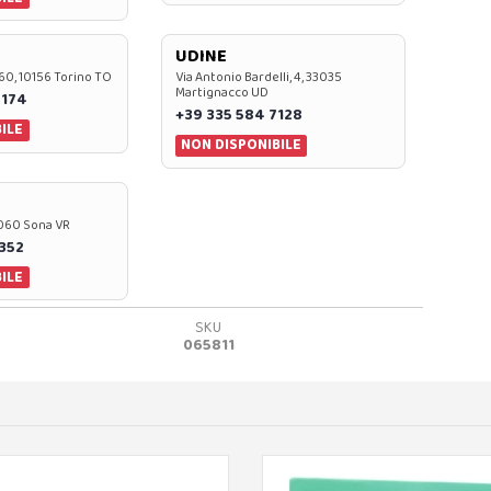
UDINE
60, 10156 Torino TO
Via Antonio Bardelli, 4, 33035
Martignacco UD
 174
+39 335 584 7128
ILE
NON DISPONIBILE
37060 Sona VR
0352
ILE
SKU
065811