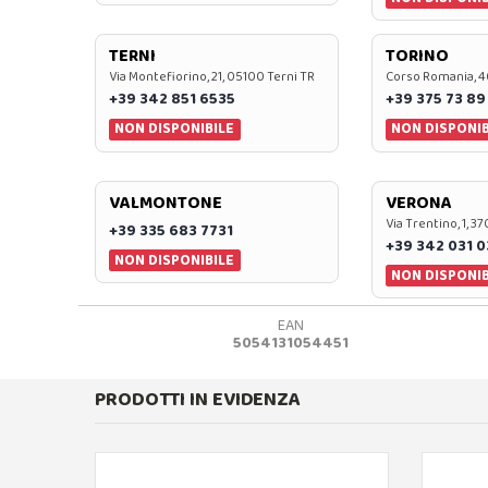
TERNI
TORINO
Via Montefiorino, 21, 05100 Terni TR
Corso Romania, 4
+39 342 851 6535
+39 375 73 89
NON DISPONIBILE
NON DISPONIB
VALMONTONE
VERONA
Via Trentino, 1, 
+39 335 683 7731
+39 342 031 
NON DISPONIBILE
NON DISPONIB
EAN
5054131054451
PRODOTTI IN EVIDENZA