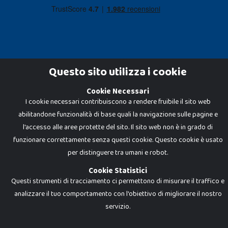
Questo sito utilizza i cookie
Cookie Necessari
Dadi e Mattoncini è un brand di Giocabene Srl. Ogni riproduzione o utilizzo non
I cookie necessari contribuiscono a rendere fruibile il sito web
espressamente autorizzato è severamente vietato. Tutti i loghi, marchi,
brand elencati nel presente shop sono di proprietà dei rispettivi titolari.
abilitandone funzionalità di base quali la navigazione sulle pagine e
I prezzi e le promozioni pubblicate potrebbero differire da quanto esposto in
negozio.
l'accesso alle aree protette del sito. Il sito web non è in grado di
Giocabene Srl - via della Posta 8, 20123 Milano (MI)
funzionare correttamente senza questi cookie. Questo cookie è usato
P.IVA 02608090425 - REA AN201199 - C.S. 10.000 i.v.
per distinguere tra umani e robot.
Cookie Statistici
Questi strumenti di tracciamento ci permettono di misurare il traffico e
analizzare il tuo comportamento con l'obiettivo di migliorare il nostro
servizio.