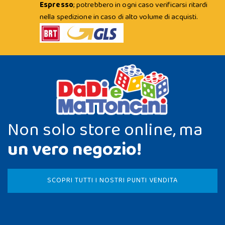
Espresso
; potrebbero in ogni caso verificarsi ritardi
nella spedizione in caso di alto volume di acquisti.
Non solo store online, ma
un vero negozio!
SCOPRI TUTTI I NOSTRI PUNTI VENDITA