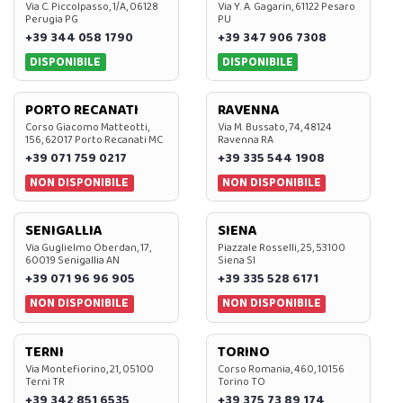
Via C. Piccolpasso, 1/A, 06128
Via Y. A. Gagarin, 61122 Pesaro
Perugia PG
PU
+39 344 058 1790
+39 347 906 7308
DISPONIBILE
DISPONIBILE
PORTO RECANATI
RAVENNA
Corso Giacomo Matteotti,
Via M. Bussato, 74, 48124
156, 62017 Porto Recanati MC
Ravenna RA
+39 071 759 0217
+39 335 544 1908
NON DISPONIBILE
NON DISPONIBILE
SENIGALLIA
SIENA
Via Guglielmo Oberdan, 17,
Piazzale Rosselli, 25, 53100
60019 Senigallia AN
Siena SI
+39 071 96 96 905
+39 335 528 6171
NON DISPONIBILE
NON DISPONIBILE
TERNI
TORINO
Via Montefiorino, 21, 05100
Corso Romania, 460, 10156
Terni TR
Torino TO
+39 342 851 6535
+39 375 73 89 174