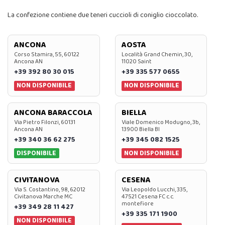
La confezione contiene due teneri cuccioli di coniglio cioccolato.
ANCONA
AOSTA
Corso Stamira, 55, 60122
Località Grand Chemin, 30,
Ancona AN
11020 Saint
+39 392 80 30 015
+39 335 577 0655
NON DISPONIBILE
NON DISPONIBILE
ANCONA BARACCOLA
BIELLA
Via Pietro Filonzi, 60131
Viale Domenico Modugno, 3b,
Ancona AN
13900 Biella BI
+39 340 36 62 275
+39 345 082 1525
DISPONIBILE
NON DISPONIBILE
CIVITANOVA
CESENA
Via S. Costantino, 98, 62012
Via Leopoldo Lucchi, 335,
Civitanova Marche MC
47521 Cesena FC c.c.
montefiore
+39 349 28 11 427
+39 335 171 1900
NON DISPONIBILE