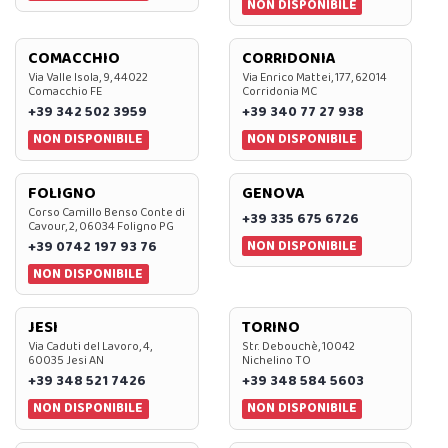
NON DISPONIBILE
COMACCHIO
CORRIDONIA
Via Valle Isola, 9, 44022
Via Enrico Mattei, 177, 62014
Comacchio FE
Corridonia MC
+39 342 502 3959
+39 340 77 27 938
NON DISPONIBILE
NON DISPONIBILE
FOLIGNO
GENOVA
Corso Camillo Benso Conte di
+39 335 675 6726
Cavour, 2, 06034 Foligno PG
NON DISPONIBILE
+39 0742 197 93 76
NON DISPONIBILE
JESI
TORINO
Via Caduti del Lavoro, 4,
Str. Debouchè, 10042
60035 Jesi AN
Nichelino TO
+39 348 521 7426
+39 348 584 5603
NON DISPONIBILE
NON DISPONIBILE