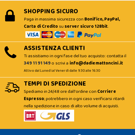
SHOPPING SICURO
Paga in massima sicurezza con
Bonifico, PayPal,
Carta di Credito
su
server sicuro 128bit
.
ASSISTENZA CLIENTI
Ti assistiamo in ogni fase del tuo acquisto: contatta il
349 11 91 149
o scrivi a
info@dadiemattoncini.it
Attivo dal Lunedì al Venerdì dalle 9:30 alle 16:30
TEMPI DI SPEDIZIONE
Spediamo in 24/48 ore dall'ordine con
Corriere
Espresso
; potrebbero in ogni caso verificarsi ritardi
nella spedizione in caso di alto volume di acquisti.