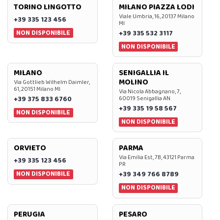
TORINO LINGOTTO
MILANO PIAZZA LODI
Viale Umbria, 16, 20137 Milano
+39 335 123 456
MI
NON DISPONIBILE
+39 335 532 3117
NON DISPONIBILE
MILANO
SENIGALLIA IL
MOLINO
Via Gottlieb Wilhelm Daimler,
61, 20151 Milano MI
Via Nicola Abbagnano, 7,
+39 375 833 6760
60019 Senigallia AN
+39 335 19 58 567
NON DISPONIBILE
NON DISPONIBILE
ORVIETO
PARMA
Via Emilia Est, 7B, 43121 Parma
+39 335 123 456
PR
NON DISPONIBILE
+39 349 766 8789
NON DISPONIBILE
PERUGIA
PESARO