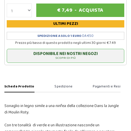
€
7,49
-
ACQUISTA
ULTIMI PEZZI
SPEDIZIONE A SOLO 1 EURO
DA €50
Prezzo più basso di questo prodotto negli ultimi 30 giorni: € 7.49
DISPONIBILE NEI NOSTRI NEGOZI
SCOPRI DI PIÙ
Scheda Prodotto
Spedizione
Pagamenti e Resi
Sonaglio in legno simile a una ninfea della collezione Dans la Jungle
di Moulin Roty.
Con tre tonalità di verde e un illustrazione nasconde un