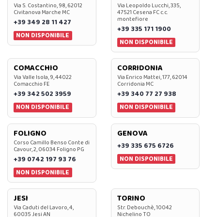
Via S. Costantino, 98, 62012
Via Leopoldo Lucchi, 335,
Civitanova Marche MC
47521 Cesena FC c.c.
montefiore
+39 349 28 11 427
+39 335 171 1900
NON DISPONIBILE
NON DISPONIBILE
COMACCHIO
CORRIDONIA
Via Valle Isola, 9, 44022
Via Enrico Mattei, 177, 62014
Comacchio FE
Corridonia MC
+39 342 502 3959
+39 340 77 27 938
NON DISPONIBILE
NON DISPONIBILE
FOLIGNO
GENOVA
Corso Camillo Benso Conte di
+39 335 675 6726
Cavour, 2, 06034 Foligno PG
NON DISPONIBILE
+39 0742 197 93 76
NON DISPONIBILE
JESI
TORINO
Via Caduti del Lavoro, 4,
Str. Debouchè, 10042
60035 Jesi AN
Nichelino TO