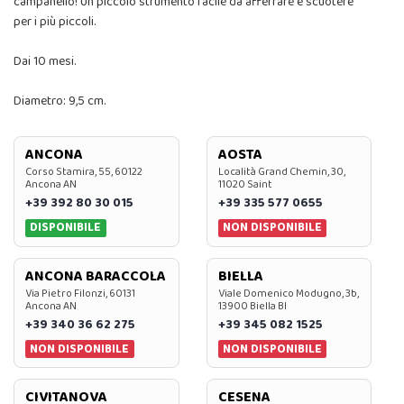
campanello! Un piccolo strumento facile da afferrare e scuotere
per i più piccoli.
Dai 10 mesi.
Diametro: 9,5 cm.
ANCONA
AOSTA
Corso Stamira, 55, 60122
Località Grand Chemin, 30,
Ancona AN
11020 Saint
+39 392 80 30 015
+39 335 577 0655
DISPONIBILE
NON DISPONIBILE
ANCONA BARACCOLA
BIELLA
Via Pietro Filonzi, 60131
Viale Domenico Modugno, 3b,
Ancona AN
13900 Biella BI
+39 340 36 62 275
+39 345 082 1525
NON DISPONIBILE
NON DISPONIBILE
CIVITANOVA
CESENA