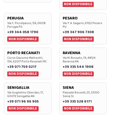
NON DISPONIBILE
PERUGIA
PESARO
Via C. Piccolpasso, 1/A, 06128
Via Y. A. Gagarin, 61122 Pesaro
Perugia PG
PU
+39 344 058 1790
+39 347 906 7308
NON DISPONIBILE
NON DISPONIBILE
PORTO RECANATI
RAVENNA
Corso Giacomo Matteotti,
Via M. Bussato, 74, 48124
156, 62017 Porto Recanati MC
Ravenna RA
+39 071 759 0217
+39 335 544 1908
NON DISPONIBILE
NON DISPONIBILE
SENIGALLIA
SIENA
Via Guglielmo Oberdan, 17,
Piazzale Rosselli, 25, 53100
60019 Senigallia AN
Siena SI
+39 071 96 96 905
+39 335 528 6171
NON DISPONIBILE
NON DISPONIBILE