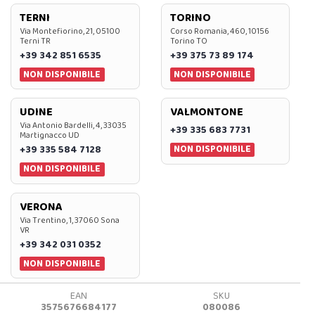
TERNI
TORINO
Via Montefiorino, 21, 05100
Corso Romania, 460, 10156
Terni TR
Torino TO
+39 342 851 6535
+39 375 73 89 174
NON DISPONIBILE
NON DISPONIBILE
UDINE
VALMONTONE
Via Antonio Bardelli, 4, 33035
+39 335 683 7731
Martignacco UD
NON DISPONIBILE
+39 335 584 7128
NON DISPONIBILE
VERONA
Via Trentino, 1, 37060 Sona
VR
+39 342 031 0352
NON DISPONIBILE
EAN
SKU
3575676684177
080086