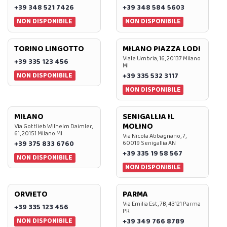
+39 348 521 7426
+39 348 584 5603
NON DISPONIBILE
NON DISPONIBILE
TORINO LINGOTTO
MILANO PIAZZA LODI
Viale Umbria, 16, 20137 Milano
+39 335 123 456
MI
NON DISPONIBILE
+39 335 532 3117
NON DISPONIBILE
MILANO
SENIGALLIA IL
MOLINO
Via Gottlieb Wilhelm Daimler,
61, 20151 Milano MI
Via Nicola Abbagnano, 7,
+39 375 833 6760
60019 Senigallia AN
+39 335 19 58 567
NON DISPONIBILE
NON DISPONIBILE
ORVIETO
PARMA
Via Emilia Est, 7B, 43121 Parma
+39 335 123 456
PR
NON DISPONIBILE
+39 349 766 8789