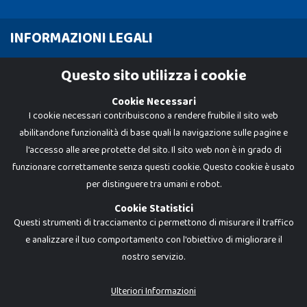
INFORMAZIONI LEGALI
Cookie Policy
Questo sito utilizza i cookie
Privacy Policy
Cookie Necessari
I cookie necessari contribuiscono a rendere fruibile il sito web
abilitandone funzionalità di base quali la navigazione sulle pagine e
l'accesso alle aree protette del sito. Il sito web non è in grado di
funzionare correttamente senza questi cookie. Questo cookie è usato
per distinguere tra umani e robot.
Cookie Statistici
Questi strumenti di tracciamento ci permettono di misurare il traffico
e analizzare il tuo comportamento con l'obiettivo di migliorare il
nostro servizio.
Dadi e Mattoncini è un brand di Giocabene Srl. Ogni riproduzione o utilizzo non
espressamente autorizzato è severamente vietato. Tutti i loghi, marchi,
brand elencati nel presente shop sono di proprietà dei rispettivi titolari.
I prezzi e le promozioni pubblicate potrebbero differire da quanto esposto in
Ulteriori Informazioni
negozio.