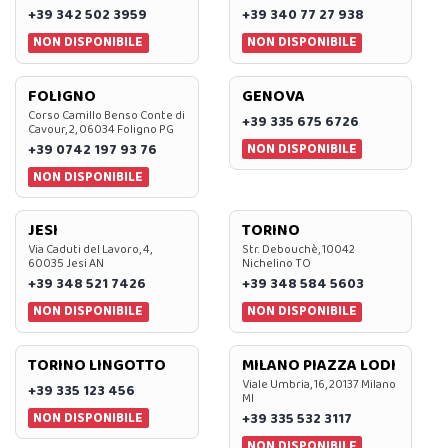
+39 342 502 3959
+39 340 77 27 938
NON DISPONIBILE
NON DISPONIBILE
FOLIGNO
GENOVA
Corso Camillo Benso Conte di
+39 335 675 6726
Cavour, 2, 06034 Foligno PG
NON DISPONIBILE
+39 0742 197 93 76
NON DISPONIBILE
JESI
TORINO
Via Caduti del Lavoro, 4,
Str. Debouchè, 10042
60035 Jesi AN
Nichelino TO
+39 348 521 7426
+39 348 584 5603
NON DISPONIBILE
NON DISPONIBILE
TORINO LINGOTTO
MILANO PIAZZA LODI
Viale Umbria, 16, 20137 Milano
+39 335 123 456
MI
NON DISPONIBILE
+39 335 532 3117
NON DISPONIBILE