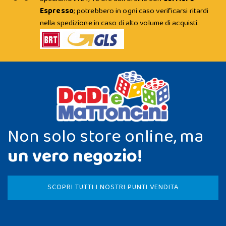
Espresso
; potrebbero in ogni caso verificarsi ritardi
nella spedizione in caso di alto volume di acquisti.
Non solo store online, ma
un vero negozio!
SCOPRI TUTTI I NOSTRI PUNTI VENDITA