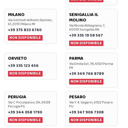
MILANO
SENIGALLIA IL
MOLINO
Via Gottlieb Wilhelm Daimler,
61, 20151 Milano MI
Via Nicola Abbagnano, 7,
+39 375 833 6760
60019 Senigallia AN
+39 335 19 58 567
NON DISPONIBILE
NON DISPONIBILE
ORVIETO
PARMA
Via Emilia Est, 7B, 43121 Parma
+39 335 123 456
PR
NON DISPONIBILE
+39 349 766 8789
NON DISPONIBILE
PERUGIA
PESARO
Via C. Piccolpasso, 1/A, 06128
Via Y. A. Gagarin, 61122 Pesaro
Perugia PG
PU
+39 344 058 1790
+39 347 906 7308
NON DISPONIBILE
NON DISPONIBILE