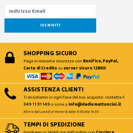
SHOPPING SICURO
Paga in massima sicurezza con
Bonifico, PayPal,
Carta di Credito
su
server sicuro 128bit
.
ASSISTENZA CLIENTI
Ti assistiamo in ogni fase del tuo acquisto: contatta il
349 11 91 149
o scrivi a
info@dadiemattoncini.it
Attivo dal Lunedì al Venerdì dalle 9:30 alle 16:30
TEMPI DI SPEDIZIONE
Spediamo in 24/48 ore dall'ordine con
Corriere