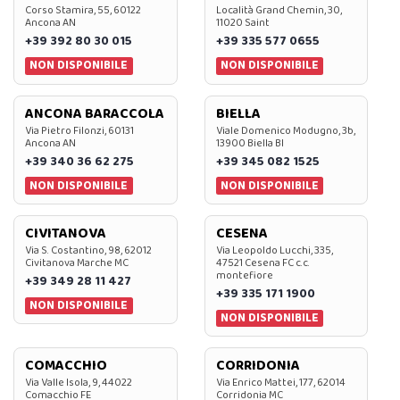
Corso Stamira, 55, 60122
Località Grand Chemin, 30,
Ancona AN
11020 Saint
+39 392 80 30 015
+39 335 577 0655
NON DISPONIBILE
NON DISPONIBILE
ANCONA BARACCOLA
BIELLA
Via Pietro Filonzi, 60131
Viale Domenico Modugno, 3b,
Ancona AN
13900 Biella BI
+39 340 36 62 275
+39 345 082 1525
NON DISPONIBILE
NON DISPONIBILE
CIVITANOVA
CESENA
Via S. Costantino, 98, 62012
Via Leopoldo Lucchi, 335,
Civitanova Marche MC
47521 Cesena FC c.c.
montefiore
+39 349 28 11 427
+39 335 171 1900
NON DISPONIBILE
NON DISPONIBILE
COMACCHIO
CORRIDONIA
Via Valle Isola, 9, 44022
Via Enrico Mattei, 177, 62014
Comacchio FE
Corridonia MC