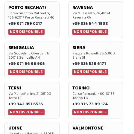
PORTO RECANATI
RAVENNA
Corso Giacomo Matteotti,
Via M. Bussato, 74, 48124
156, 62017 Porto Recanati MC
Ravenna RA
+39 071 759 0217
+39 335 544 1908
NON DISPONIBILE
NON DISPONIBILE
SENIGALLIA
SIENA
Via Guglielmo Oberdan, 17,
Piazzale Rosselli, 25, 53100
60019 Senigallia AN
Siena SI
+39 071 96 96 905
+39 335 528 6171
NON DISPONIBILE
NON DISPONIBILE
TERNI
TORINO
Via Montefiorino, 21, 05100
Corso Romania, 460, 10156
Terni TR
Torino TO
+39 342 851 6535
+39 375 73 89 174
NON DISPONIBILE
NON DISPONIBILE
UDINE
VALMONTONE
Via Antonio Bardelli, 4, 33035