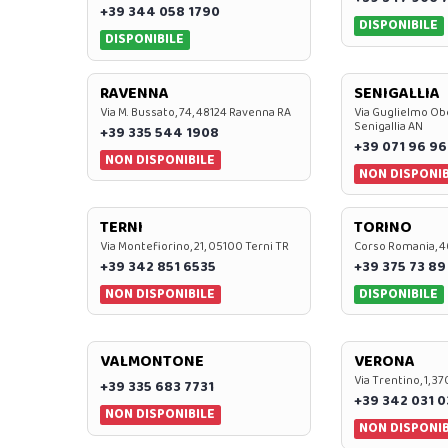
+39 344 058 1790
DISPONIBILE
DISPONIBILE
RAVENNA
SENIGALLIA
Via M. Bussato, 74, 48124 Ravenna RA
Via Guglielmo Obe
Senigallia AN
+39 335 544 1908
+39 071 96 96
NON DISPONIBILE
NON DISPONIB
TERNI
TORINO
Via Montefiorino, 21, 05100 Terni TR
Corso Romania, 4
+39 342 851 6535
+39 375 73 89
NON DISPONIBILE
DISPONIBILE
VALMONTONE
VERONA
Via Trentino, 1, 
+39 335 683 7731
+39 342 031 
NON DISPONIBILE
NON DISPONIB