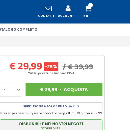
CONTATTI
ACCOUNT
€ 0
ATALOGO COMPLETO
€ 29,99
/ € 39,99
-25%
Tutti i prezzi includono l'IVA
€
29,99
-
ACQUISTA
SPEDIZIONE A SOLO 1 EURO
DA €50
Prezzo più basso di questo prodotto negli ultimi 30 giorni: € 39.99
DISPONIBILE NEI NOSTRI NEGOZI
SCOPRI DI PIÙ