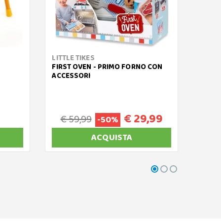
LITTLE TIKES
DJEC
FIRST OVEN - PRIMO FORNO CON
MINIB
ACCESSORI
ATTRE
€ 29,99
€ 59,99
-50%
ACQUISTA