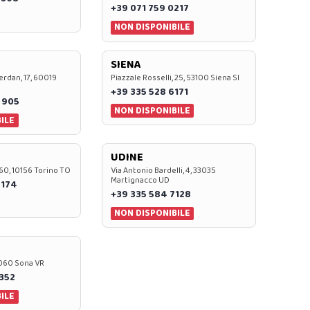
+39 071 759 0217
NON DISPONIBILE
SIENA
rdan, 17, 60019
Piazzale Rosselli, 25, 53100 Siena SI
+39 335 528 6171
 905
NON DISPONIBILE
ILE
UDINE
60, 10156 Torino TO
Via Antonio Bardelli, 4, 33035
Martignacco UD
 174
+39 335 584 7128
NON DISPONIBILE
37060 Sona VR
0352
ILE