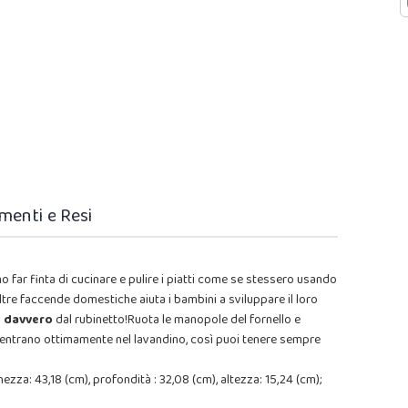
menti e Resi
 far finta di cucinare e pulire i piatti come se stessero usando
n altre faccende domestiche aiuta i bambini a sviluppare il loro
e davvero
dal rubinetto!Ruota le manopole del fornello e
usi entrano ottimamente nel lavandino, così puoi tenere sempre
zza: 43,18 (cm), profondità : 32,08 (cm), altezza: 15,24 (cm);