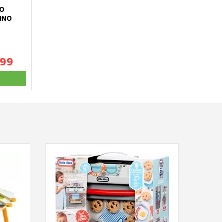
MO
INO
,99