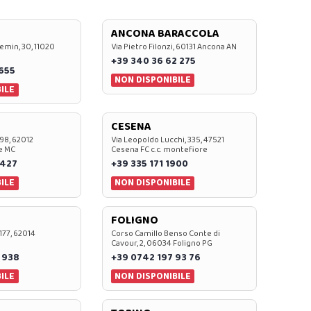
ANCONA BARACCOLA
emin, 30, 11020
Via Pietro Filonzi, 60131 Ancona AN
+39 340 36 62 275
0655
NON DISPONIBILE
ILE
CESENA
 98, 62012
Via Leopoldo Lucchi, 335, 47521
e MC
Cesena FC c.c. montefiore
 427
+39 335 171 1900
ILE
NON DISPONIBILE
FOLIGNO
 177, 62014
Corso Camillo Benso Conte di
Cavour, 2, 06034 Foligno PG
 938
+39 0742 197 93 76
ILE
NON DISPONIBILE