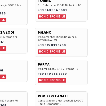
TORINO
oro, 4, 60035 Jesi
Str. Debouchè, 10042 Nichelino TO
+39 348 584 5603
7426
NON DISPONIBILE
ILE
ZA LODI
MILANO
20137 Milano MI
Via Gottlieb Wilhelm Daimler, 61,
20151 Milano MI
117
+39 375 833 6760
ILE
NON DISPONIBILE
PARMA
Via Emilia Est, 7B, 43121 Parma PR
56
+39 349 766 8789
ILE
NON DISPONIBILE
PORTO RECANATI
 61122 Pesaro PU
Corso Giacomo Matteotti, 156, 62017
Porto Recanati MC
7308