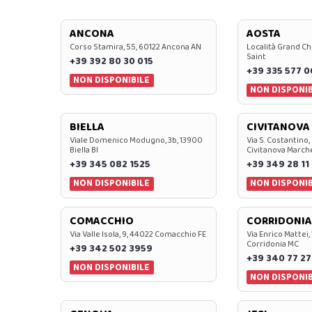
ANCONA
AOSTA
Corso Stamira, 55, 60122 Ancona AN
Località Grand Ch
Saint
+39 392 80 30 015
+39 335 577 
NON DISPONIBILE
NON DISPONIB
BIELLA
CIVITANOVA
Viale Domenico Modugno, 3b, 13900
Via S. Costantino,
Biella BI
Civitanova March
+39 345 082 1525
+39 349 28 11
NON DISPONIBILE
NON DISPONIB
COMACCHIO
CORRIDONIA
Via Valle Isola, 9, 44022 Comacchio FE
Via Enrico Mattei,
Corridonia MC
+39 342 502 3959
+39 340 77 27
NON DISPONIBILE
NON DISPONIB