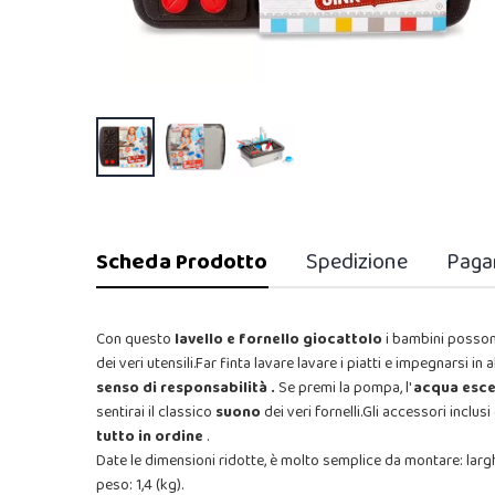
Scheda Prodotto
Spedizione
Paga
Con questo
lavello e fornello giocattolo
i bambini possono
dei veri utensili.Far finta lavare lavare i piatti e impegnarsi i
senso di responsabilità .
Se premi la pompa, l'
acqua esc
sentirai il classico
suono
dei veri fornelli.Gli accessori incl
tutto in ordine
.
Date le dimensioni ridotte, è molto semplice da montare: larghe
peso: 1,4 (kg).