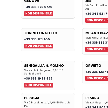
GENOVA
JESI
Via Caduti del Lav
+39 335 675 6726
AN
NON DISPONIBILE
+39 348 521 
NON DISPONIB
TORINO LINGOTTO
MILANO PIAZ
Viale Umbria, 16, 
+39 335 123 456
+39 335 532 3
NON DISPONIBILE
NON DISPONIB
SENIGALLIA IL MOLINO
ORVIETO
Via Nicola Abbagnano, 7, 60019
+39 335 123 4
Senigallia AN
NON DISPONIB
+39 335 19 58 567
NON DISPONIBILE
PERUGIA
PESARO
Via C. Piccolpasso, 1/A, 06128 Perugia
Via Y. A. Gagarin,
PG
+39 347 906 