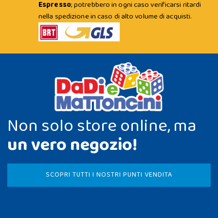
Espresso
; potrebbero in ogni caso verificarsi ritardi
nella spedizione in caso di alto volume di acquisti.
Non solo store online, ma
un vero negozio!
SCOPRI TUTTI I NOSTRI PUNTI VENDITA