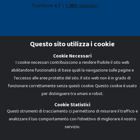
Questo sito utilizza i cookie
Cookie Necessari
Dadi e Mattoncini è un brand di Giocabene Srl. Ogni riproduzione o utilizzo non
I cookie necessari contribuiscono a rendere fruibile il sito web
espressamente autorizzato è severamente vietato. Tutti i loghi, marchi,
brand elencati nel presente shop sono di proprietà dei rispettivi titolari.
abilitandone funzionalità di base quali la navigazione sulle pagine e
I prezzi e le promozioni pubblicate potrebbero differire da quanto esposto in
negozio.
l'accesso alle aree protette del sito. Il sito web non è in grado di
Giocabene Srl - via della Posta 8, 20123 Milano (MI)
funzionare correttamente senza questi cookie. Questo cookie è usato
P.IVA 02608090425 - REA AN201199 - C.S. 10.000 i.v.
per distinguere tra umani e robot.
Cookie Statistici
Questi strumenti di tracciamento ci permettono di misurare il traffico e
analizzare il tuo comportamento con l'obiettivo di migliorare il nostro
servizio.