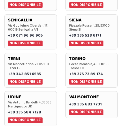
NON DISPONIBILE
NON DISPONIBILE
SENIGALLIA
SIENA
Via Guglielmo Oberdan, 17,
Piazzale Rosselli, 25, 53100
60019 Senigallia AN
Siena SI
+39 071 96 96 905
+39 335 528 6171
NON DISPONIBILE
NON DISPONIBILE
TERNI
TORINO
Via Montefiorino, 21, 05100
Corso Romania, 460, 10156
Terni TR
Torino TO
+39 342 851 6535
+39 375 73 89 174
NON DISPONIBILE
NON DISPONIBILE
UDINE
VALMONTONE
Via Antonio Bardelli, 4, 33035
+39 335 683 7731
Martignacco UD
NON DISPONIBILE
+39 335 584 7128
NON DISPONIBILE