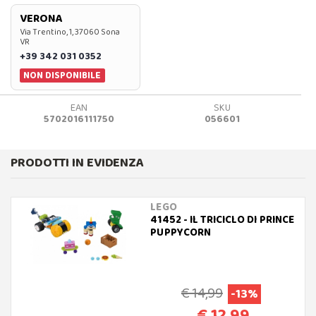
VERONA
Via Trentino, 1, 37060 Sona
VR
+39 342 031 0352
NON DISPONIBILE
EAN
SKU
5702016111750
056601
PRODOTTI IN EVIDENZA
LEGO
41452 - IL TRICICLO DI PRINCE
PUPPYCORN
€ 14,99
-13%
€ 12,99