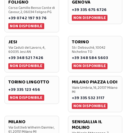
FOLIGNO
GENOVA
Corso Camillo Benso Conte di
+39 335 675 6726
Cavour, 2, 06034 Foligno PG
NON DISPONIBILE
+39 0742 197 93 76
NON DISPONIBILE
JESI
TORINO
Via Caduti del Lavoro, 4,
Str. Debouchè, 10042
60035 Jesi AN
Nichelino TO
+39 348 521 7426
+39 348 584 5603
NON DISPONIBILE
NON DISPONIBILE
TORINO LINGOTTO
MILANO PIAZZA LODI
Viale Umbria, 16, 20137 Milano
+39 335 123 456
MI
NON DISPONIBILE
+39 335 532 3117
NON DISPONIBILE
MILANO
SENIGALLIA IL
MOLINO
Via Gottlieb Wilhelm Daimler,
61, 20151 Milano MI