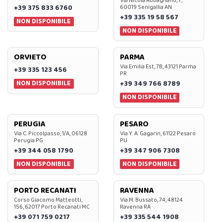
Via Nicola Abbagnano, 7,
+39 375 833 6760
60019 Senigallia AN
+39 335 19 58 567
NON DISPONIBILE
NON DISPONIBILE
ORVIETO
PARMA
Via Emilia Est, 7B, 43121 Parma
+39 335 123 456
PR
NON DISPONIBILE
+39 349 766 8789
NON DISPONIBILE
PERUGIA
PESARO
Via C. Piccolpasso, 1/A, 06128
Via Y. A. Gagarin, 61122 Pesaro
Perugia PG
PU
+39 344 058 1790
+39 347 906 7308
NON DISPONIBILE
NON DISPONIBILE
PORTO RECANATI
RAVENNA
Corso Giacomo Matteotti,
Via M. Bussato, 74, 48124
156, 62017 Porto Recanati MC
Ravenna RA
+39 071 759 0217
+39 335 544 1908