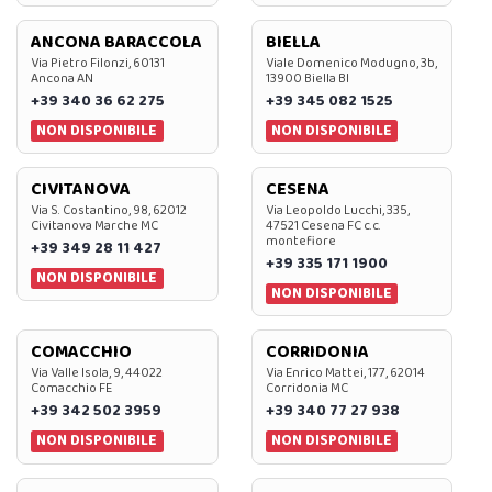
ANCONA BARACCOLA
BIELLA
Via Pietro Filonzi, 60131
Viale Domenico Modugno, 3b,
Ancona AN
13900 Biella BI
+39 340 36 62 275
+39 345 082 1525
NON DISPONIBILE
NON DISPONIBILE
CIVITANOVA
CESENA
Via S. Costantino, 98, 62012
Via Leopoldo Lucchi, 335,
Civitanova Marche MC
47521 Cesena FC c.c.
montefiore
+39 349 28 11 427
+39 335 171 1900
NON DISPONIBILE
NON DISPONIBILE
COMACCHIO
CORRIDONIA
Via Valle Isola, 9, 44022
Via Enrico Mattei, 177, 62014
Comacchio FE
Corridonia MC
+39 342 502 3959
+39 340 77 27 938
NON DISPONIBILE
NON DISPONIBILE