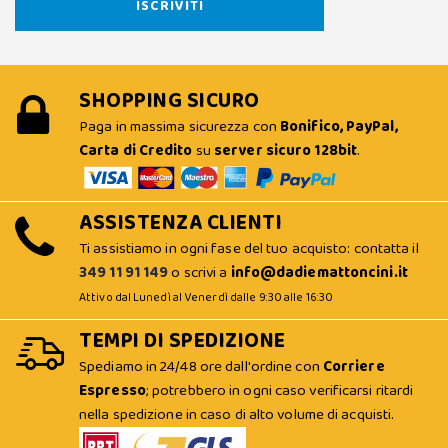
SHOPPING SICURO
Paga in massima sicurezza con
Bonifico, PayPal,
Carta di Credito
su
server sicuro 128bit
.
ASSISTENZA CLIENTI
Ti assistiamo in ogni fase del tuo acquisto: contatta il
349 11 91 149
o scrivi a
info@dadiemattoncini.it
Attivo dal Lunedì al Venerdì dalle 9:30 alle 16:30
TEMPI DI SPEDIZIONE
Spediamo in 24/48 ore dall'ordine con
Corriere
Espresso
; potrebbero in ogni caso verificarsi ritardi
nella spedizione in caso di alto volume di acquisti.