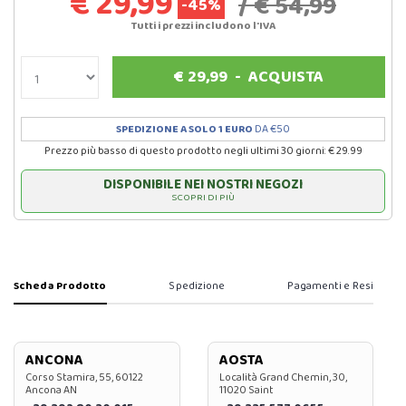
€ 29,99
/ € 54,99
-45%
Tutti i prezzi includono l'IVA
€
29,99
-
ACQUISTA
SPEDIZIONE A SOLO 1 EURO
DA €50
Prezzo più basso di questo prodotto negli ultimi 30 giorni: € 29.99
DISPONIBILE NEI NOSTRI NEGOZI
SCOPRI DI PIÙ
Scheda Prodotto
Spedizione
Pagamenti e Resi
ANCONA
AOSTA
Corso Stamira, 55, 60122
Località Grand Chemin, 30,
Ancona AN
11020 Saint