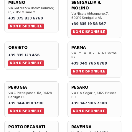
MILANO
SENIGALLIA IL
MOLINO
Via Gottlieb Wilhelm Daimler,
61, 20151 Milano MI
Via Nicola Abbagnano, 7,
+39 375 833 6760
60019 Senigallia AN
+39 335 19 58 567
NON DISPONIBILE
NON DISPONIBILE
ORVIETO
PARMA
Via Emilia Est, 7B, 43121 Parma
+39 335 123 456
PR
NON DISPONIBILE
+39 349 766 8789
NON DISPONIBILE
PERUGIA
PESARO
Via C. Piccolpasso, 1/A, 06128
Via Y. A. Gagarin, 61122 Pesaro
Perugia PG
PU
+39 344 058 1790
+39 347 906 7308
NON DISPONIBILE
NON DISPONIBILE
PORTO RECANATI
RAVENNA