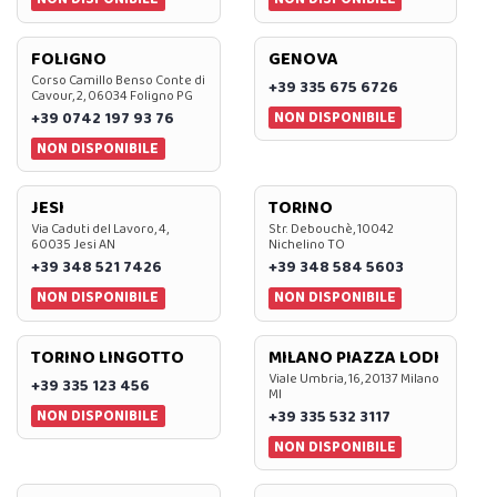
FOLIGNO
GENOVA
Corso Camillo Benso Conte di
+39 335 675 6726
Cavour, 2, 06034 Foligno PG
NON DISPONIBILE
+39 0742 197 93 76
NON DISPONIBILE
JESI
TORINO
Via Caduti del Lavoro, 4,
Str. Debouchè, 10042
60035 Jesi AN
Nichelino TO
+39 348 521 7426
+39 348 584 5603
NON DISPONIBILE
NON DISPONIBILE
TORINO LINGOTTO
MILANO PIAZZA LODI
Viale Umbria, 16, 20137 Milano
+39 335 123 456
MI
NON DISPONIBILE
+39 335 532 3117
NON DISPONIBILE