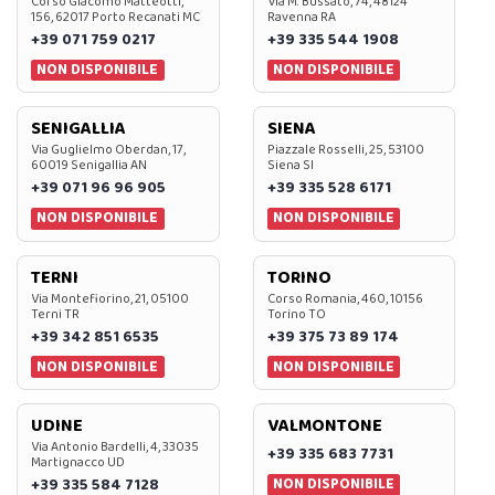
Corso Giacomo Matteotti,
Via M. Bussato, 74, 48124
156, 62017 Porto Recanati MC
Ravenna RA
+39 071 759 0217
+39 335 544 1908
NON DISPONIBILE
NON DISPONIBILE
SENIGALLIA
SIENA
Via Guglielmo Oberdan, 17,
Piazzale Rosselli, 25, 53100
60019 Senigallia AN
Siena SI
+39 071 96 96 905
+39 335 528 6171
NON DISPONIBILE
NON DISPONIBILE
TERNI
TORINO
Via Montefiorino, 21, 05100
Corso Romania, 460, 10156
Terni TR
Torino TO
+39 342 851 6535
+39 375 73 89 174
NON DISPONIBILE
NON DISPONIBILE
UDINE
VALMONTONE
Via Antonio Bardelli, 4, 33035
+39 335 683 7731
Martignacco UD
NON DISPONIBILE
+39 335 584 7128