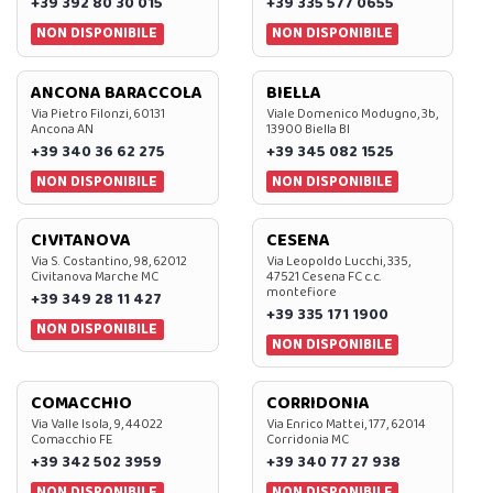
+39 392 80 30 015
+39 335 577 0655
NON DISPONIBILE
NON DISPONIBILE
ANCONA BARACCOLA
BIELLA
Via Pietro Filonzi, 60131
Viale Domenico Modugno, 3b,
Ancona AN
13900 Biella BI
+39 340 36 62 275
+39 345 082 1525
NON DISPONIBILE
NON DISPONIBILE
CIVITANOVA
CESENA
Via S. Costantino, 98, 62012
Via Leopoldo Lucchi, 335,
Civitanova Marche MC
47521 Cesena FC c.c.
montefiore
+39 349 28 11 427
+39 335 171 1900
NON DISPONIBILE
NON DISPONIBILE
COMACCHIO
CORRIDONIA
Via Valle Isola, 9, 44022
Via Enrico Mattei, 177, 62014
Comacchio FE
Corridonia MC
+39 342 502 3959
+39 340 77 27 938
NON DISPONIBILE
NON DISPONIBILE