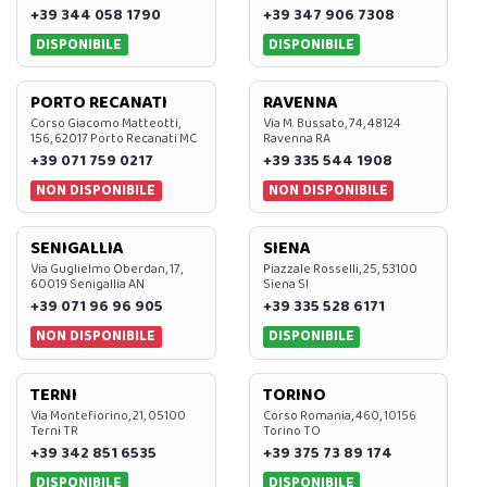
+39 344 058 1790
+39 347 906 7308
DISPONIBILE
DISPONIBILE
PORTO RECANATI
RAVENNA
Corso Giacomo Matteotti,
Via M. Bussato, 74, 48124
156, 62017 Porto Recanati MC
Ravenna RA
+39 071 759 0217
+39 335 544 1908
NON DISPONIBILE
NON DISPONIBILE
SENIGALLIA
SIENA
Via Guglielmo Oberdan, 17,
Piazzale Rosselli, 25, 53100
60019 Senigallia AN
Siena SI
+39 071 96 96 905
+39 335 528 6171
NON DISPONIBILE
DISPONIBILE
TERNI
TORINO
Via Montefiorino, 21, 05100
Corso Romania, 460, 10156
Terni TR
Torino TO
+39 342 851 6535
+39 375 73 89 174
DISPONIBILE
DISPONIBILE