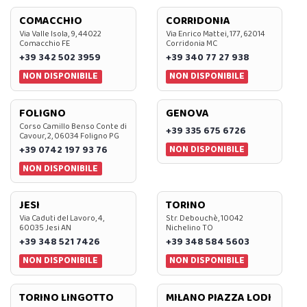
COMACCHIO
CORRIDONIA
Via Valle Isola, 9, 44022
Via Enrico Mattei, 177, 62014
Comacchio FE
Corridonia MC
+39 342 502 3959
+39 340 77 27 938
NON DISPONIBILE
NON DISPONIBILE
FOLIGNO
GENOVA
Corso Camillo Benso Conte di
+39 335 675 6726
Cavour, 2, 06034 Foligno PG
NON DISPONIBILE
+39 0742 197 93 76
NON DISPONIBILE
JESI
TORINO
Via Caduti del Lavoro, 4,
Str. Debouchè, 10042
60035 Jesi AN
Nichelino TO
+39 348 521 7426
+39 348 584 5603
NON DISPONIBILE
NON DISPONIBILE
TORINO LINGOTTO
MILANO PIAZZA LODI