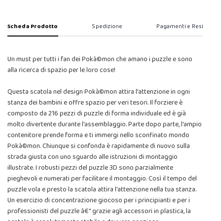
Scheda Prodotto
Spedizione
Pagamenti e Resi
Un must per tutti i fan dei Pokà©mon che amano i puzzle e sono
alla ricerca di spazio per le loro cose!
Questa scatola nel design Pokà©mon attira l'attenzione in ogni
stanza dei bambini e offre spazio per veri tesori. Il forziere è
composto da 216 pezzi di puzzle di forma individuale ed è già
molto divertente durante l'assemblaggio. Parte dopo parte, l'ampio
contenitore prende forma e ti immergi nello sconfinato mondo
Pokà©mon. Chiunque si confonda è rapidamente di nuovo sulla
strada giusta con uno sguardo alle istruzioni di montaggio
illustrate. I robusti pezzi del puzzle 3D sono parzialmente
pieghevoli e numerati per facilitare il montaggio. Così il tempo del
puzzle vola e presto la scatola attira l'attenzione nella tua stanza.
Un esercizio di concentrazione giocoso per i principianti e per i
professionisti del puzzle â€“ grazie agli accessori in plastica, la