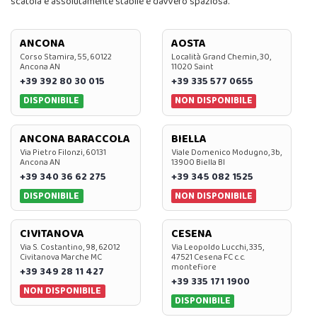
scatola è assolutamente stabile e davvero spaziosa.
ANCONA
AOSTA
Corso Stamira, 55, 60122
Località Grand Chemin, 30,
Ancona AN
11020 Saint
+39 392 80 30 015
+39 335 577 0655
DISPONIBILE
NON DISPONIBILE
ANCONA BARACCOLA
BIELLA
Via Pietro Filonzi, 60131
Viale Domenico Modugno, 3b,
Ancona AN
13900 Biella BI
+39 340 36 62 275
+39 345 082 1525
DISPONIBILE
NON DISPONIBILE
CIVITANOVA
CESENA
Via S. Costantino, 98, 62012
Via Leopoldo Lucchi, 335,
Civitanova Marche MC
47521 Cesena FC c.c.
montefiore
+39 349 28 11 427
+39 335 171 1900
NON DISPONIBILE
DISPONIBILE