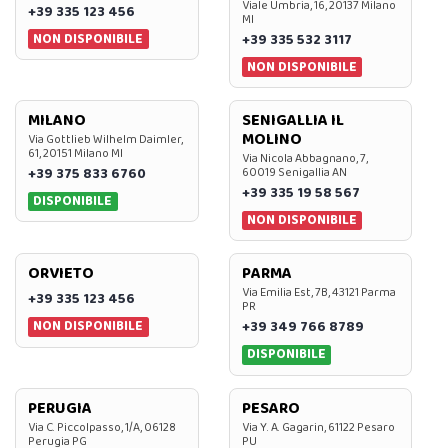
Viale Umbria, 16, 20137 Milano
+39 335 123 456
MI
NON DISPONIBILE
+39 335 532 3117
NON DISPONIBILE
MILANO
SENIGALLIA IL
MOLINO
Via Gottlieb Wilhelm Daimler,
61, 20151 Milano MI
Via Nicola Abbagnano, 7,
+39 375 833 6760
60019 Senigallia AN
+39 335 19 58 567
DISPONIBILE
NON DISPONIBILE
ORVIETO
PARMA
Via Emilia Est, 7B, 43121 Parma
+39 335 123 456
PR
NON DISPONIBILE
+39 349 766 8789
DISPONIBILE
PERUGIA
PESARO
Via C. Piccolpasso, 1/A, 06128
Via Y. A. Gagarin, 61122 Pesaro
Perugia PG
PU