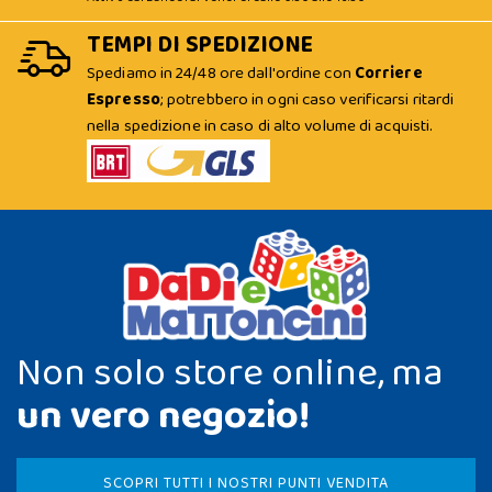
TEMPI DI SPEDIZIONE
Spediamo in 24/48 ore dall'ordine con
Corriere
Espresso
; potrebbero in ogni caso verificarsi ritardi
nella spedizione in caso di alto volume di acquisti.
Non solo store online, ma
un vero negozio!
SCOPRI TUTTI I NOSTRI PUNTI VENDITA