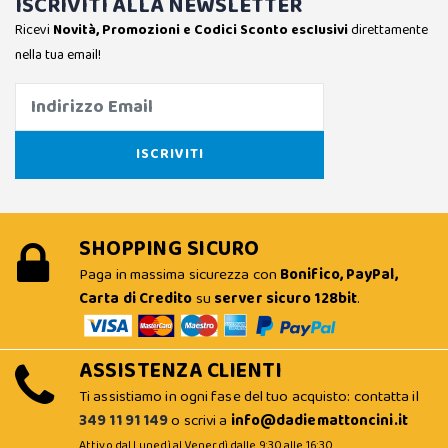
ISCRIVITI ALLA NEWSLETTER
Ricevi
Novità, Promozioni e Codici Sconto esclusivi
direttamente
nella tua email!
SHOPPING SICURO
Paga in massima sicurezza con
Bonifico, PayPal,
Carta di Credito
su
server sicuro 128bit
.
ASSISTENZA CLIENTI
Ti assistiamo in ogni fase del tuo acquisto: contatta il
349 11 91 149
o scrivi a
info@dadiemattoncini.it
Attivo dal Lunedì al Venerdì dalle 9:30 alle 16:30