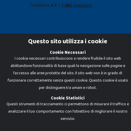
Questo sito utilizza i cookie
Cookie Necessari
Dadi e Mattoncini è un brand di Giocabene Srl. Ogni riproduzione o utilizzo non
I cookie necessari contribuiscono a rendere fruibile il sito web
espressamente autorizzato è severamente vietato. Tutti i loghi, marchi,
brand elencati nel presente shop sono di proprietà dei rispettivi titolari.
abilitandone funzionalità di base quali la navigazione sulle pagine e
I prezzi e le promozioni pubblicate potrebbero differire da quanto esposto in
negozio.
l'accesso alle aree protette del sito. Il sito web non è in grado di
Giocabene Srl - via della Posta 8, 20123 Milano (MI)
funzionare correttamente senza questi cookie. Questo cookie è usato
P.IVA 02608090425 - REA AN201199 - C.S. 10.000 i.v.
per distinguere tra umani e robot.
Cookie Statistici
Questi strumenti di tracciamento ci permettono di misurare il traffico e
analizzare il tuo comportamento con l'obiettivo di migliorare il nostro
servizio.