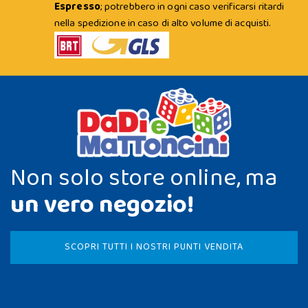
Espresso
; potrebbero in ogni caso verificarsi ritardi
nella spedizione in caso di alto volume di acquisti.
Non solo store online, ma
un vero negozio!
SCOPRI TUTTI I NOSTRI PUNTI VENDITA