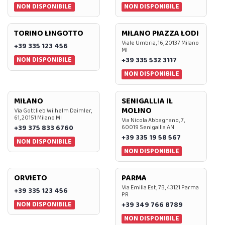
NON DISPONIBILE
NON DISPONIBILE
TORINO LINGOTTO
MILANO PIAZZA LODI
Viale Umbria, 16, 20137 Milano
+39 335 123 456
MI
NON DISPONIBILE
+39 335 532 3117
NON DISPONIBILE
MILANO
SENIGALLIA IL
MOLINO
Via Gottlieb Wilhelm Daimler,
61, 20151 Milano MI
Via Nicola Abbagnano, 7,
+39 375 833 6760
60019 Senigallia AN
+39 335 19 58 567
NON DISPONIBILE
NON DISPONIBILE
ORVIETO
PARMA
Via Emilia Est, 7B, 43121 Parma
+39 335 123 456
PR
NON DISPONIBILE
+39 349 766 8789
NON DISPONIBILE