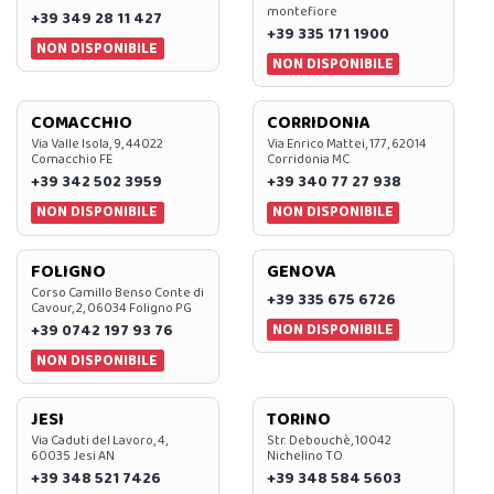
montefiore
+39 349 28 11 427
+39 335 171 1900
NON DISPONIBILE
NON DISPONIBILE
COMACCHIO
CORRIDONIA
Via Valle Isola, 9, 44022
Via Enrico Mattei, 177, 62014
Comacchio FE
Corridonia MC
+39 342 502 3959
+39 340 77 27 938
NON DISPONIBILE
NON DISPONIBILE
FOLIGNO
GENOVA
Corso Camillo Benso Conte di
+39 335 675 6726
Cavour, 2, 06034 Foligno PG
NON DISPONIBILE
+39 0742 197 93 76
NON DISPONIBILE
JESI
TORINO
Via Caduti del Lavoro, 4,
Str. Debouchè, 10042
60035 Jesi AN
Nichelino TO
+39 348 521 7426
+39 348 584 5603