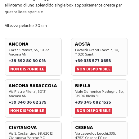
all'interno di uno splendido single box appositamente creata per
questa linea speciale.
Altezza peluche: 30 cm
ANCONA
AOSTA
Corso Stamira, 55, 60122
Località Grand Chemin, 30,
Ancona AN
11020 Saint
+39 392 80 30 015
+39 335 577 0655
NON DISPONIBILE
NON DISPONIBILE
ANCONA BARACCOLA
BIELLA
Via Pietro Filonzi, 60131
Viale Domenico Modugno, 3b,
Ancona AN
13900 Biella BI
+39 340 36 62 275
+39 345 082 1525
NON DISPONIBILE
NON DISPONIBILE
CIVITANOVA
CESENA
Via S. Costantino, 98, 62012
Via Leopoldo Lucchi, 335,
Civitanova Marche MC
47521 Cesena FC c.c.