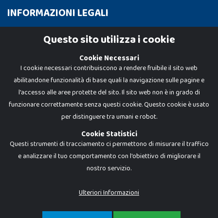
INFORMAZIONI LEGALI
Cookie Policy
Questo sito utilizza i cookie
Privacy Policy
Cookie Necessari
I cookie necessari contribuiscono a rendere fruibile il sito web
abilitandone funzionalità di base quali la navigazione sulle pagine e
l'accesso alle aree protette del sito. Il sito web non è in grado di
funzionare correttamente senza questi cookie. Questo cookie è usato
per distinguere tra umani e robot.
Cookie Statistici
Questi strumenti di tracciamento ci permettono di misurare il traffico
e analizzare il tuo comportamento con l'obiettivo di migliorare il
Dadi e Mattoncini è un brand di Giocabene Srl. Ogni riproduzione o utilizzo non
nostro servizio.
espressamente autorizzato è severamente vietato. Tutti i loghi, marchi,
brand elencati nel presente shop sono di proprietà dei rispettivi titolari.
I prezzi e le promozioni pubblicate potrebbero differire da quanto esposto in
Ulteriori Informazioni
negozio.
Giocabene Srl - via della Posta 8, 20123 Milano (MI)
P.IVA 02608090425 - REA AN201199 - C.S. 10.000 i.v.