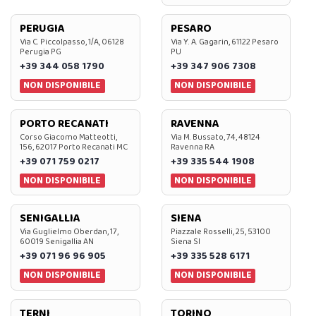
PERUGIA
PESARO
Via C. Piccolpasso, 1/A, 06128
Via Y. A. Gagarin, 61122 Pesaro
Perugia PG
PU
+39 344 058 1790
+39 347 906 7308
NON DISPONIBILE
NON DISPONIBILE
PORTO RECANATI
RAVENNA
Corso Giacomo Matteotti,
Via M. Bussato, 74, 48124
156, 62017 Porto Recanati MC
Ravenna RA
+39 071 759 0217
+39 335 544 1908
NON DISPONIBILE
NON DISPONIBILE
SENIGALLIA
SIENA
Via Guglielmo Oberdan, 17,
Piazzale Rosselli, 25, 53100
60019 Senigallia AN
Siena SI
+39 071 96 96 905
+39 335 528 6171
NON DISPONIBILE
NON DISPONIBILE
TERNI
TORINO