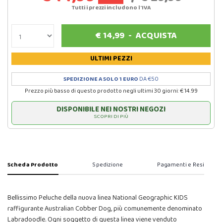
Tutti i prezzi includono l'IVA
€
14,99
-
ACQUISTA
ULTIMI PEZZI
SPEDIZIONE A SOLO 1 EURO
DA €50
Prezzo più basso di questo prodotto negli ultimi 30 giorni: € 14.99
DISPONIBILE NEI NOSTRI NEGOZI
SCOPRI DI PIÙ
Scheda Prodotto
Spedizione
Pagamenti e Resi
Bellissimo Peluche della nuova linea National Geographic KIDS
raffigurante Australian Cobber Dog, più comunemente denominato
Labradoodle. Ogni soggetto di questa linea viene venduto