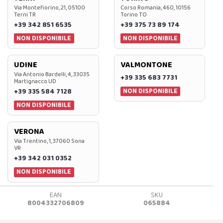
Via Montefiorino, 21, 05100
Corso Romania, 460, 10156
Terni TR
Torino TO
+39 342 851 6535
+39 375 73 89 174
NON DISPONIBILE
NON DISPONIBILE
UDINE
VALMONTONE
Via Antonio Bardelli, 4, 33035
+39 335 683 7731
Martignacco UD
NON DISPONIBILE
+39 335 584 7128
NON DISPONIBILE
VERONA
Via Trentino, 1, 37060 Sona
VR
+39 342 031 0352
NON DISPONIBILE
EAN
SKU
8004332706809
065884