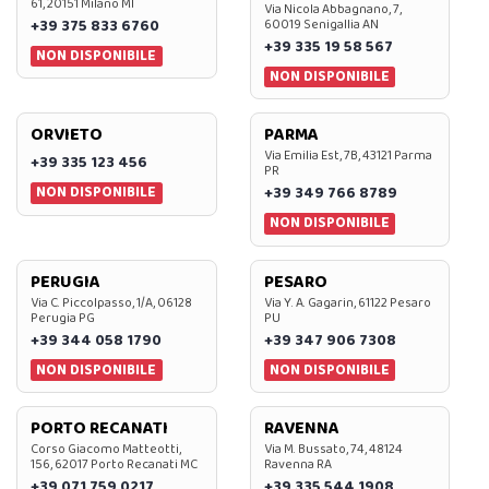
61, 20151 Milano MI
Via Nicola Abbagnano, 7,
+39 375 833 6760
60019 Senigallia AN
+39 335 19 58 567
NON DISPONIBILE
NON DISPONIBILE
ORVIETO
PARMA
Via Emilia Est, 7B, 43121 Parma
+39 335 123 456
PR
NON DISPONIBILE
+39 349 766 8789
NON DISPONIBILE
PERUGIA
PESARO
Via C. Piccolpasso, 1/A, 06128
Via Y. A. Gagarin, 61122 Pesaro
Perugia PG
PU
+39 344 058 1790
+39 347 906 7308
NON DISPONIBILE
NON DISPONIBILE
PORTO RECANATI
RAVENNA
Corso Giacomo Matteotti,
Via M. Bussato, 74, 48124
156, 62017 Porto Recanati MC
Ravenna RA
+39 071 759 0217
+39 335 544 1908