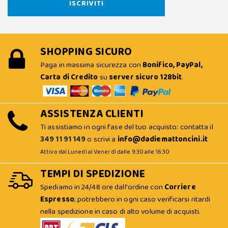
SHOPPING SICURO
Paga in massima sicurezza con
Bonifico, PayPal,
Carta di Credito
su
server sicuro 128bit
.
ASSISTENZA CLIENTI
Ti assistiamo in ogni fase del tuo acquisto: contatta il
349 11 91 149
o scrivi a
info@dadiemattoncini.it
Attivo dal Lunedì al Venerdì dalle 9:30 alle 16:30
TEMPI DI SPEDIZIONE
Spediamo in 24/48 ore dall'ordine con
Corriere
Espresso
; potrebbero in ogni caso verificarsi ritardi
nella spedizione in caso di alto volume di acquisti.