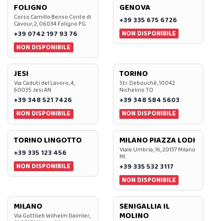
FOLIGNO
GENOVA
Corso Camillo Benso Conte di
+39 335 675 6726
Cavour, 2, 06034 Foligno PG
NON DISPONIBILE
+39 0742 197 93 76
NON DISPONIBILE
JESI
TORINO
Via Caduti del Lavoro, 4,
Str. Debouchè, 10042
60035 Jesi AN
Nichelino TO
+39 348 521 7426
+39 348 584 5603
NON DISPONIBILE
NON DISPONIBILE
TORINO LINGOTTO
MILANO PIAZZA LODI
Viale Umbria, 16, 20137 Milano
+39 335 123 456
MI
NON DISPONIBILE
+39 335 532 3117
NON DISPONIBILE
MILANO
SENIGALLIA IL
MOLINO
Via Gottlieb Wilhelm Daimler,