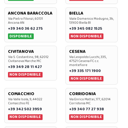
ANCONA BARACCOLA
BIELLA
Via Pietro Filonzi, 60131
Viale Domenico Modugno, 3b,
Ancona AN
13900 Biella BI
+39 340 36 62 275
+39 345 082 1525
DISPONIBILE
NON DISPONIBILE
CIVITANOVA
CESENA
Via S. Costantino, 98, 62012
Via Leopoldo Lucchi, 335,
Civitanova Marche MC
47521 Cesena FC c.c.
montefiore
+39 349 28 11 427
+39 335 171 1900
NON DISPONIBILE
NON DISPONIBILE
COMACCHIO
CORRIDONIA
Via Valle Isola, 9, 44022
Via Enrico Mattei, 177, 62014
Comacchio FE
Corridonia MC
+39 342 502 3959
+39 340 77 27 938
NON DISPONIBILE
NON DISPONIBILE