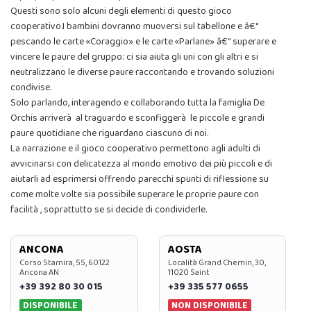
Questi sono solo alcuni degli elementi di questo gioco
cooperativo.I bambini dovranno muoversi sul tabellone e â€“
pescando le carte «Coraggio» e le carte «Parlane» â€“ superare e
vincere le paure del gruppo: ci sia aiuta gli uni con gli altri e si
neutralizzano le diverse paure raccontando e trovando soluzioni
condivise.
Solo parlando, interagendo e collaborando tutta la famiglia De
Orchis arriverà al traguardo e sconfiggerà le piccole e grandi
paure quotidiane che riguardano ciascuno di noi.
La narrazione e il gioco cooperativo permettono agli adulti di
avvicinarsi con delicatezza al mondo emotivo dei più piccoli e di
aiutarli ad esprimersi offrendo parecchi spunti di riflessione su
come molte volte sia possibile superare le proprie paure con
facilità , soprattutto se si decide di condividerle.
ANCONA
AOSTA
Corso Stamira, 55, 60122
Località Grand Chemin, 30,
Ancona AN
11020 Saint
+39 392 80 30 015
+39 335 577 0655
DISPONIBILE
NON DISPONIBILE