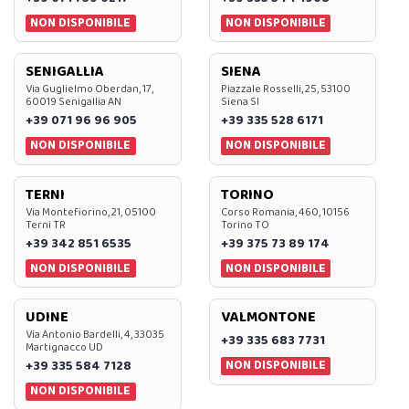
NON DISPONIBILE
NON DISPONIBILE
SENIGALLIA
SIENA
Via Guglielmo Oberdan, 17,
Piazzale Rosselli, 25, 53100
60019 Senigallia AN
Siena SI
+39 071 96 96 905
+39 335 528 6171
NON DISPONIBILE
NON DISPONIBILE
TERNI
TORINO
Via Montefiorino, 21, 05100
Corso Romania, 460, 10156
Terni TR
Torino TO
+39 342 851 6535
+39 375 73 89 174
NON DISPONIBILE
NON DISPONIBILE
UDINE
VALMONTONE
Via Antonio Bardelli, 4, 33035
+39 335 683 7731
Martignacco UD
NON DISPONIBILE
+39 335 584 7128
NON DISPONIBILE