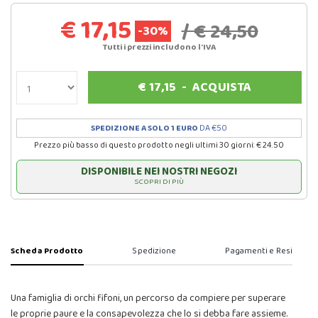
€ 17,15
/ € 24,50
-30%
Tutti i prezzi includono l'IVA
€
17,15
-
ACQUISTA
SPEDIZIONE A SOLO 1 EURO
DA €50
Prezzo più basso di questo prodotto negli ultimi 30 giorni: € 24.50
DISPONIBILE NEI NOSTRI NEGOZI
SCOPRI DI PIÙ
Scheda Prodotto
Spedizione
Pagamenti e Resi
Una famiglia di orchi fifoni, un percorso da compiere per superare
le proprie paure e la consapevolezza che lo si debba fare assieme.