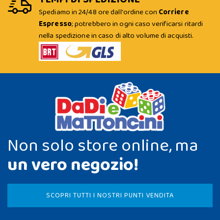
Spediamo in 24/48 ore dall'ordine con
Corriere
Espresso
; potrebbero in ogni caso verificarsi ritardi
nella spedizione in caso di alto volume di acquisti.
Non solo store online, ma
un vero negozio!
SCOPRI TUTTI I NOSTRI PUNTI VENDITA