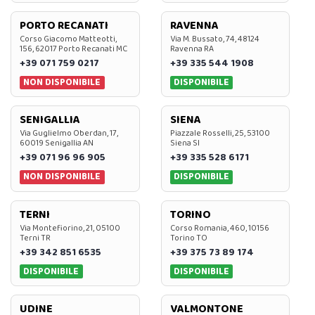
PORTO RECANATI
RAVENNA
Corso Giacomo Matteotti,
Via M. Bussato, 74, 48124
156, 62017 Porto Recanati MC
Ravenna RA
+39 071 759 0217
+39 335 544 1908
NON DISPONIBILE
DISPONIBILE
SENIGALLIA
SIENA
Via Guglielmo Oberdan, 17,
Piazzale Rosselli, 25, 53100
60019 Senigallia AN
Siena SI
+39 071 96 96 905
+39 335 528 6171
NON DISPONIBILE
DISPONIBILE
TERNI
TORINO
Via Montefiorino, 21, 05100
Corso Romania, 460, 10156
Terni TR
Torino TO
+39 342 851 6535
+39 375 73 89 174
DISPONIBILE
DISPONIBILE
UDINE
VALMONTONE