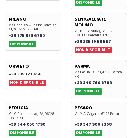
DISPONIBILE
MILANO
SENIGALLIA IL
MOLINO
Via Gottlieb Wilhelm Daimler,
61, 20151 Milano MI
Via Nicola Abbagnano, 7,
+39 375 833 6760
60019 Senigallia AN
+39 335 19 58 567
DISPONIBILE
NON DISPONIBILE
ORVIETO
PARMA
Via Emilia Est, 7B, 43121 Parma
+39 335 123 456
PR
NON DISPONIBILE
+39 349 766 8789
DISPONIBILE
PERUGIA
PESARO
Via C. Piccolpasso, 1/A, 06128
Via Y. A. Gagarin, 61122 Pesaro
Perugia PG
PU
+39 344 058 1790
+39 347 906 7308
DISPONIBILE
DISPONIBILE