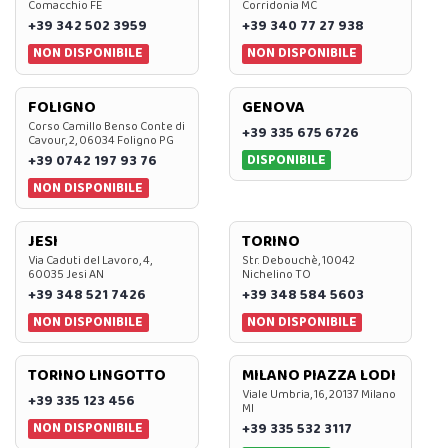
Comacchio FE
Corridonia MC
+39 342 502 3959
+39 340 77 27 938
NON DISPONIBILE
NON DISPONIBILE
FOLIGNO
GENOVA
Corso Camillo Benso Conte di
+39 335 675 6726
Cavour, 2, 06034 Foligno PG
DISPONIBILE
+39 0742 197 93 76
NON DISPONIBILE
JESI
TORINO
Via Caduti del Lavoro, 4,
Str. Debouchè, 10042
60035 Jesi AN
Nichelino TO
+39 348 521 7426
+39 348 584 5603
NON DISPONIBILE
NON DISPONIBILE
TORINO LINGOTTO
MILANO PIAZZA LODI
Viale Umbria, 16, 20137 Milano
+39 335 123 456
MI
NON DISPONIBILE
+39 335 532 3117