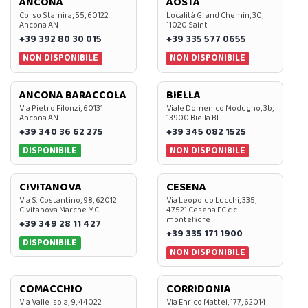
ANCONA
AOSTA
Corso Stamira, 55, 60122
Località Grand Chemin, 30,
Ancona AN
11020 Saint
+39 392 80 30 015
+39 335 577 0655
NON DISPONIBILE
NON DISPONIBILE
ANCONA BARACCOLA
BIELLA
Via Pietro Filonzi, 60131
Viale Domenico Modugno, 3b,
Ancona AN
13900 Biella BI
+39 340 36 62 275
+39 345 082 1525
DISPONIBILE
NON DISPONIBILE
CIVITANOVA
CESENA
Via S. Costantino, 98, 62012
Via Leopoldo Lucchi, 335,
Civitanova Marche MC
47521 Cesena FC c.c.
montefiore
+39 349 28 11 427
+39 335 171 1900
DISPONIBILE
NON DISPONIBILE
COMACCHIO
CORRIDONIA
Via Valle Isola, 9, 44022
Via Enrico Mattei, 177, 62014