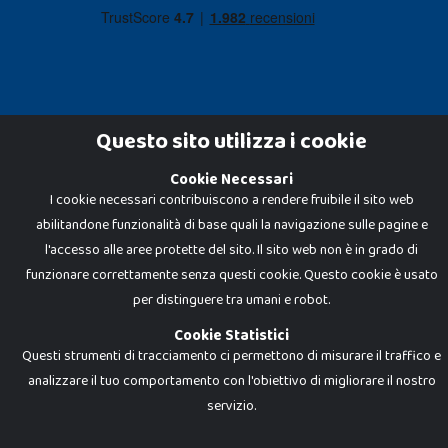
Questo sito utilizza i cookie
Cookie Necessari
Dadi e Mattoncini è un brand di Giocabene Srl. Ogni riproduzione o utilizzo non
I cookie necessari contribuiscono a rendere fruibile il sito web
espressamente autorizzato è severamente vietato. Tutti i loghi, marchi,
brand elencati nel presente shop sono di proprietà dei rispettivi titolari.
abilitandone funzionalità di base quali la navigazione sulle pagine e
I prezzi e le promozioni pubblicate potrebbero differire da quanto esposto in
negozio.
l'accesso alle aree protette del sito. Il sito web non è in grado di
Giocabene Srl - via della Posta 8, 20123 Milano (MI)
funzionare correttamente senza questi cookie. Questo cookie è usato
P.IVA 02608090425 - REA AN201199 - C.S. 10.000 i.v.
per distinguere tra umani e robot.
Cookie Statistici
Questi strumenti di tracciamento ci permettono di misurare il traffico e
analizzare il tuo comportamento con l'obiettivo di migliorare il nostro
servizio.