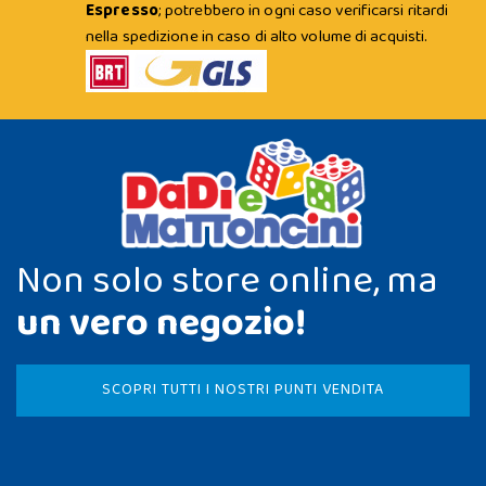
Espresso
; potrebbero in ogni caso verificarsi ritardi
nella spedizione in caso di alto volume di acquisti.
Non solo store online, ma
un vero negozio!
SCOPRI TUTTI I NOSTRI PUNTI VENDITA