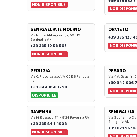
+39 335 532 3
NON DISPONIBILE
NON DISPONIB
SENIGALLIA IL MOLINO
ORVIETO
Via Nicola Abbagnano, 7, 60019
+39 335 123 4
Senigallia AN
NON DISPONIB
+39 335 19 58 567
NON DISPONIBILE
PERUGIA
PESARO
Via C. Piccolpasso, 1/A, 06128 Perugia
Via Y. A. Gagarin,
PG
+39 347 906 
+39 344 058 1790
NON DISPONIB
DISPONIBILE
RAVENNA
SENIGALLIA
Via M. Bussato, 74, 48124 Ravenna RA
Via Guglielmo Obe
Senigallia AN
+39 335 544 1908
+39 071 96 96
NON DISPONIBILE
NON DISPONIB