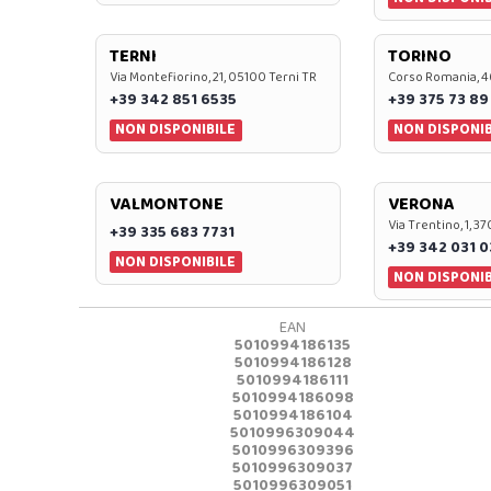
TERNI
TORINO
Via Montefiorino, 21, 05100 Terni TR
Corso Romania, 4
+39 342 851 6535
+39 375 73 89
NON DISPONIBILE
NON DISPONIB
VALMONTONE
VERONA
Via Trentino, 1, 
+39 335 683 7731
+39 342 031 
NON DISPONIBILE
NON DISPONIB
EAN
5010994186135
5010994186128
5010994186111
5010994186098
5010994186104
5010996309044
5010996309396
5010996309037
5010996309051