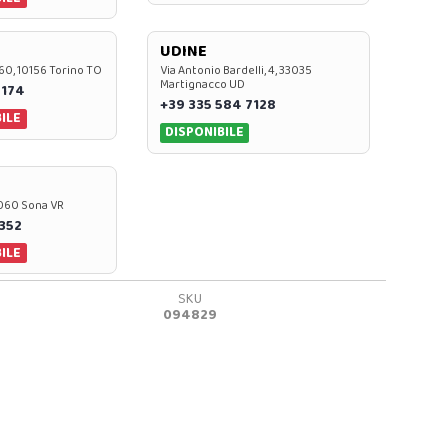
UDINE
60, 10156 Torino TO
Via Antonio Bardelli, 4, 33035
Martignacco UD
 174
+39 335 584 7128
ILE
DISPONIBILE
37060 Sona VR
0352
ILE
SKU
094829