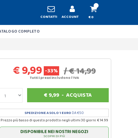
CONTATTI
ACCOUNT
€ 0
ATALOGO COMPLETO
€ 9,99
/ € 14,99
-33%
Tutti i prezzi includono l'IVA
€
9,99
-
ACQUISTA
SPEDIZIONE A SOLO 1 EURO
DA €50
Prezzo più basso di questo prodotto negli ultimi 30 giorni: € 14.99
DISPONIBILE NEI NOSTRI NEGOZI
SCOPRI DI PIÙ