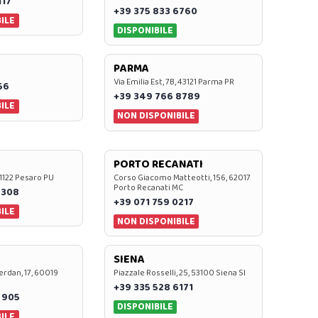
117
+39 375 833 6760
ILE
DISPONIBILE
PARMA
Via Emilia Est, 7B, 43121 Parma PR
56
+39 349 766 8789
ILE
NON DISPONIBILE
PORTO RECANATI
 61122 Pesaro PU
Corso Giacomo Matteotti, 156, 62017
Porto Recanati MC
7308
+39 071 759 0217
ILE
NON DISPONIBILE
SIENA
rdan, 17, 60019
Piazzale Rosselli, 25, 53100 Siena SI
+39 335 528 6171
 905
DISPONIBILE
ILE