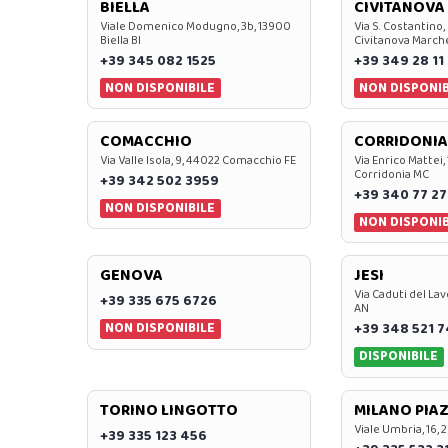
BIELLA
CIVITANOVA
Viale Domenico Modugno, 3b, 13900
Via S. Costantino,
Biella BI
Civitanova March
+39 345 082 1525
+39 349 28 11
NON DISPONIBILE
NON DISPONIB
COMACCHIO
CORRIDONIA
Via Valle Isola, 9, 44022 Comacchio FE
Via Enrico Mattei,
Corridonia MC
+39 342 502 3959
+39 340 77 27
NON DISPONIBILE
NON DISPONIB
GENOVA
JESI
Via Caduti del Lav
+39 335 675 6726
AN
NON DISPONIBILE
+39 348 521 
DISPONIBILE
TORINO LINGOTTO
MILANO PIAZ
Viale Umbria, 16, 
+39 335 123 456