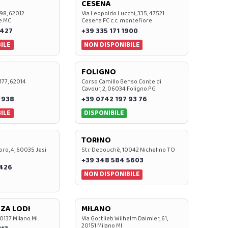
CESENA
 98, 62012
Via Leopoldo Lucchi, 335, 47521
e MC
Cesena FC c.c. montefiore
 427
+39 335 171 1900
ILE
NON DISPONIBILE
FOLIGNO
 177, 62014
Corso Camillo Benso Conte di
Cavour, 2, 06034 Foligno PG
 938
+39 0742 197 93 76
ILE
DISPONIBILE
TORINO
oro, 4, 60035 Jesi
Str. Debouchè, 10042 Nichelino TO
+39 348 584 5603
7426
NON DISPONIBILE
ZA LODI
MILANO
20137 Milano MI
Via Gottlieb Wilhelm Daimler, 61,
20151 Milano MI