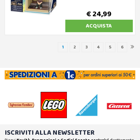
€ 24,99
ACQUISTA
1
2
3
4
5
6
ISCRIVITI ALLA NEWSLETTER