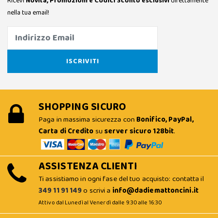
Ricevi
Novità, Promozioni e Codici Sconto esclusivi
direttamente
nella tua email!
SHOPPING SICURO
Paga in massima sicurezza con
Bonifico, PayPal,
Carta di Credito
su
server sicuro 128bit
.
ASSISTENZA CLIENTI
Ti assistiamo in ogni fase del tuo acquisto: contatta il
349 11 91 149
o scrivi a
info@dadiemattoncini.it
Attivo dal Lunedì al Venerdì dalle 9:30 alle 16:30