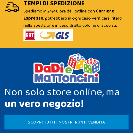
TEMPI DI SPEDIZIONE
Spediamo in 24/48 ore dall'ordine con
Corriere
Espresso
; potrebbero in ogni caso verificarsi ritardi
nella spedizione in caso di alto volume di acquisti.
Non solo store online, ma
un vero negozio!
SCOPRI TUTTI I NOSTRI PUNTI VENDITA