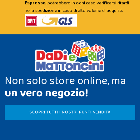
Espresso
; potrebbero in ogni caso verificarsi ritardi
nella spedizione in caso di alto volume di acquisti.
Non solo store online, ma
un vero negozio!
SCOPRI TUTTI I NOSTRI PUNTI VENDITA