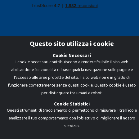
Questo sito utilizza i cookie
Cookie Necessari
Dadi e Mattoncini è un brand di Giocabene Srl. Ogni riproduzione o utilizzo non
I cookie necessari contribuiscono a rendere fruibile il sito web
espressamente autorizzato è severamente vietato. Tutti i loghi, marchi,
brand elencati nel presente shop sono di proprietà dei rispettivi titolari.
abilitandone funzionalità di base quali la navigazione sulle pagine e
I prezzi e le promozioni pubblicate potrebbero differire da quanto esposto in
negozio.
l'accesso alle aree protette del sito. Il sito web non è in grado di
Giocabene Srl - via della Posta 8, 20123 Milano (MI)
funzionare correttamente senza questi cookie. Questo cookie è usato
P.IVA 02608090425 - REA AN201199 - C.S. 10.000 i.v.
per distinguere tra umani e robot.
Cookie Statistici
Questi strumenti di tracciamento ci permettono di misurare il traffico e
analizzare il tuo comportamento con l'obiettivo di migliorare il nostro
servizio.