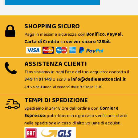
SHOPPING SICURO
Paga in massima sicurezza con
Bonifico, PayPal,
Carta di Credito
su
server sicuro 128bit
.
ASSISTENZA CLIENTI
Ti assistiamo in ogni fase del tuo acquisto: contatta il
349 11 91 149
o scrivi a
info@dadiemattoncini.it
Attivo dal Lunedì al Venerdì dalle 9:30 alle 16:30
TEMPI DI SPEDIZIONE
Spediamo in 24/48 ore dall'ordine con
Corriere
Espresso
; potrebbero in ogni caso verificarsi ritardi
nella spedizione in caso di alto volume di acquisti.