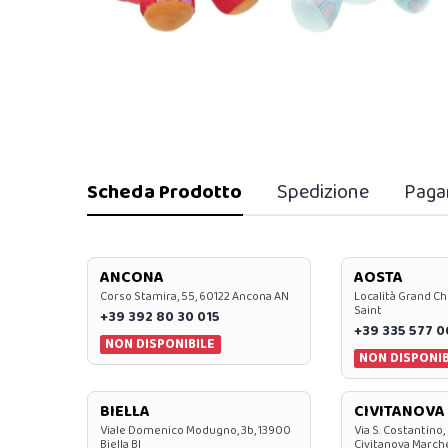
Scheda Prodotto
Spedizione
Paga
ANCONA
AOSTA
Corso Stamira, 55, 60122 Ancona AN
Località Grand Ch
Saint
+39 392 80 30 015
+39 335 577 
NON DISPONIBILE
NON DISPONIB
BIELLA
CIVITANOVA
Viale Domenico Modugno, 3b, 13900
Via S. Costantino,
Biella BI
Civitanova March