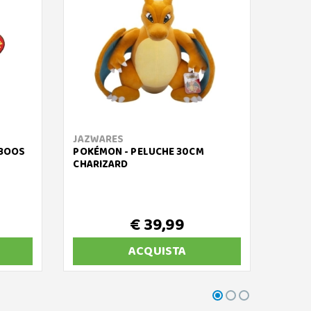
JAZWARES
LEGA
 BOOS
POKÉMON - PELUCHE 30CM
SUPER
CHARIZARD
€ 39,99
ACQUISTA