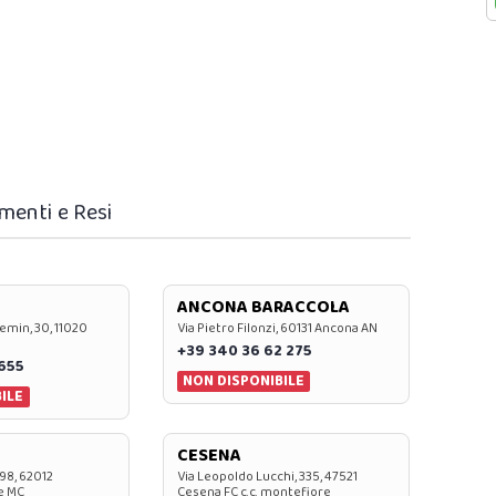
menti e Resi
ANCONA BARACCOLA
emin, 30, 11020
Via Pietro Filonzi, 60131 Ancona AN
+39 340 36 62 275
0655
NON DISPONIBILE
ILE
CESENA
 98, 62012
Via Leopoldo Lucchi, 335, 47521
e MC
Cesena FC c.c. montefiore