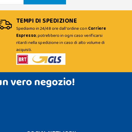
TEMPI DI SPEDIZIONE
Spediamo in 24/48 ore dall'ordine con
Corriere
Espresso
; potrebbero in ogni caso verificarsi
ritardi nella spedizione in caso di alto volume di
acquisti.
un vero negozio!