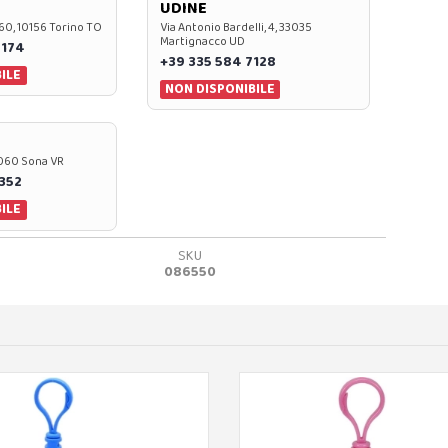
UDINE
60, 10156 Torino TO
Via Antonio Bardelli, 4, 33035
Martignacco UD
 174
+39 335 584 7128
ILE
NON DISPONIBILE
37060 Sona VR
0352
ILE
SKU
086550