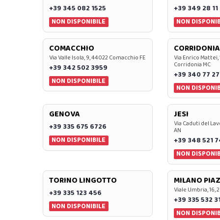
+39 345 082 1525
+39 349 28 11
NON DISPONIBILE
NON DISPONIB
COMACCHIO
CORRIDONIA
Via Valle Isola, 9, 44022 Comacchio FE
Via Enrico Mattei,
Corridonia MC
+39 342 502 3959
+39 340 77 27
NON DISPONIBILE
NON DISPONIB
GENOVA
JESI
Via Caduti del Lav
+39 335 675 6726
AN
NON DISPONIBILE
+39 348 521 
NON DISPONIB
TORINO LINGOTTO
MILANO PIAZ
Viale Umbria, 16, 
+39 335 123 456
+39 335 532 3
NON DISPONIBILE
NON DISPONIB