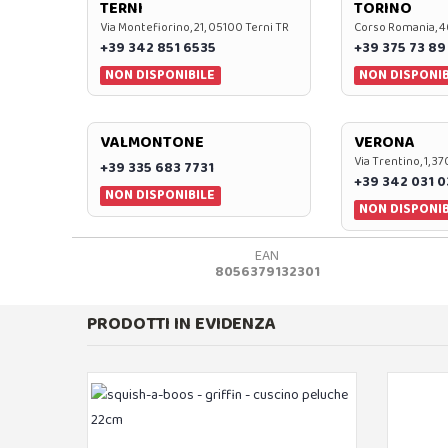
TERNI
TORINO
Via Montefiorino, 21, 05100 Terni TR
Corso Romania, 4
+39 342 851 6535
+39 375 73 89
NON DISPONIBILE
NON DISPONIB
VALMONTONE
VERONA
Via Trentino, 1, 
+39 335 683 7731
+39 342 031 
NON DISPONIBILE
NON DISPONIB
EAN
8056379132301
PRODOTTI IN EVIDENZA