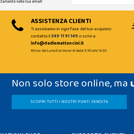
ttamente nella tua email!
ASSISTENZA CLIENTI
Ti assistiamo in ogni fase del tuo acquisto:
contatta il
349 11 91 149
o scrivi a
info@dadiemattoncini.it
Attivo dal Lunedì al Venerdì dalle 9:30 alle 16:30
Non solo store online, ma
SCOPRI TUTTI I NOSTRI PUNTI VENDITA