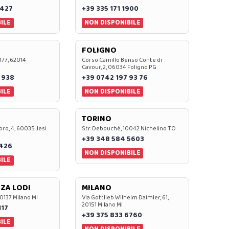
 427
+39 335 171 1900
ILE
NON DISPONIBILE
FOLIGNO
 177, 62014
Corso Camillo Benso Conte di
Cavour, 2, 06034 Foligno PG
 938
+39 0742 197 93 76
ILE
NON DISPONIBILE
TORINO
oro, 4, 60035 Jesi
Str. Debouchè, 10042 Nichelino TO
+39 348 584 5603
7426
NON DISPONIBILE
ILE
ZA LODI
MILANO
20137 Milano MI
Via Gottlieb Wilhelm Daimler, 61,
20151 Milano MI
117
+39 375 833 6760
ILE
NON DISPONIBILE