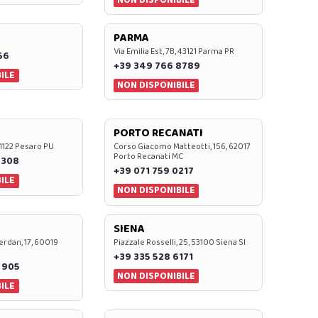
PARMA
Via Emilia Est, 7B, 43121 Parma PR
56
+39 349 766 8789
ILE
NON DISPONIBILE
PORTO RECANATI
 61122 Pesaro PU
Corso Giacomo Matteotti, 156, 62017
Porto Recanati MC
7308
+39 071 759 0217
ILE
NON DISPONIBILE
SIENA
rdan, 17, 60019
Piazzale Rosselli, 25, 53100 Siena SI
+39 335 528 6171
 905
NON DISPONIBILE
ILE