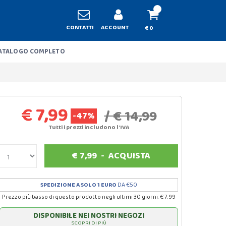
CONTATTI
ACCOUNT
€ 0
ATALOGO COMPLETO
€ 7,99
/ € 14,99
-47%
Tutti i prezzi includono l'IVA
€
7,99
-
ACQUISTA
SPEDIZIONE A SOLO 1 EURO
DA €50
Prezzo più basso di questo prodotto negli ultimi 30 giorni: € 7.99
DISPONIBILE NEI NOSTRI NEGOZI
SCOPRI DI PIÙ