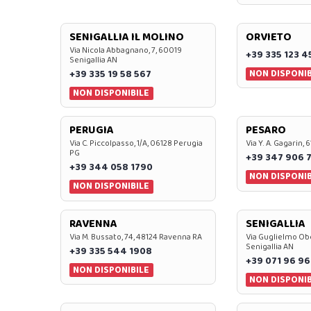
SENIGALLIA IL MOLINO
ORVIETO
Via Nicola Abbagnano, 7, 60019
+39 335 123 4
Senigallia AN
NON DISPONIB
+39 335 19 58 567
NON DISPONIBILE
PERUGIA
PESARO
Via C. Piccolpasso, 1/A, 06128 Perugia
Via Y. A. Gagarin,
PG
+39 347 906 
+39 344 058 1790
NON DISPONIB
NON DISPONIBILE
RAVENNA
SENIGALLIA
Via M. Bussato, 74, 48124 Ravenna RA
Via Guglielmo Obe
Senigallia AN
+39 335 544 1908
+39 071 96 96
NON DISPONIBILE
NON DISPONIB