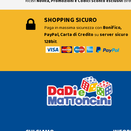
Ricevi
Novità, Promozioni e Codici Sconto esclusivi
dire
SHOPPING SICURO
Paga in massima sicurezza con
Bonifico,
PayPal, Carta di Credito
su
server sicuro
128bit
.