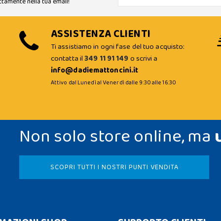
ttamente nella tua email!
ASSISTENZA CLIENTI
Ti assistiamo in ogni fase del tuo acquisto:
contatta il
349 11 91 149
o scrivi a
info@dadiemattoncini.it
Attivo dal Lunedì al Venerdì dalle 9:30 alle 16:30
Non solo store online, ma
SCOPRI TUTTI I NOSTRI PUNTI VENDITA