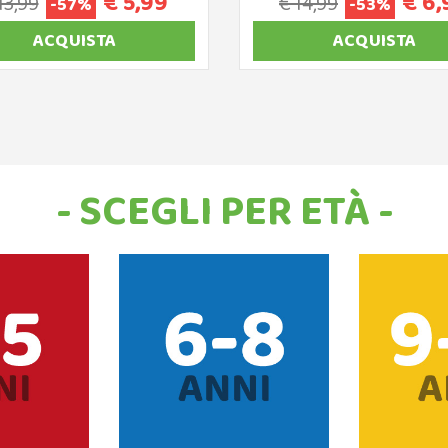
€ 5,99
€ 6,
13,99
€ 14,99
-57%
-53%
ACQUISTA
ACQUISTA
- SCEGLI PER ETÀ -