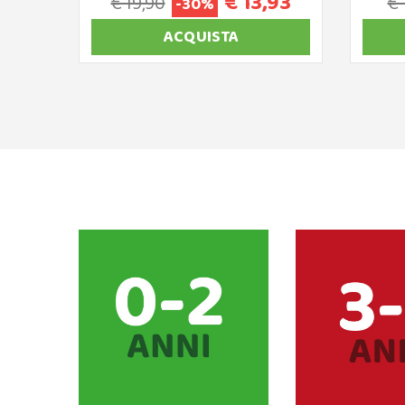
€ 13,93
€ 19,90
€ 
-30%
ACQUISTA