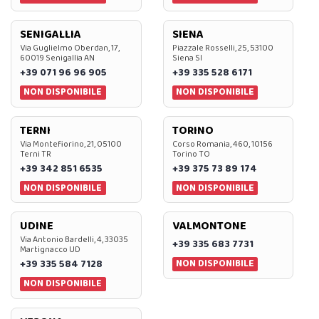
SENIGALLIA
SIENA
Via Guglielmo Oberdan, 17,
Piazzale Rosselli, 25, 53100
60019 Senigallia AN
Siena SI
+39 071 96 96 905
+39 335 528 6171
NON DISPONIBILE
NON DISPONIBILE
TERNI
TORINO
Via Montefiorino, 21, 05100
Corso Romania, 460, 10156
Terni TR
Torino TO
+39 342 851 6535
+39 375 73 89 174
NON DISPONIBILE
NON DISPONIBILE
UDINE
VALMONTONE
Via Antonio Bardelli, 4, 33035
+39 335 683 7731
Martignacco UD
NON DISPONIBILE
+39 335 584 7128
NON DISPONIBILE