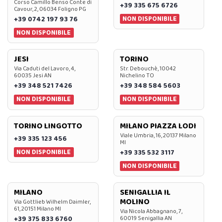
Corso Camillo Benso Conte di
+39 335 675 6726
Cavour, 2, 06034 Foligno PG
NON DISPONIBILE
+39 0742 197 93 76
NON DISPONIBILE
JESI
TORINO
Via Caduti del Lavoro, 4,
Str. Debouchè, 10042
60035 Jesi AN
Nichelino TO
+39 348 521 7426
+39 348 584 5603
NON DISPONIBILE
NON DISPONIBILE
TORINO LINGOTTO
MILANO PIAZZA LODI
Viale Umbria, 16, 20137 Milano
+39 335 123 456
MI
NON DISPONIBILE
+39 335 532 3117
NON DISPONIBILE
MILANO
SENIGALLIA IL
MOLINO
Via Gottlieb Wilhelm Daimler,
61, 20151 Milano MI
Via Nicola Abbagnano, 7,
+39 375 833 6760
60019 Senigallia AN