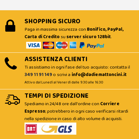
SHOPPING SICURO
Paga in massima sicurezza con
Bonifico, PayPal,
Carta di Credito
su
server sicuro 128bit
.
ASSISTENZA CLIENTI
Ti assistiamo in ogni fase del tuo acquisto: contatta il
349 11 91 149
o scrivi a
info@dadiemattoncini.it
Attivo dal Lunedì al Venerdì dalle 9:30 alle 16:30
TEMPI DI SPEDIZIONE
Spediamo in 24/48 ore dall'ordine con
Corriere
Espresso
; potrebbero in ogni caso verificarsi ritardi
nella spedizione in caso di alto volume di acquisti.