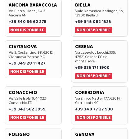
ANCONA BARACCOLA
BIELLA
Via Pietro Filonzi, 60131
Viale Domenico Modugno, 3b,
Ancona AN
13900 Biella BI
+39 340 36 62 275
+39 345 082 1525
NON DISPONIBILE
NON DISPONIBILE
CIVITANOVA
CESENA
Via S. Costantino, 98, 62012
Via Leopoldo Lucchi, 335,
Civitanova Marche MC
47521 Cesena FC c.c.
montefiore
+39 349 28 11 427
+39 335 171 1900
NON DISPONIBILE
NON DISPONIBILE
COMACCHIO
CORRIDONIA
Via Valle Isola, 9, 44022
Via Enrico Mattei, 177, 62014
Comacchio FE
Corridonia MC
+39 342 502 3959
+39 340 77 27 938
NON DISPONIBILE
NON DISPONIBILE
FOLIGNO
GENOVA