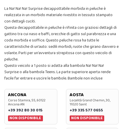
La Na! Na! Na! Surprise decappottabile morbida in peluche è
realizzata in un morbido materiale rivestito in tessuto stampato
con dettagli cuciti.
Questa decappottabile in peluche è rifinita con graziosi dettagli di
gattino tra cui naso e baffi, orecchie di gatto sul parabrezza e una
coda morbida e soffice. Questo peluche rosa ha tutte le
caratteristiche di un'auto: sedili morbidi, ruote che girano davvero e
volante. Parti per un'avventura strepitosa con questo veicolo di
peluche.
Questo veicolo a 1 posto si adatta alla bambola Na! Na! Na!
Surprise o alla bambola Teens. La parte superiore aperta rende
facile far entrare e uscire le bambole. Bambole non incluse
ANCONA
AOSTA
Corso Stamira, 55, 60122
Località Grand Chemin, 30,
Ancona AN
11020 Saint
+39 392 80 30 015
+39 335 577 0655
NON DISPONIBILE
NON DISPONIBILE