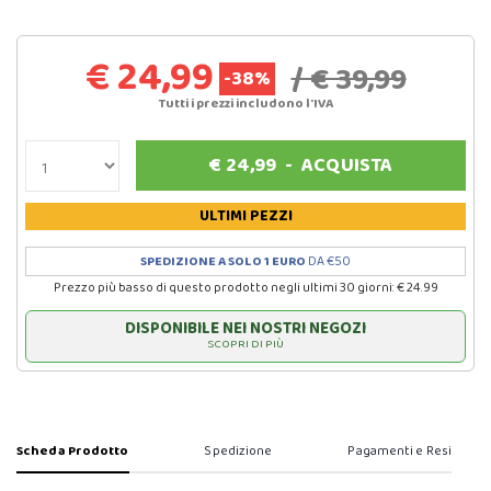
€ 24,99
/ € 39,99
-38%
Tutti i prezzi includono l'IVA
€
24,99
-
ACQUISTA
ULTIMI PEZZI
SPEDIZIONE A SOLO 1 EURO
DA €50
Prezzo più basso di questo prodotto negli ultimi 30 giorni: € 24.99
DISPONIBILE NEI NOSTRI NEGOZI
SCOPRI DI PIÙ
Scheda Prodotto
Spedizione
Pagamenti e Resi