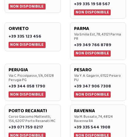
+39 335 19 58 567
NON DISPONIBILE
NON DISPONIBILE
ORVIETO
PARMA
Via Emilia Est, 7B, 43121 Parma
+39 335 123 456
PR
NON DISPONIBILE
+39 349 766 8789
NON DISPONIBILE
PERUGIA
PESARO
Via C. Piccolpasso, 1/A, 06128
Via Y. A. Gagarin, 61122 Pesaro
Perugia PG
PU
+39 344 058 1790
+39 347 906 7308
NON DISPONIBILE
NON DISPONIBILE
PORTO RECANATI
RAVENNA
Corso Giacomo Matteotti,
Via M. Bussato, 74, 48124
156, 62017 Porto Recanati MC
Ravenna RA
+39 071 759 0217
+39 335 544 1908
NON DISPONIBILE
NON DISPONIBILE