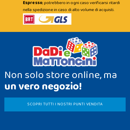
Espresso
; potrebbero in ogni caso verificarsi ritardi
nella spedizione in caso di alto volume di acquisti.
Non solo store online, ma
un vero negozio!
SCOPRI TUTTI I NOSTRI PUNTI VENDITA