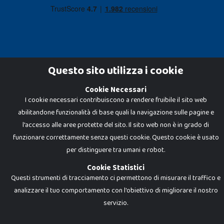
Questo sito utilizza i cookie
Cookie Necessari
Dadi e Mattoncini è un brand di Giocabene Srl. Ogni riproduzione o utilizzo non
I cookie necessari contribuiscono a rendere fruibile il sito web
espressamente autorizzato è severamente vietato. Tutti i loghi, marchi,
brand elencati nel presente shop sono di proprietà dei rispettivi titolari.
abilitandone funzionalità di base quali la navigazione sulle pagine e
I prezzi e le promozioni pubblicate potrebbero differire da quanto esposto in
negozio.
l'accesso alle aree protette del sito. Il sito web non è in grado di
Giocabene Srl - via della Posta 8, 20123 Milano (MI)
funzionare correttamente senza questi cookie. Questo cookie è usato
P.IVA 02608090425 - REA AN201199 - C.S. 10.000 i.v.
per distinguere tra umani e robot.
Cookie Statistici
Questi strumenti di tracciamento ci permettono di misurare il traffico e
analizzare il tuo comportamento con l'obiettivo di migliorare il nostro
servizio.