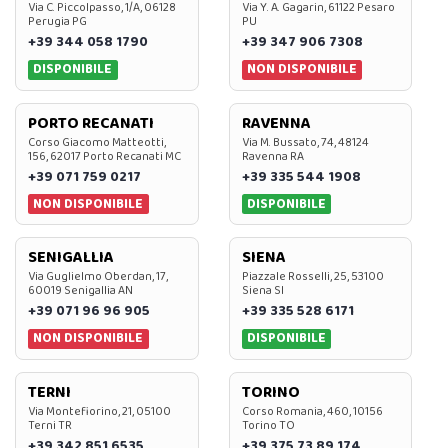
Via C. Piccolpasso, 1/A, 06128
Via Y. A. Gagarin, 61122 Pesaro
Perugia PG
PU
+39 344 058 1790
+39 347 906 7308
DISPONIBILE
NON DISPONIBILE
PORTO RECANATI
RAVENNA
Corso Giacomo Matteotti,
Via M. Bussato, 74, 48124
156, 62017 Porto Recanati MC
Ravenna RA
+39 071 759 0217
+39 335 544 1908
NON DISPONIBILE
DISPONIBILE
SENIGALLIA
SIENA
Via Guglielmo Oberdan, 17,
Piazzale Rosselli, 25, 53100
60019 Senigallia AN
Siena SI
+39 071 96 96 905
+39 335 528 6171
NON DISPONIBILE
DISPONIBILE
TERNI
TORINO
Via Montefiorino, 21, 05100
Corso Romania, 460, 10156
Terni TR
Torino TO
+39 342 851 6535
+39 375 73 89 174