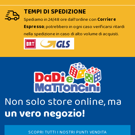
TEMPI DI SPEDIZIONE
Spediamo in 24/48 ore dall'ordine con
Corriere
Espresso
; potrebbero in ogni caso verificarsi ritardi
nella spedizione in caso di alto volume di acquisti.
Non solo store online, ma
un vero negozio!
SCOPRI TUTTI I NOSTRI PUNTI VENDITA