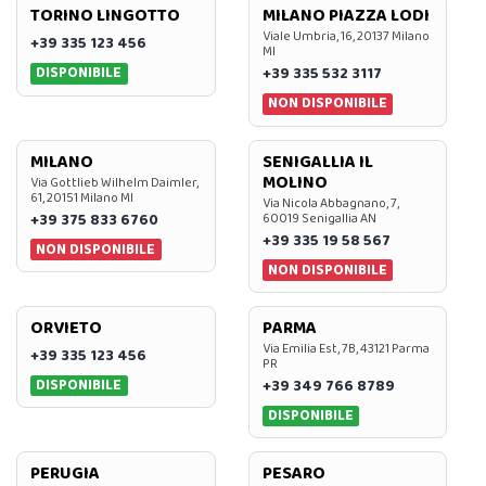
TORINO LINGOTTO
MILANO PIAZZA LODI
Viale Umbria, 16, 20137 Milano
+39 335 123 456
MI
DISPONIBILE
+39 335 532 3117
NON DISPONIBILE
MILANO
SENIGALLIA IL
MOLINO
Via Gottlieb Wilhelm Daimler,
61, 20151 Milano MI
Via Nicola Abbagnano, 7,
+39 375 833 6760
60019 Senigallia AN
+39 335 19 58 567
NON DISPONIBILE
NON DISPONIBILE
ORVIETO
PARMA
Via Emilia Est, 7B, 43121 Parma
+39 335 123 456
PR
DISPONIBILE
+39 349 766 8789
DISPONIBILE
PERUGIA
PESARO