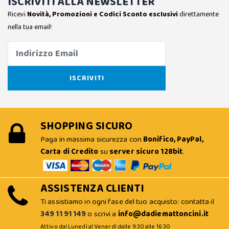
ISCRIVITI ALLA NEWSLETTER
Ricevi
Novità, Promozioni e Codici Sconto esclusivi
direttamente
nella tua email!
SHOPPING SICURO
Paga in massima sicurezza con
Bonifico, PayPal,
Carta di Credito
su
server sicuro 128bit
.
ASSISTENZA CLIENTI
Ti assistiamo in ogni fase del tuo acquisto: contatta il
349 11 91 149
o scrivi a
info@dadiemattoncini.it
Attivo dal Lunedì al Venerdì dalle 9:30 alle 16:30