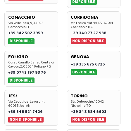
DISPONIBILE
COMACCHIO
CORRIDONIA
Via Valle Isola, 9, 44022
Via Enrico Mattei, 177, 62014
Comacchio FE
Corridonia MC
+39 342 502 3959
+39 340 77 27 938
DISPONIBILE
NON DISPONIBILE
FOLIGNO
GENOVA
Corso Camillo Benso Conte di
+39 335 675 6726
Cavour, 2, 06034 Foligno PG
DISPONIBILE
+39 0742 197 93 76
DISPONIBILE
JESI
TORINO
Via Caduti del Lavoro, 4,
Str. Debouchè, 10042
60035 Jesi AN
Nichelino TO
+39 348 521 7426
+39 348 584 5603
NON DISPONIBILE
NON DISPONIBILE