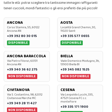
tutte le età: potrai scegliere tra tantissime immagini raffiguranti
teneri cuccioli, mondi fantastici o gli eroi preferiti dai più piccoli!
ANCONA
AOSTA
Corso Stamira, 55, 60122
Località Grand Chemin, 30,
Ancona AN
11020 Saint
+39 392 80 30 015
+39 335 577 0655
DISPONIBILE
DISPONIBILE
ANCONA BARACCOLA
BIELLA
Via Pietro Filonzi, 60131
Viale Domenico Modugno, 3b,
Ancona AN
13900 Biella BI
+39 340 36 62 275
+39 345 082 1525
NON DISPONIBILE
NON DISPONIBILE
CIVITANOVA
CESENA
Via S. Costantino, 98, 62012
Via Leopoldo Lucchi, 335,
Civitanova Marche MC
47521 Cesena FC c.c.
montefiore
+39 349 28 11 427
+39 335 171 1900
NON DISPONIBILE