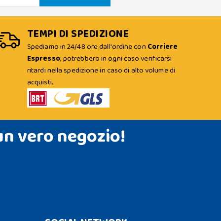
TEMPI DI SPEDIZIONE
Spediamo in 24/48 ore dall'ordine con
Corriere
Espresso
; potrebbero in ogni caso verificarsi
ritardi nella spedizione in caso di alto volume di
acquisti.
un vero negozio!