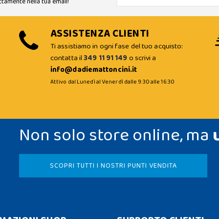
ttamente nella tua email!
ASSISTENZA CLIENTI
Ti assistiamo in ogni fase del tuo acquisto:
contatta il
349 11 91 149
o scrivi a
info@dadiemattoncini.it
Attivo dal Lunedì al Venerdì dalle 9:30 alle 16:30
Non solo store online, ma
SCOPRI TUTTI I NOSTRI PUNTI VENDITA