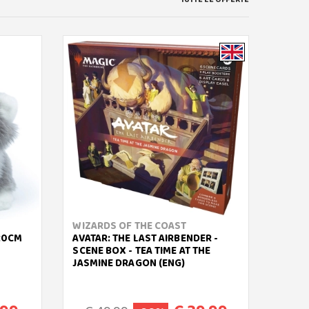
WIZARDS OF THE COAST
HASB
 20CM
AVATAR: THE LAST AIRBENDER -
SPIDEY
SCENE BOX - TEA TIME AT THE
SPIDE
JASMINE DRAGON (ENG)
ACCE