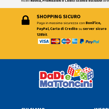
Ricevi
Novità, Promozioni e Codici Sconto esclusivi
dire
SHOPPING SICURO
Paga in massima sicurezza con
Bonifico,
PayPal, Carta di Credito
su
server sicuro
128bit
.