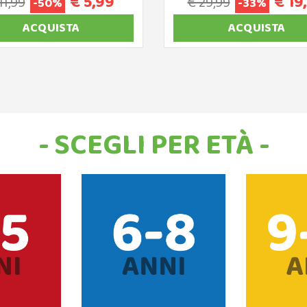
€ 5,99
€ 19
11,99
€ 29,99
-50%
-33%
ACQUISTA
ACQUISTA
- SCEGLI PER ETÀ -