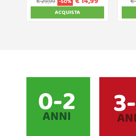
€ 14,99
€ 29,99
€ 
-50%
ACQUISTA