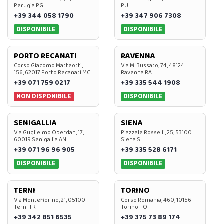
Perugia PG
PU
+39 344 058 1790
+39 347 906 7308
DISPONIBILE
DISPONIBILE
PORTO RECANATI
RAVENNA
Corso Giacomo Matteotti,
Via M. Bussato, 74, 48124
156, 62017 Porto Recanati MC
Ravenna RA
+39 071 759 0217
+39 335 544 1908
NON DISPONIBILE
DISPONIBILE
SENIGALLIA
SIENA
Via Guglielmo Oberdan, 17,
Piazzale Rosselli, 25, 53100
60019 Senigallia AN
Siena SI
+39 071 96 96 905
+39 335 528 6171
DISPONIBILE
DISPONIBILE
TERNI
TORINO
Via Montefiorino, 21, 05100
Corso Romania, 460, 10156
Terni TR
Torino TO
+39 342 851 6535
+39 375 73 89 174