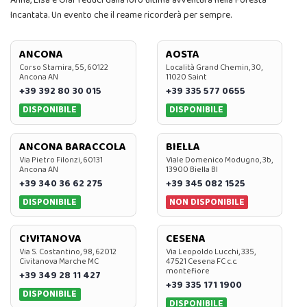
Anna, Elsa e Olaf reduci dalla loro ultima avventura nella Foresta
Incantata. Un evento che il reame ricorderà per sempre.
ANCONA
AOSTA
Corso Stamira, 55, 60122
Località Grand Chemin, 30,
Ancona AN
11020 Saint
+39 392 80 30 015
+39 335 577 0655
DISPONIBILE
DISPONIBILE
ANCONA BARACCOLA
BIELLA
Via Pietro Filonzi, 60131
Viale Domenico Modugno, 3b,
Ancona AN
13900 Biella BI
+39 340 36 62 275
+39 345 082 1525
DISPONIBILE
NON DISPONIBILE
CIVITANOVA
CESENA
Via S. Costantino, 98, 62012
Via Leopoldo Lucchi, 335,
Civitanova Marche MC
47521 Cesena FC c.c.
montefiore
+39 349 28 11 427
+39 335 171 1900
DISPONIBILE
DISPONIBILE