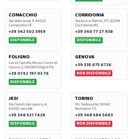
COMACCHIO
CORRIDONIA
Via Valle Isola, 9, 44022
Via Enrico Mattei, 177, 62014
Comacchio FE
Corridonia MC
+39 342 502 3959
+39 340 77 27 938
DISPONIBILE
DISPONIBILE
FOLIGNO
GENOVA
Corso Camillo Benso Conte di
+39 335 675 6726
Cavour, 2, 06034 Foligno PG
NON DISPONIBILE
+39 0742 197 93 76
DISPONIBILE
JESI
TORINO
Via Caduti del Lavoro, 4,
Str. Debouchè, 10042
60035 Jesi AN
Nichelino TO
+39 348 521 7426
+39 348 584 5603
DISPONIBILE
NON DISPONIBILE