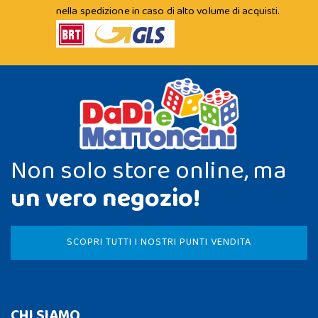
nella spedizione in caso di alto volume di acquisti.
Non solo store online, ma
un vero negozio!
SCOPRI TUTTI I NOSTRI PUNTI VENDITA
CHI SIAMO