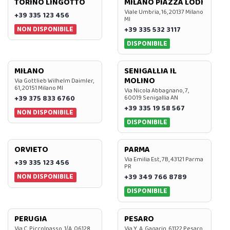
TORINO LINGOTTO
MILANO PIAZZA LODI
Viale Umbria, 16, 20137 Milano
+39 335 123 456
MI
NON DISPONIBILE
+39 335 532 3117
DISPONIBILE
MILANO
SENIGALLIA IL
MOLINO
Via Gottlieb Wilhelm Daimler,
61, 20151 Milano MI
Via Nicola Abbagnano, 7,
+39 375 833 6760
60019 Senigallia AN
+39 335 19 58 567
NON DISPONIBILE
DISPONIBILE
ORVIETO
PARMA
Via Emilia Est, 7B, 43121 Parma
+39 335 123 456
PR
NON DISPONIBILE
+39 349 766 8789
DISPONIBILE
PERUGIA
PESARO
Via C. Piccolpasso, 1/A, 06128
Via Y. A. Gagarin, 61122 Pesaro