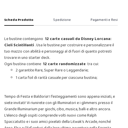
Scheda Prodotto
Spedizione
Pagamenti e Resi
Le bustine contengono
12 carte casuali da Disney Lorcana:
Cieli Scintillanti
. Usa le bustine per costruire e personalizzare il
tuo mazzo con abilità e personaggi al di fuori di quanto potresti
trovare in uno starter deck.
Ogni bustina contiene
12 carte randomizzate
tra cui:
2 garantite Rare, Super Rare o Leggendarie;
1 carta foil di rarità casuale per ciascuna bustina;
Tempo di Festa e Baldoria! I festeggiamenti sono appena iniziati, e
siete invitati! Vi riunirete con gli Illuminatori e i glimmers presso il
Grande Illuminarium per giochi, cibo, musica, balli e altro ancora.
L'elenco degli ospiti comprende volti nuovi come Ralph
Spaccatutto e i suoi amici pixelati della Litwak's Arcade, nonché