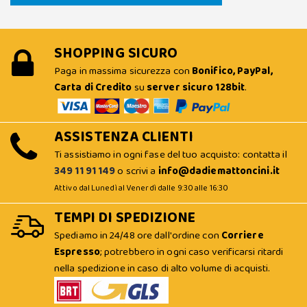
SHOPPING SICURO
Paga in massima sicurezza con
Bonifico, PayPal,
Carta di Credito
su
server sicuro 128bit
.
ASSISTENZA CLIENTI
Ti assistiamo in ogni fase del tuo acquisto: contatta il
349 11 91 149
o scrivi a
info@dadiemattoncini.it
Attivo dal Lunedì al Venerdì dalle 9:30 alle 16:30
TEMPI DI SPEDIZIONE
Spediamo in 24/48 ore dall'ordine con
Corriere
Espresso
; potrebbero in ogni caso verificarsi ritardi
nella spedizione in caso di alto volume di acquisti.