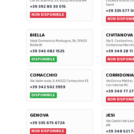
Corso Stamira, 55, 60122 Ancona AN
Località Grand Ch
Saint
+39 392 80 30 015
+39 335 577 
NON DISPONIBILE
NON DISPONIB
BIELLA
CIVITANOVA
Viale Domenico Modugno, 3b, 13900
Via S. Costantino,
Biella BI
Civitanova March
+39 345 082 1525
+39 349 28 11
DISPONIBILE
NON DISPONIB
COMACCHIO
CORRIDONIA
Via Valle Isola, 9, 44022 Comacchio FE
Via Enrico Mattei,
Corridonia MC
+39 342 502 3959
+39 340 77 27
DISPONIBILE
NON DISPONIB
GENOVA
JESI
Via Caduti del Lav
+39 335 675 6726
AN
NON DISPONIBILE
+39 348 521 