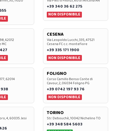
emin, 30, 11020
Via Pietro Filonzi, 60131 Ancona AN
+39 340 36 62 275
0655
NON DISPONIBILE
ILE
CESENA
 98, 62012
Via Leopoldo Lucchi, 335, 47521
e MC
Cesena FC c.c. montefiore
 427
+39 335 171 1900
ILE
NON DISPONIBILE
FOLIGNO
 177, 62014
Corso Camillo Benso Conte di
Cavour, 2, 06034 Foligno PG
 938
+39 0742 197 93 76
ILE
NON DISPONIBILE
TORINO
oro, 4, 60035 Jesi
Str. Debouchè, 10042 Nichelino TO
+39 348 584 5603
7426