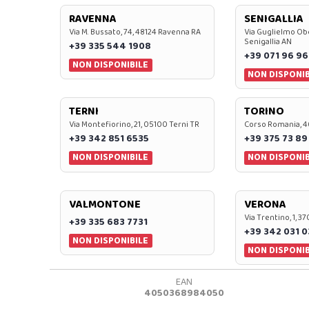
RAVENNA
SENIGALLIA
Via M. Bussato, 74, 48124 Ravenna RA
Via Guglielmo Obe
Senigallia AN
+39 335 544 1908
+39 071 96 96
NON DISPONIBILE
NON DISPONIB
TERNI
TORINO
Via Montefiorino, 21, 05100 Terni TR
Corso Romania, 4
+39 342 851 6535
+39 375 73 89
NON DISPONIBILE
NON DISPONIB
VALMONTONE
VERONA
Via Trentino, 1, 
+39 335 683 7731
+39 342 031 
NON DISPONIBILE
NON DISPONIB
EAN
4050368984050