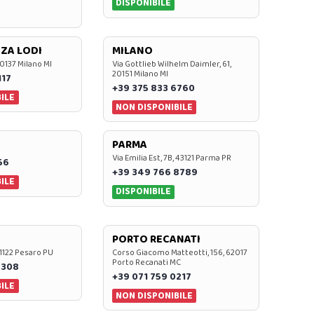
DISPONIBILE
ZA LODI
MILANO
20137 Milano MI
Via Gottlieb Wilhelm Daimler, 61,
20151 Milano MI
117
+39 375 833 6760
ILE
NON DISPONIBILE
PARMA
Via Emilia Est, 7B, 43121 Parma PR
56
+39 349 766 8789
ILE
DISPONIBILE
PORTO RECANATI
 61122 Pesaro PU
Corso Giacomo Matteotti, 156, 62017
Porto Recanati MC
7308
+39 071 759 0217
ILE
NON DISPONIBILE