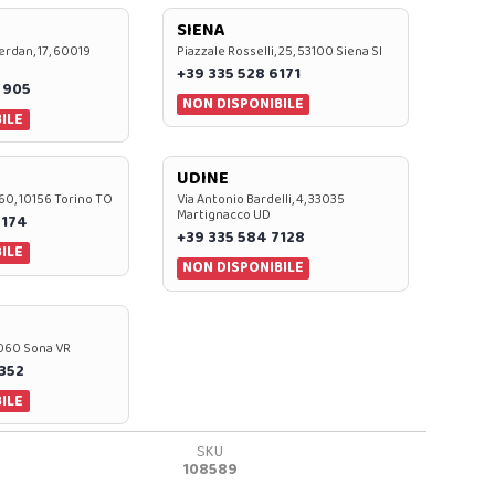
SIENA
rdan, 17, 60019
Piazzale Rosselli, 25, 53100 Siena SI
+39 335 528 6171
 905
NON DISPONIBILE
ILE
UDINE
60, 10156 Torino TO
Via Antonio Bardelli, 4, 33035
Martignacco UD
 174
+39 335 584 7128
ILE
NON DISPONIBILE
37060 Sona VR
0352
ILE
SKU
108589