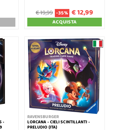
€ 12,99
€ 19,99
-35%
ACQUISTA
RAVENSBURGER
 -
LORCANA - CIELI SCINTILLANTI -
9
PRELUDIO (ITA)