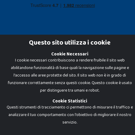
Questo sito utilizza i cookie
Cookie Necessari
Dadi e Mattoncini è un brand di Giocabene Srl. Ogni riproduzione o utilizzo non
I cookie necessari contribuiscono a rendere fruibile il sito web
espressamente autorizzato è severamente vietato. Tutti i loghi, marchi,
brand elencati nel presente shop sono di proprietà dei rispettivi titolari.
abilitandone funzionalità di base quali la navigazione sulle pagine e
I prezzi e le promozioni pubblicate potrebbero differire da quanto esposto in
negozio.
l'accesso alle aree protette del sito. Il sito web non è in grado di
Giocabene Srl - via della Posta 8, 20123 Milano (MI)
funzionare correttamente senza questi cookie. Questo cookie è usato
P.IVA 02608090425 - REA AN201199 - C.S. 10.000 i.v.
per distinguere tra umani e robot.
Cookie Statistici
Questi strumenti di tracciamento ci permettono di misurare il traffico e
analizzare il tuo comportamento con l'obiettivo di migliorare il nostro
servizio.