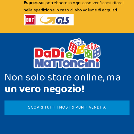
Espresso
; potrebbero in ogni caso verificarsi ritardi
nella spedizione in caso di alto volume di acquisti.
Non solo store online, ma
un vero negozio!
SCOPRI TUTTI I NOSTRI PUNTI VENDITA