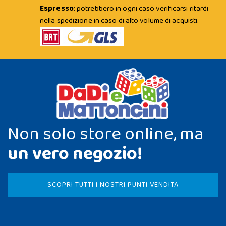
Espresso
; potrebbero in ogni caso verificarsi ritardi
nella spedizione in caso di alto volume di acquisti.
Non solo store online, ma
un vero negozio!
SCOPRI TUTTI I NOSTRI PUNTI VENDITA