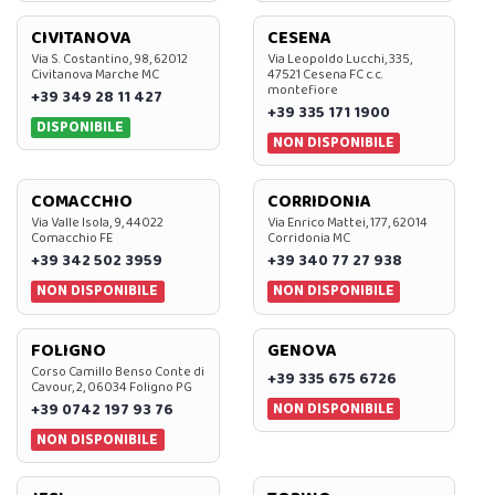
CIVITANOVA
CESENA
Via S. Costantino, 98, 62012
Via Leopoldo Lucchi, 335,
Civitanova Marche MC
47521 Cesena FC c.c.
montefiore
+39 349 28 11 427
+39 335 171 1900
DISPONIBILE
NON DISPONIBILE
COMACCHIO
CORRIDONIA
Via Valle Isola, 9, 44022
Via Enrico Mattei, 177, 62014
Comacchio FE
Corridonia MC
+39 342 502 3959
+39 340 77 27 938
NON DISPONIBILE
NON DISPONIBILE
FOLIGNO
GENOVA
Corso Camillo Benso Conte di
+39 335 675 6726
Cavour, 2, 06034 Foligno PG
NON DISPONIBILE
+39 0742 197 93 76
NON DISPONIBILE