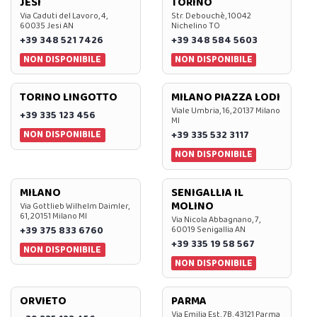
JESI
TORINO
Via Caduti del Lavoro, 4,
Str. Debouchè, 10042
60035 Jesi AN
Nichelino TO
+39 348 521 7426
+39 348 584 5603
NON DISPONIBILE
NON DISPONIBILE
TORINO LINGOTTO
MILANO PIAZZA LODI
Viale Umbria, 16, 20137 Milano
+39 335 123 456
MI
NON DISPONIBILE
+39 335 532 3117
NON DISPONIBILE
MILANO
SENIGALLIA IL
MOLINO
Via Gottlieb Wilhelm Daimler,
61, 20151 Milano MI
Via Nicola Abbagnano, 7,
+39 375 833 6760
60019 Senigallia AN
+39 335 19 58 567
NON DISPONIBILE
NON DISPONIBILE
ORVIETO
PARMA
Via Emilia Est, 7B, 43121 Parma