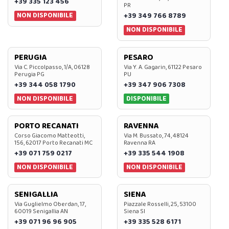
+39 335 123 456
PR
NON DISPONIBILE
+39 349 766 8789
NON DISPONIBILE
PERUGIA
PESARO
Via C. Piccolpasso, 1/A, 06128
Via Y. A. Gagarin, 61122 Pesaro
Perugia PG
PU
+39 344 058 1790
+39 347 906 7308
NON DISPONIBILE
DISPONIBILE
PORTO RECANATI
RAVENNA
Corso Giacomo Matteotti,
Via M. Bussato, 74, 48124
156, 62017 Porto Recanati MC
Ravenna RA
+39 071 759 0217
+39 335 544 1908
NON DISPONIBILE
NON DISPONIBILE
SENIGALLIA
SIENA
Via Guglielmo Oberdan, 17,
Piazzale Rosselli, 25, 53100
60019 Senigallia AN
Siena SI
+39 071 96 96 905
+39 335 528 6171