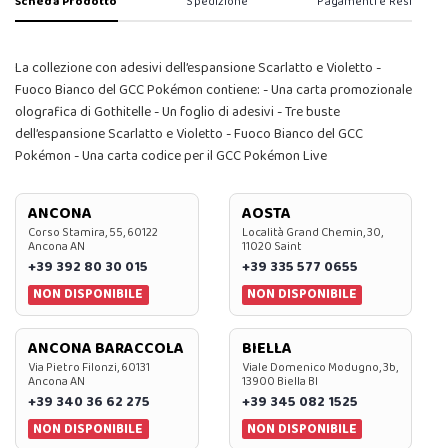
Scheda Prodotto
Spedizione
Pagamenti e Resi
La collezione con adesivi dell’espansione Scarlatto e Violetto -
Fuoco Bianco del GCC Pokémon contiene: - Una carta promozionale
olografica di Gothitelle - Un foglio di adesivi - Tre buste
dell’espansione Scarlatto e Violetto - Fuoco Bianco del GCC
Pokémon - Una carta codice per il GCC Pokémon Live
ANCONA
AOSTA
Corso Stamira, 55, 60122
Località Grand Chemin, 30,
Ancona AN
11020 Saint
+39 392 80 30 015
+39 335 577 0655
NON DISPONIBILE
NON DISPONIBILE
ANCONA BARACCOLA
BIELLA
Via Pietro Filonzi, 60131
Viale Domenico Modugno, 3b,
Ancona AN
13900 Biella BI
+39 340 36 62 275
+39 345 082 1525
NON DISPONIBILE
NON DISPONIBILE