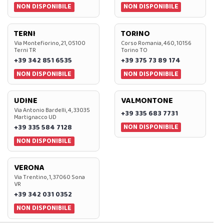
NON DISPONIBILE
NON DISPONIBILE
TERNI
TORINO
Via Montefiorino, 21, 05100
Corso Romania, 460, 10156
Terni TR
Torino TO
+39 342 851 6535
+39 375 73 89 174
NON DISPONIBILE
NON DISPONIBILE
UDINE
VALMONTONE
Via Antonio Bardelli, 4, 33035
+39 335 683 7731
Martignacco UD
NON DISPONIBILE
+39 335 584 7128
NON DISPONIBILE
VERONA
Via Trentino, 1, 37060 Sona
VR
+39 342 031 0352
NON DISPONIBILE