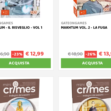
NGAMES
GATEONGAMES
M - IL RISVEGLIO - VOL 1
MAKHTUM VOL. 2 - LA FUGA
€ 12,99
€ 13
16,90
€ 18,90
-23%
-26%
ACQUISTA
ACQUISTA