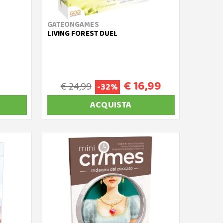
GATEONGAMES
LIVING FOREST DUEL
€ 16,99
€ 24,99
-32%
ACQUISTA