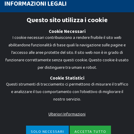
INFORMAZIONI LEGALI
Cookie Policy
Questo sito utilizza i cookie
Privacy Policy
Cookie Necessari
I cookie necessari contribuiscono a rendere fruibile il sito web
abilitandone funzionalità di base quali la navigazione sulle pagine e
l'accesso alle aree protette del sito. Il sito web non è in grado di
funzionare correttamente senza questi cookie. Questo cookie è usato
per distinguere tra umani e robot.
Cookie Statistici
Questi strumenti di tracciamento ci permettono di misurare il traffico
e analizzare il tuo comportamento con l'obiettivo di migliorare il
nostro servizio.
Dadi e Mattoncini è un brand di Giocabene Srl. Ogni riproduzione o utilizzo non
espressamente autorizzato è severamente vietato. Tutti i loghi, marchi,
brand elencati nel presente shop sono di proprietà dei rispettivi titolari.
I prezzi e le promozioni pubblicate potrebbero differire da quanto esposto in
Ulteriori Informazioni
negozio.
Giocabene Srl - via della Posta 8, 20123 Milano (MI)
P.IVA 02608090425 - REA AN201199 - C.S. 10.000 i.v.
SOLO NECESSARI
ACCETTA TUTTO