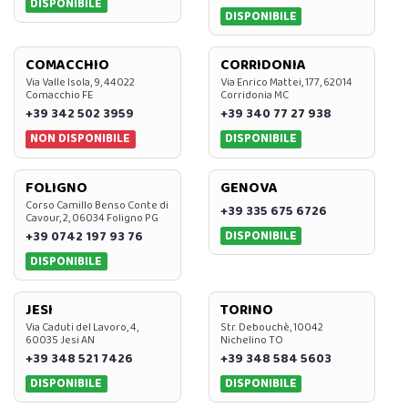
DISPONIBILE
DISPONIBILE
COMACCHIO
CORRIDONIA
Via Valle Isola, 9, 44022
Via Enrico Mattei, 177, 62014
Comacchio FE
Corridonia MC
+39 342 502 3959
+39 340 77 27 938
NON DISPONIBILE
DISPONIBILE
FOLIGNO
GENOVA
Corso Camillo Benso Conte di
+39 335 675 6726
Cavour, 2, 06034 Foligno PG
DISPONIBILE
+39 0742 197 93 76
DISPONIBILE
JESI
TORINO
Via Caduti del Lavoro, 4,
Str. Debouchè, 10042
60035 Jesi AN
Nichelino TO
+39 348 521 7426
+39 348 584 5603
DISPONIBILE
DISPONIBILE