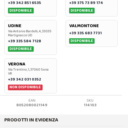
+39 342 851 6535
+39 375 73 89 174
DISPONIBILE
DISPONIBILE
UDINE
VALMONTONE
Via Antonio Bardelli, 4, 33035
+39 335 683 7731
Martignacco UD
DISPONIBILE
+39 335 584 7128
DISPONIBILE
VERONA
Via Trentino, 1, 37060 Sona
VR
+39 342 031 0352
NON DISPONIBILE
EAN
SKU
8052080021149
114103
PRODOTTI IN EVIDENZA