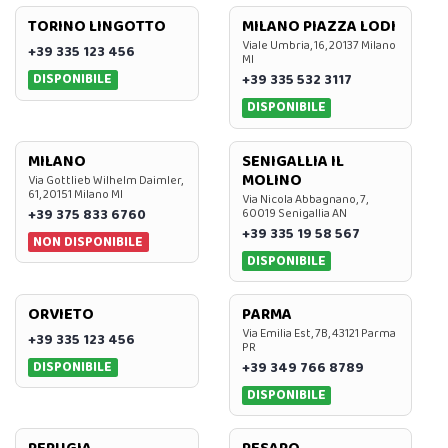
TORINO LINGOTTO
MILANO PIAZZA LODI
Viale Umbria, 16, 20137 Milano
+39 335 123 456
MI
DISPONIBILE
+39 335 532 3117
DISPONIBILE
MILANO
SENIGALLIA IL
MOLINO
Via Gottlieb Wilhelm Daimler,
61, 20151 Milano MI
Via Nicola Abbagnano, 7,
+39 375 833 6760
60019 Senigallia AN
+39 335 19 58 567
NON DISPONIBILE
DISPONIBILE
ORVIETO
PARMA
Via Emilia Est, 7B, 43121 Parma
+39 335 123 456
PR
DISPONIBILE
+39 349 766 8789
DISPONIBILE