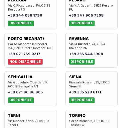
PERUGIA
PESARO
Via C. Piccolpasso, 1/A, 06128
Via Y. A. Gagarin, 61122 Pesaro
Perugia PG
PU
+39 344 058 1790
+39 347 906 7308
DISPONIBILE
DISPONIBILE
PORTO RECANATI
RAVENNA
Corso Giacomo Matteotti,
Via M. Bussato, 74, 48124
156, 62017 Porto Recanati MC
Ravenna RA
+39 071 759 0217
+39 335 544 1908
NON DISPONIBILE
DISPONIBILE
SENIGALLIA
SIENA
Via Guglielmo Oberdan, 17,
Piazzale Rosselli, 25, 53100
60019 Senigallia AN
Siena SI
+39 071 96 96 905
+39 335 528 6171
DISPONIBILE
DISPONIBILE
TERNI
TORINO
Via Montefiorino, 21, 05100
Corso Romania, 460, 10156
Terni TR
Torino TO