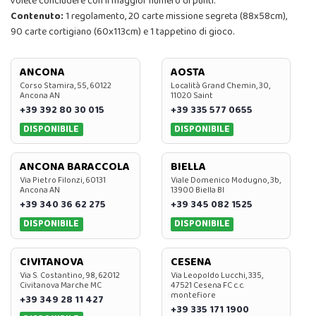
volete concludere con il maggior numero di punti.
Contenuto:
1 regolamento, 20 carte missione segreta (88x58cm),
90 carte cortigiano (60x113cm) e 1 tappetino di gioco.
ANCONA
AOSTA
Corso Stamira, 55, 60122
Località Grand Chemin, 30,
Ancona AN
11020 Saint
+39 392 80 30 015
+39 335 577 0655
DISPONIBILE
DISPONIBILE
ANCONA BARACCOLA
BIELLA
Via Pietro Filonzi, 60131
Viale Domenico Modugno, 3b,
Ancona AN
13900 Biella BI
+39 340 36 62 275
+39 345 082 1525
DISPONIBILE
DISPONIBILE
CIVITANOVA
CESENA
Via S. Costantino, 98, 62012
Via Leopoldo Lucchi, 335,
Civitanova Marche MC
47521 Cesena FC c.c.
montefiore
+39 349 28 11 427
+39 335 171 1900