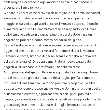
della Regina e cercano in ogni modo possibile di far cadere in
disgrazia le famiglie rivali.
Giocate le vostre carte al tavolo della regina e nei domini dei vostri
avversari. Non dovrete solo cercare di ottenere il punteggio
maggiore: da veri cospiratori di corte, il vostro scopo sarà quello
di mettere in difficoltà i vostri avversari assegnando loro figure
delle famiglie cadute in disgrazia. Inoltre, avrete delle missioni
segrete da portare a compimento nel corso del gioco.
Se studierete bene le vostre mosse, guadagnerete preziosi punti
aggiuntivi che potrebbero rivelarsi fondamentali per la vittoria!
Saranno le Carpe, simbolo di perseveranza e fedeltà, a prevalere
sulle altre famiglie? O le Lepri, amanti della riservatezza e dei
segreti, a influenzare in loro favore il banchetto reale?
Svolgimento del gioco:
Ricevete e giocate 3 carte a ogni turno.
Una di esse sarà giocata al tavolo della Regina per far cambiare
l’influenza di una famiglia… in modo positivo o negativo. Le altre
due carte vengono giocate una nel vostro dominio e l'altra in quello
di un vostro avversario, e potranno valere dei punti positivi o
negativi, a seconda dello status della rispettiva famiglia alla fine del
gioco. Scegliete dove posizionare al meglio le vostre 3 carte se