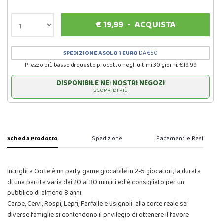
€
19,99
-
ACQUISTA
SPEDIZIONE A SOLO 1 EURO
DA €50
Prezzo più basso di questo prodotto negli ultimi 30 giorni: € 19.99
DISPONIBILE NEI NOSTRI NEGOZI
SCOPRI DI PIÙ
Scheda Prodotto
Spedizione
Pagamenti e Resi
Intrighi a Corte è un party game giocabile in 2-5 giocatori, la durata
di una partita varia dai 20 ai 30 minuti ed è consigliato per un
pubblico di almeno 8 anni.
Carpe, Cervi, Rospi, Lepri, Farfalle e Usignoli: alla corte reale sei
diverse famiglie si contendono il privilegio di ottenere il favore