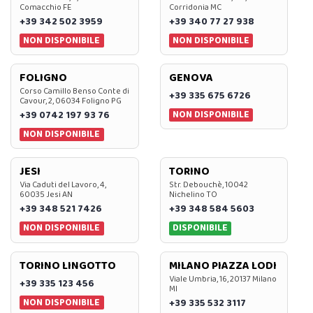
Comacchio FE
Corridonia MC
+39 342 502 3959
+39 340 77 27 938
NON DISPONIBILE
NON DISPONIBILE
FOLIGNO
GENOVA
Corso Camillo Benso Conte di
+39 335 675 6726
Cavour, 2, 06034 Foligno PG
NON DISPONIBILE
+39 0742 197 93 76
NON DISPONIBILE
JESI
TORINO
Via Caduti del Lavoro, 4,
Str. Debouchè, 10042
60035 Jesi AN
Nichelino TO
+39 348 521 7426
+39 348 584 5603
NON DISPONIBILE
DISPONIBILE
TORINO LINGOTTO
MILANO PIAZZA LODI
Viale Umbria, 16, 20137 Milano
+39 335 123 456
MI
NON DISPONIBILE
+39 335 532 3117