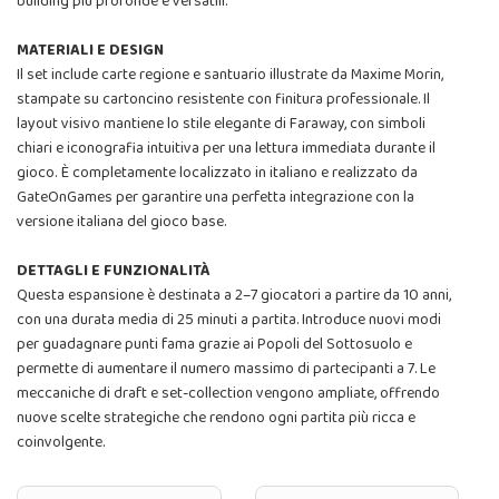
building più profonde e versatili.
MATERIALI E DESIGN
Il set include carte regione e santuario illustrate da Maxime Morin,
stampate su cartoncino resistente con finitura professionale. Il
layout visivo mantiene lo stile elegante di Faraway, con simboli
chiari e iconografia intuitiva per una lettura immediata durante il
gioco. È completamente localizzato in italiano e realizzato da
GateOnGames per garantire una perfetta integrazione con la
versione italiana del gioco base.
DETTAGLI E FUNZIONALITÀ
Questa espansione è destinata a 2–7 giocatori a partire da 10 anni,
con una durata media di 25 minuti a partita. Introduce nuovi modi
per guadagnare punti fama grazie ai Popoli del Sottosuolo e
permette di aumentare il numero massimo di partecipanti a 7. Le
meccaniche di draft e set-collection vengono ampliate, offrendo
nuove scelte strategiche che rendono ogni partita più ricca e
coinvolgente.