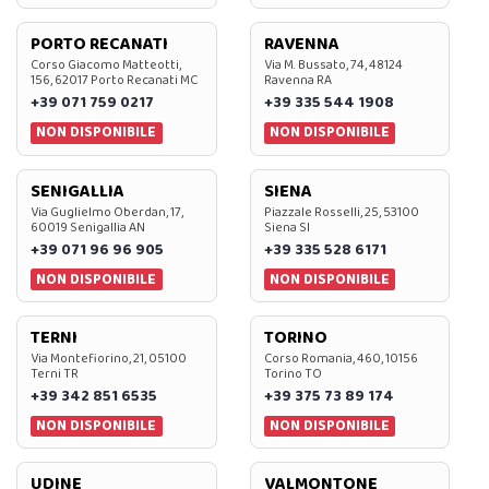
PORTO RECANATI
RAVENNA
Corso Giacomo Matteotti,
Via M. Bussato, 74, 48124
156, 62017 Porto Recanati MC
Ravenna RA
+39 071 759 0217
+39 335 544 1908
NON DISPONIBILE
NON DISPONIBILE
SENIGALLIA
SIENA
Via Guglielmo Oberdan, 17,
Piazzale Rosselli, 25, 53100
60019 Senigallia AN
Siena SI
+39 071 96 96 905
+39 335 528 6171
NON DISPONIBILE
NON DISPONIBILE
TERNI
TORINO
Via Montefiorino, 21, 05100
Corso Romania, 460, 10156
Terni TR
Torino TO
+39 342 851 6535
+39 375 73 89 174
NON DISPONIBILE
NON DISPONIBILE
UDINE
VALMONTONE