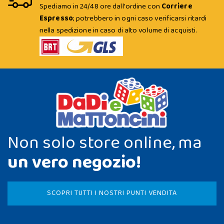
Spediamo in 24/48 ore dall'ordine con
Corriere
Espresso
; potrebbero in ogni caso verificarsi ritardi
nella spedizione in caso di alto volume di acquisti.
Non solo store online, ma
un vero negozio!
SCOPRI TUTTI I NOSTRI PUNTI VENDITA