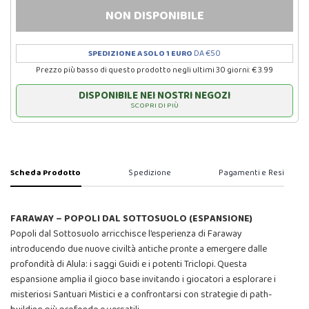
NON DISPONIBILE
SPEDIZIONE A SOLO 1 EURO
DA €50
Prezzo più basso di questo prodotto negli ultimi 30 giorni: € 3.99
DISPONIBILE NEI NOSTRI NEGOZI
SCOPRI DI PIÙ
Scheda Prodotto
Spedizione
Pagamenti e Resi
FARAWAY – POPOLI DAL SOTTOSUOLO (ESPANSIONE)
Popoli dal Sottosuolo arricchisce l’esperienza di Faraway
introducendo due nuove civiltà antiche pronte a emergere dalle
profondità di Alula: i saggi Guidi e i potenti Triclopi. Questa
espansione amplia il gioco base invitando i giocatori a esplorare i
misteriosi Santuari Mistici e a confrontarsi con strategie di path-