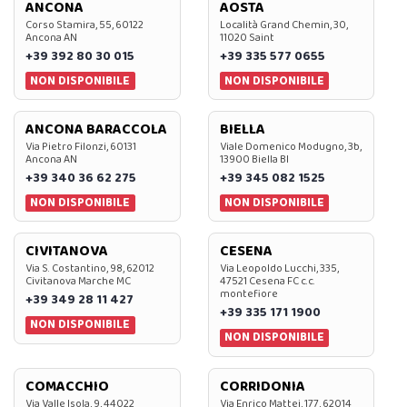
ANCONA
AOSTA
Corso Stamira, 55, 60122
Località Grand Chemin, 30,
Ancona AN
11020 Saint
+39 392 80 30 015
+39 335 577 0655
NON DISPONIBILE
NON DISPONIBILE
ANCONA BARACCOLA
BIELLA
Via Pietro Filonzi, 60131
Viale Domenico Modugno, 3b,
Ancona AN
13900 Biella BI
+39 340 36 62 275
+39 345 082 1525
NON DISPONIBILE
NON DISPONIBILE
CIVITANOVA
CESENA
Via S. Costantino, 98, 62012
Via Leopoldo Lucchi, 335,
Civitanova Marche MC
47521 Cesena FC c.c.
montefiore
+39 349 28 11 427
+39 335 171 1900
NON DISPONIBILE
NON DISPONIBILE
COMACCHIO
CORRIDONIA
Via Valle Isola, 9, 44022
Via Enrico Mattei, 177, 62014