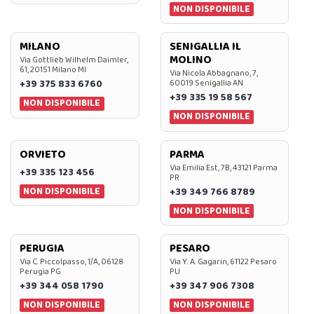
NON DISPONIBILE
MILANO
SENIGALLIA IL
MOLINO
Via Gottlieb Wilhelm Daimler,
61, 20151 Milano MI
Via Nicola Abbagnano, 7,
+39 375 833 6760
60019 Senigallia AN
+39 335 19 58 567
NON DISPONIBILE
NON DISPONIBILE
ORVIETO
PARMA
Via Emilia Est, 7B, 43121 Parma
+39 335 123 456
PR
NON DISPONIBILE
+39 349 766 8789
NON DISPONIBILE
PERUGIA
PESARO
Via C. Piccolpasso, 1/A, 06128
Via Y. A. Gagarin, 61122 Pesaro
Perugia PG
PU
+39 344 058 1790
+39 347 906 7308
NON DISPONIBILE
NON DISPONIBILE