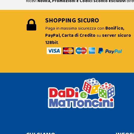
Ricevi
Novità, Promozioni e Codici Sconto esclusivi
dire
SHOPPING SICURO
Paga in massima sicurezza con
Bonifico,
PayPal, Carta di Credito
su
server sicuro
128bit
.