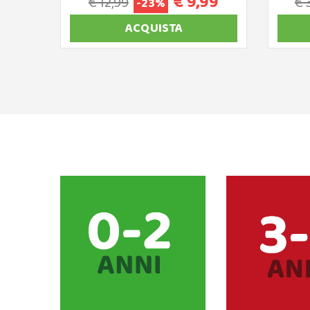
€ 9,99
€ 12,99
€ 
-23%
ACQUISTA