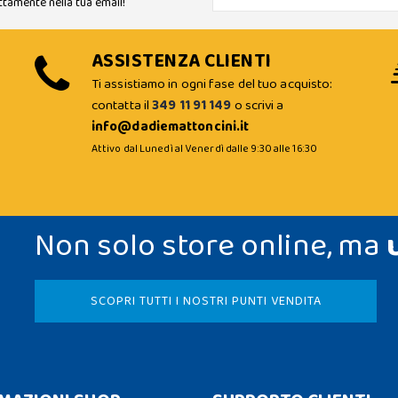
ttamente nella tua email!
ASSISTENZA CLIENTI
Ti assistiamo in ogni fase del tuo acquisto:
contatta il
349 11 91 149
o scrivi a
info@dadiemattoncini.it
Attivo dal Lunedì al Venerdì dalle 9:30 alle 16:30
Non solo store online, ma
SCOPRI TUTTI I NOSTRI PUNTI VENDITA