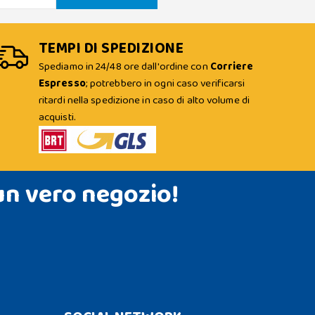
TEMPI DI SPEDIZIONE
Spediamo in 24/48 ore dall'ordine con
Corriere
Espresso
; potrebbero in ogni caso verificarsi
ritardi nella spedizione in caso di alto volume di
acquisti.
un vero negozio!