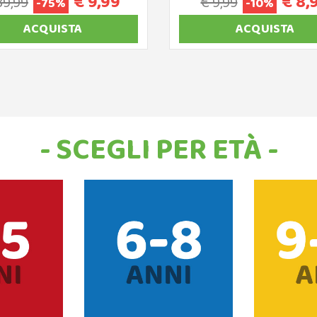
€ 9,99
€ 8,
39,99
€ 9,99
-75%
-10%
ACQUISTA
ACQUISTA
- SCEGLI PER ETÀ -