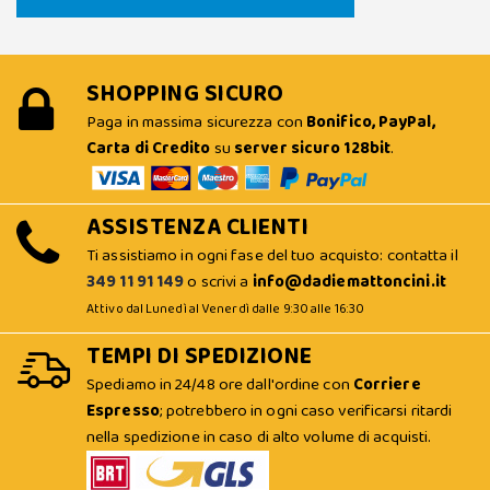
SHOPPING SICURO
Paga in massima sicurezza con
Bonifico, PayPal,
Carta di Credito
su
server sicuro 128bit
.
ASSISTENZA CLIENTI
Ti assistiamo in ogni fase del tuo acquisto: contatta il
349 11 91 149
o scrivi a
info@dadiemattoncini.it
Attivo dal Lunedì al Venerdì dalle 9:30 alle 16:30
TEMPI DI SPEDIZIONE
Spediamo in 24/48 ore dall'ordine con
Corriere
Espresso
; potrebbero in ogni caso verificarsi ritardi
nella spedizione in caso di alto volume di acquisti.