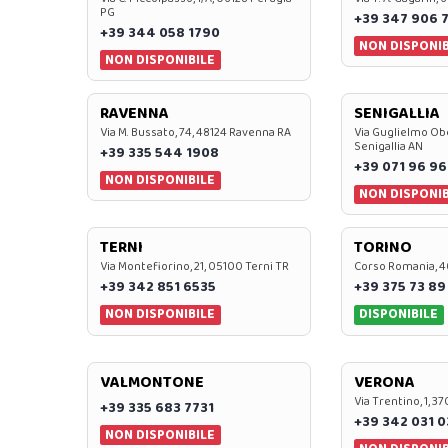
PG
+39 347 906 
+39 344 058 1790
NON DISPONIB
NON DISPONIBILE
RAVENNA
SENIGALLIA
Via M. Bussato, 74, 48124 Ravenna RA
Via Guglielmo Obe
Senigallia AN
+39 335 544 1908
+39 071 96 96
NON DISPONIBILE
NON DISPONIB
TERNI
TORINO
Via Montefiorino, 21, 05100 Terni TR
Corso Romania, 4
+39 342 851 6535
+39 375 73 89
NON DISPONIBILE
DISPONIBILE
VALMONTONE
VERONA
Via Trentino, 1, 
+39 335 683 7731
+39 342 031 
NON DISPONIBILE