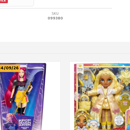
ILE
SKU
099380
14/09/26