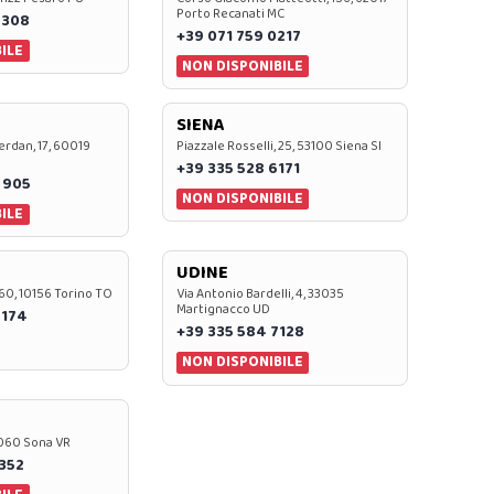
Porto Recanati MC
7308
+39 071 759 0217
ILE
NON DISPONIBILE
SIENA
rdan, 17, 60019
Piazzale Rosselli, 25, 53100 Siena SI
+39 335 528 6171
 905
NON DISPONIBILE
ILE
UDINE
60, 10156 Torino TO
Via Antonio Bardelli, 4, 33035
Martignacco UD
 174
+39 335 584 7128
NON DISPONIBILE
37060 Sona VR
0352