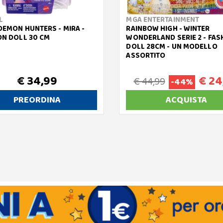
L
MGA ENTERTAINMENT
DEMON HUNTERS - MIRA -
RAINBOW HIGH - WINTER
ON DOLL 30 CM
WONDERLAND SERIE 2 - FAS
DOLL 28CM - UN MODELLO
ASSORTITO
€ 34,99
€ 24
€ 44,99
-44%
PREORDINA
ACQUISTA