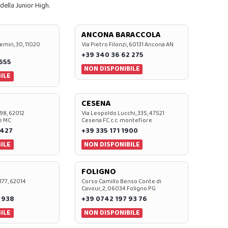
della Junior High.
ANCONA BARACCOLA
emin, 30, 11020
Via Pietro Filonzi, 60131 Ancona AN
+39 340 36 62 275
0655
NON DISPONIBILE
ILE
CESENA
 98, 62012
Via Leopoldo Lucchi, 335, 47521
e MC
Cesena FC c.c. montefiore
 427
+39 335 171 1900
ILE
NON DISPONIBILE
FOLIGNO
 177, 62014
Corso Camillo Benso Conte di
Cavour, 2, 06034 Foligno PG
 938
+39 0742 197 93 76
ILE
NON DISPONIBILE