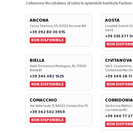
Colleziona l'Arcobaleno di tutte le splendide bambole fashion 
ANCONA
AOSTA
Corso Stamira, 55, 60122 Ancona AN
Località Grand Ch
Saint
+39 392 80 30 015
+39 335 577 
NON DISPONIBILE
NON DISPONIB
BIELLA
CIVITANOVA
Viale Domenico Modugno, 3b, 13900
Via S. Costantino,
Biella BI
Civitanova March
+39 345 082 1525
+39 349 28 11
NON DISPONIBILE
NON DISPONIB
COMACCHIO
CORRIDONIA
Via Valle Isola, 9, 44022 Comacchio FE
Via Enrico Mattei,
Corridonia MC
+39 342 502 3959
+39 340 77 27
NON DISPONIBILE
NON DISPONIB