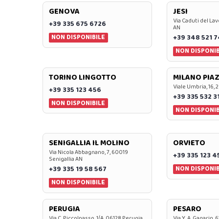
GENOVA
JESI
Via Caduti del Lav
+39 335 675 6726
AN
NON DISPONIBILE
+39 348 521 
NON DISPONIB
TORINO LINGOTTO
MILANO PIAZ
Viale Umbria, 16, 
+39 335 123 456
+39 335 532 3
NON DISPONIBILE
NON DISPONIB
SENIGALLIA IL MOLINO
ORVIETO
Via Nicola Abbagnano, 7, 60019
+39 335 123 4
Senigallia AN
NON DISPONIB
+39 335 19 58 567
NON DISPONIBILE
PERUGIA
PESARO
Via C. Piccolpasso, 1/A, 06128 Perugia
Via Y. A. Gagarin,