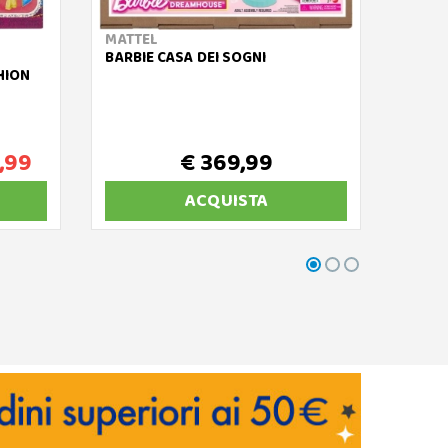
MATTEL
MATT
BARBIE CASA DEI SOGNI
KPOP 
HION
FASHI
,99
€ 369,99
ACQUISTA