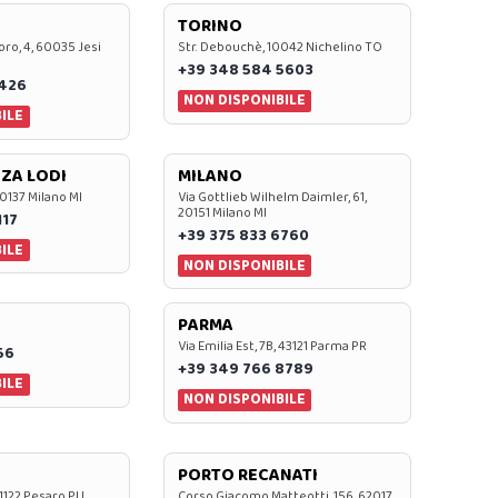
TORINO
oro, 4, 60035 Jesi
Str. Debouchè, 10042 Nichelino TO
+39 348 584 5603
7426
NON DISPONIBILE
ILE
ZA LODI
MILANO
20137 Milano MI
Via Gottlieb Wilhelm Daimler, 61,
20151 Milano MI
117
+39 375 833 6760
ILE
NON DISPONIBILE
PARMA
Via Emilia Est, 7B, 43121 Parma PR
56
+39 349 766 8789
ILE
NON DISPONIBILE
PORTO RECANATI
 61122 Pesaro PU
Corso Giacomo Matteotti, 156, 62017