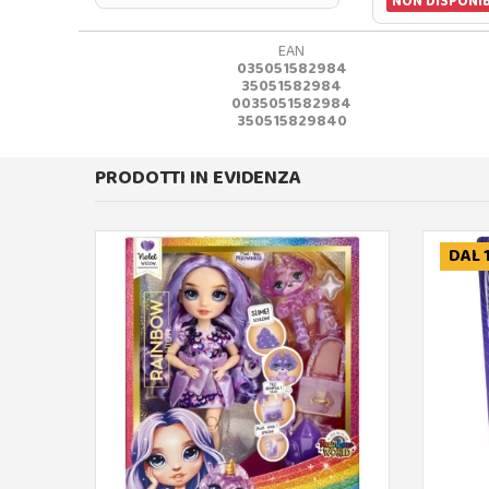
NON DISPONIB
EAN
035051582984
35051582984
0035051582984
350515829840
PRODOTTI IN EVIDENZA
DAL 