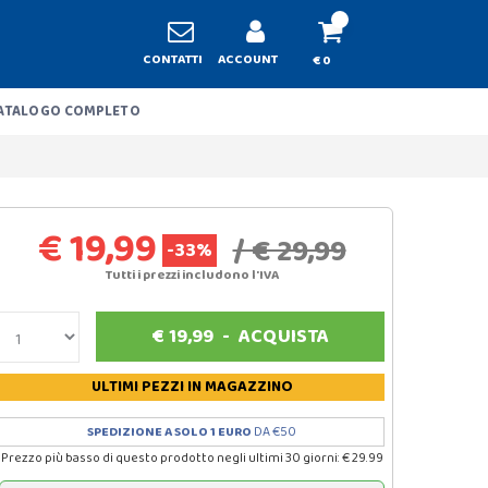
CONTATTI
ACCOUNT
€ 0
ATALOGO COMPLETO
€ 19,99
/ € 29,99
-33%
Tutti i prezzi includono l'IVA
€
19,99
-
ACQUISTA
ULTIMI PEZZI
IN MAGAZZINO
SPEDIZIONE A SOLO 1 EURO
DA €50
Prezzo più basso di questo prodotto negli ultimi 30 giorni: € 29.99