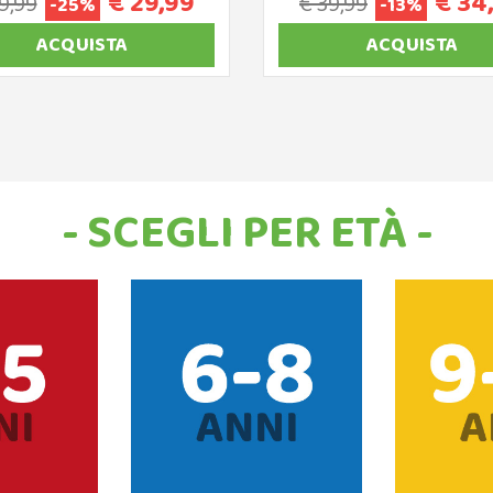
€ 29,99
€ 34
9,99
€ 39,99
-25%
-13%
ACQUISTA
ACQUISTA
- SCEGLI PER ETÀ -