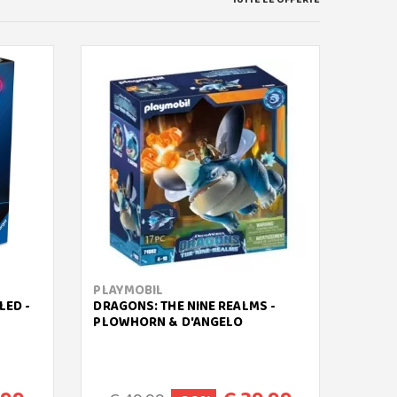
PLAYMOBIL
RAVE
LED -
DRAGONS: THE NINE REALMS -
PORTA
PLOWHORN & D'ANGELO
PUZZL