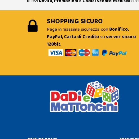
Ricevi
Novità, Promozioni e Codici Sconto esclusivi
dire
SHOPPING SICURO
Paga in massima sicurezza con
Bonifico,
PayPal, Carta di Credito
su
server sicuro
128bit
.