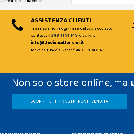
ttamente nella tua email!
ASSISTENZA CLIENTI
Ti assistiamo in ogni fase del tuo acquisto:
contatta il
349 11 91 149
o scrivi a
info@dadiemattoncini.it
Attivo dal Lunedì al Venerdì dalle 9:30 alle 16:30
Non solo store online, ma
SCOPRI TUTTI I NOSTRI PUNTI VENDITA