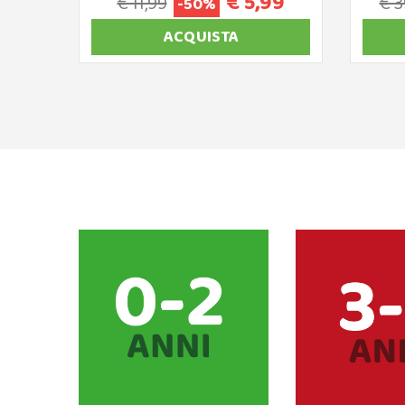
€ 5,99
€ 11,99
€ 3
-50%
ACQUISTA