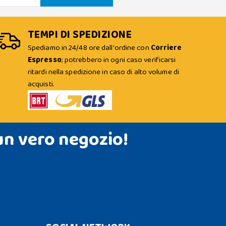
TEMPI DI SPEDIZIONE
Spediamo in 24/48 ore dall'ordine con
Corriere
Espresso
; potrebbero in ogni caso verificarsi
ritardi nella spedizione in caso di alto volume di
acquisti.
un vero negozio!