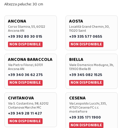
Altezza peluche: 30 cm
ANCONA
AOSTA
Corso Stamira, 55, 60122
Località Grand Chemin, 30,
Ancona AN
11020 Saint
+39 392 80 30 015
+39 335 577 0655
NON DISPONIBILE
NON DISPONIBILE
ANCONA BARACCOLA
BIELLA
Via Pietro Filonzi, 60131
Viale Domenico Modugno, 3b,
Ancona AN
13900 Biella BI
+39 340 36 62 275
+39 345 082 1525
NON DISPONIBILE
NON DISPONIBILE
CIVITANOVA
CESENA
Via S. Costantino, 98, 62012
Via Leopoldo Lucchi, 335,
Civitanova Marche MC
47521 Cesena FC c.c.
montefiore
+39 349 28 11 427
+39 335 171 1900
NON DISPONIBILE
NON DISPONIBILE