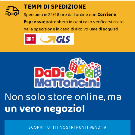
TEMPI DI SPEDIZIONE
Spediamo in 24/48 ore dall'ordine con
Corriere
Espresso
; potrebbero in ogni caso verificarsi ritardi
nella spedizione in caso di alto volume di acquisti.
Non solo store online, ma
un vero negozio!
SCOPRI TUTTI I NOSTRI PUNTI VENDITA