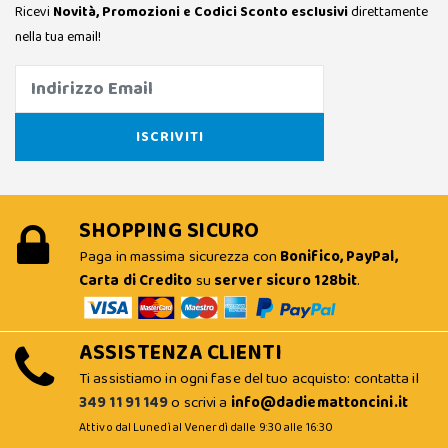
Ricevi
Novità, Promozioni e Codici Sconto esclusivi
direttamente
nella tua email!
SHOPPING SICURO
Paga in massima sicurezza con
Bonifico, PayPal,
Carta di Credito
su
server sicuro 128bit
.
ASSISTENZA CLIENTI
Ti assistiamo in ogni fase del tuo acquisto: contatta il
349 11 91 149
o scrivi a
info@dadiemattoncini.it
Attivo dal Lunedì al Venerdì dalle 9:30 alle 16:30