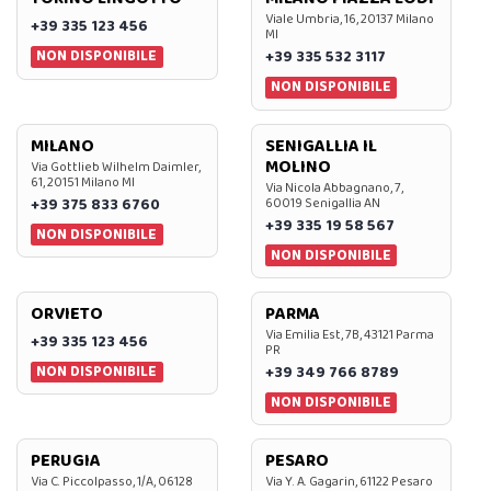
Viale Umbria, 16, 20137 Milano
+39 335 123 456
MI
NON DISPONIBILE
+39 335 532 3117
NON DISPONIBILE
MILANO
SENIGALLIA IL
MOLINO
Via Gottlieb Wilhelm Daimler,
61, 20151 Milano MI
Via Nicola Abbagnano, 7,
+39 375 833 6760
60019 Senigallia AN
+39 335 19 58 567
NON DISPONIBILE
NON DISPONIBILE
ORVIETO
PARMA
Via Emilia Est, 7B, 43121 Parma
+39 335 123 456
PR
NON DISPONIBILE
+39 349 766 8789
NON DISPONIBILE
PERUGIA
PESARO
Via C. Piccolpasso, 1/A, 06128
Via Y. A. Gagarin, 61122 Pesaro