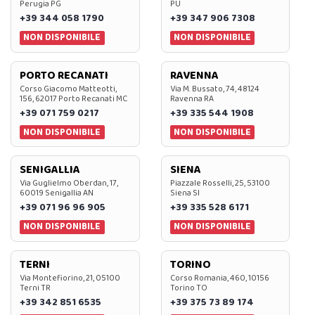
Perugia PG
PU
+39 344 058 1790
+39 347 906 7308
NON DISPONIBILE
NON DISPONIBILE
PORTO RECANATI
RAVENNA
Corso Giacomo Matteotti,
Via M. Bussato, 74, 48124
156, 62017 Porto Recanati MC
Ravenna RA
+39 071 759 0217
+39 335 544 1908
NON DISPONIBILE
NON DISPONIBILE
SENIGALLIA
SIENA
Via Guglielmo Oberdan, 17,
Piazzale Rosselli, 25, 53100
60019 Senigallia AN
Siena SI
+39 071 96 96 905
+39 335 528 6171
NON DISPONIBILE
NON DISPONIBILE
TERNI
TORINO
Via Montefiorino, 21, 05100
Corso Romania, 460, 10156
Terni TR
Torino TO
+39 342 851 6535
+39 375 73 89 174