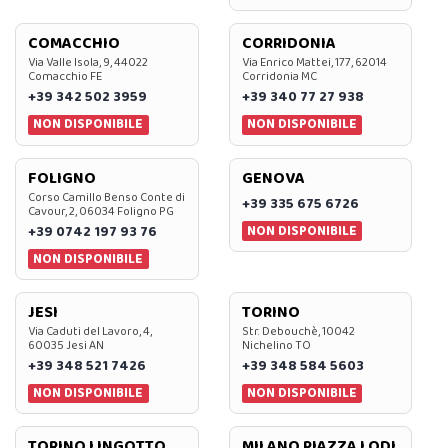
COMACCHIO
CORRIDONIA
Via Valle Isola, 9, 44022
Via Enrico Mattei, 177, 62014
Comacchio FE
Corridonia MC
+39 342 502 3959
+39 340 77 27 938
NON DISPONIBILE
NON DISPONIBILE
FOLIGNO
GENOVA
Corso Camillo Benso Conte di
+39 335 675 6726
Cavour, 2, 06034 Foligno PG
NON DISPONIBILE
+39 0742 197 93 76
NON DISPONIBILE
JESI
TORINO
Via Caduti del Lavoro, 4,
Str. Debouchè, 10042
60035 Jesi AN
Nichelino TO
+39 348 521 7426
+39 348 584 5603
NON DISPONIBILE
NON DISPONIBILE
TORINO LINGOTTO
MILANO PIAZZA LODI