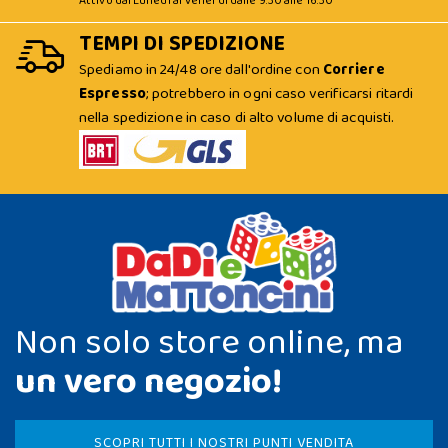
Attivo dal Lunedì al Venerdì dalle 9:30 alle 16:30
TEMPI DI SPEDIZIONE
Spediamo in 24/48 ore dall'ordine con
Corriere
Espresso
; potrebbero in ogni caso verificarsi ritardi
nella spedizione in caso di alto volume di acquisti.
Non solo store online, ma
un vero negozio!
SCOPRI TUTTI I NOSTRI PUNTI VENDITA