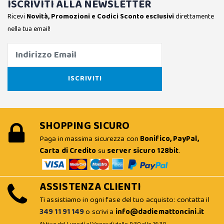
ISCRIVITI ALLA NEWSLETTER
Ricevi
Novità, Promozioni e Codici Sconto esclusivi
direttamente
nella tua email!
SHOPPING SICURO
Paga in massima sicurezza con
Bonifico, PayPal,
Carta di Credito
su
server sicuro 128bit
.
ASSISTENZA CLIENTI
Ti assistiamo in ogni fase del tuo acquisto: contatta il
349 11 91 149
o scrivi a
info@dadiemattoncini.it