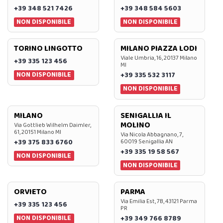
+39 348 521 7426
+39 348 584 5603
NON DISPONIBILE
NON DISPONIBILE
TORINO LINGOTTO
MILANO PIAZZA LODI
Viale Umbria, 16, 20137 Milano
+39 335 123 456
MI
NON DISPONIBILE
+39 335 532 3117
NON DISPONIBILE
MILANO
SENIGALLIA IL
MOLINO
Via Gottlieb Wilhelm Daimler,
61, 20151 Milano MI
Via Nicola Abbagnano, 7,
+39 375 833 6760
60019 Senigallia AN
+39 335 19 58 567
NON DISPONIBILE
NON DISPONIBILE
ORVIETO
PARMA
Via Emilia Est, 7B, 43121 Parma
+39 335 123 456
PR
NON DISPONIBILE
+39 349 766 8789