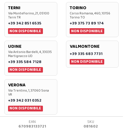
TERNI
TORINO
Via Montefiorino, 21, 05100
Corso Romania, 460, 10156
Terni TR
Torino TO
+39 342 851 6535
+39 375 73 89 174
NON DISPONIBILE
NON DISPONIBILE
UDINE
VALMONTONE
Via Antonio Bardelli, 4, 33035
+39 335 683 7731
Martignacco UD
NON DISPONIBILE
+39 335 584 7128
NON DISPONIBILE
VERONA
Via Trentino, 1, 37060 Sona
VR
+39 342 031 0352
NON DISPONIBILE
EAN
SKU
670983133721
081602