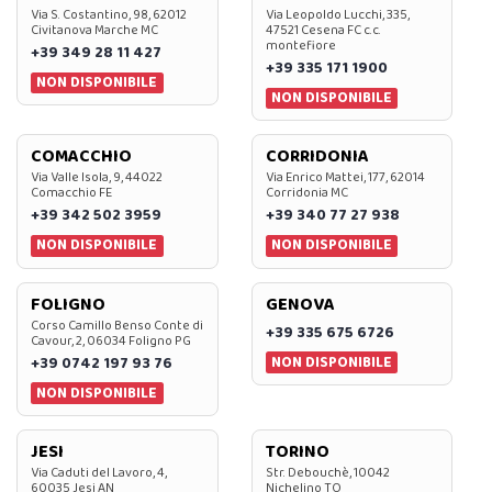
Via S. Costantino, 98, 62012
Via Leopoldo Lucchi, 335,
Civitanova Marche MC
47521 Cesena FC c.c.
montefiore
+39 349 28 11 427
+39 335 171 1900
NON DISPONIBILE
NON DISPONIBILE
COMACCHIO
CORRIDONIA
Via Valle Isola, 9, 44022
Via Enrico Mattei, 177, 62014
Comacchio FE
Corridonia MC
+39 342 502 3959
+39 340 77 27 938
NON DISPONIBILE
NON DISPONIBILE
FOLIGNO
GENOVA
Corso Camillo Benso Conte di
+39 335 675 6726
Cavour, 2, 06034 Foligno PG
NON DISPONIBILE
+39 0742 197 93 76
NON DISPONIBILE
JESI
TORINO
Via Caduti del Lavoro, 4,
Str. Debouchè, 10042
60035 Jesi AN
Nichelino TO