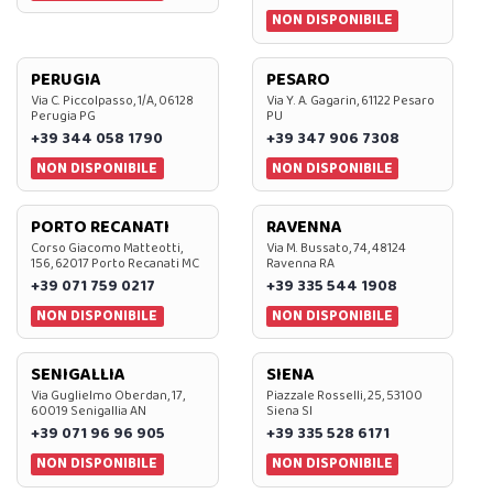
NON DISPONIBILE
PERUGIA
PESARO
Via C. Piccolpasso, 1/A, 06128
Via Y. A. Gagarin, 61122 Pesaro
Perugia PG
PU
+39 344 058 1790
+39 347 906 7308
NON DISPONIBILE
NON DISPONIBILE
PORTO RECANATI
RAVENNA
Corso Giacomo Matteotti,
Via M. Bussato, 74, 48124
156, 62017 Porto Recanati MC
Ravenna RA
+39 071 759 0217
+39 335 544 1908
NON DISPONIBILE
NON DISPONIBILE
SENIGALLIA
SIENA
Via Guglielmo Oberdan, 17,
Piazzale Rosselli, 25, 53100
60019 Senigallia AN
Siena SI
+39 071 96 96 905
+39 335 528 6171
NON DISPONIBILE
NON DISPONIBILE