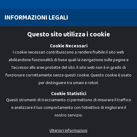
INFORMAZIONI LEGALI
Cookie Policy
Questo sito utilizza i cookie
Privacy Policy
Cookie Necessari
I cookie necessari contribuiscono a rendere fruibile il sito web
abilitandone funzionalità di base quali la navigazione sulle pagine e
l'accesso alle aree protette del sito. Il sito web non è in grado di
funzionare correttamente senza questi cookie. Questo cookie è usato
per distinguere tra umani e robot.
Cookie Statistici
Questi strumenti di tracciamento ci permettono di misurare il traffico
e analizzare il tuo comportamento con l'obiettivo di migliorare il
nostro servizio.
Dadi e Mattoncini è un brand di Giocabene Srl. Ogni riproduzione o utilizzo non
espressamente autorizzato è severamente vietato. Tutti i loghi, marchi,
brand elencati nel presente shop sono di proprietà dei rispettivi titolari.
I prezzi e le promozioni pubblicate potrebbero differire da quanto esposto in
Ulteriori Informazioni
negozio.