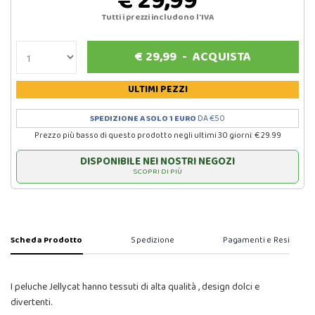
€ 29,99
Tutti i prezzi includono l'IVA
€
29,99
-
ACQUISTA
ULTIMI PEZZI
SPEDIZIONE A SOLO 1 EURO
DA €50
Prezzo più basso di questo prodotto negli ultimi 30 giorni: € 29.99
DISPONIBILE NEI NOSTRI NEGOZI
SCOPRI DI PIÙ
Scheda Prodotto
Spedizione
Pagamenti e Resi
I peluche Jellycat hanno tessuti di alta qualità , design dolci e
divertenti.