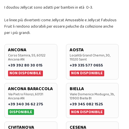
I doudou Jellycat sono adatti per bambini in età 0-3.
Le linee più divertenti come Jellycat Amuseable e Jellycat Fabulous
Fruit li rendono adorabili per essere peluche da collezione anche
per i più grandi.
ANCONA
AOSTA
Corso Stamira, 55, 60122
Località Grand Chemin, 30,
Ancona AN
11020 Saint
+39 392 80 30 015
+39 335 577 0655
NON DISPONIBILE
NON DISPONIBILE
ANCONA BARACCOLA
BIELLA
Via Pietro Filonzi, 60131
Viale Domenico Modugno, 3b,
Ancona AN
13900 Biella BI
+39 340 36 62 275
+39 345 082 1525
DISPONIBILE
NON DISPONIBILE
CIVITANOVA
CESENA