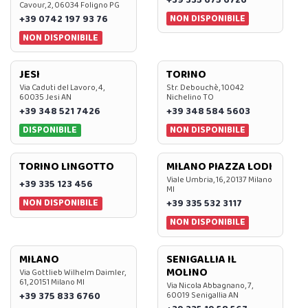
Cavour, 2, 06034 Foligno PG
NON DISPONIBILE
+39 0742 197 93 76
NON DISPONIBILE
JESI
TORINO
Via Caduti del Lavoro, 4,
Str. Debouchè, 10042
60035 Jesi AN
Nichelino TO
+39 348 521 7426
+39 348 584 5603
DISPONIBILE
NON DISPONIBILE
TORINO LINGOTTO
MILANO PIAZZA LODI
Viale Umbria, 16, 20137 Milano
+39 335 123 456
MI
NON DISPONIBILE
+39 335 532 3117
NON DISPONIBILE
MILANO
SENIGALLIA IL
MOLINO
Via Gottlieb Wilhelm Daimler,
61, 20151 Milano MI
Via Nicola Abbagnano, 7,
+39 375 833 6760
60019 Senigallia AN