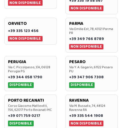
+39 335 19 58 567
NON DISPONIBILE
NON DISPONIBILE
ORVIETO
PARMA
Via Emilia Est, 7B, 43121 Parma
+39 335 123 456
PR
NON DISPONIBILE
+39 349 766 8789
NON DISPONIBILE
PERUGIA
PESARO
Via C. Piccolpasso, 1/A, 06128
Via Y. A. Gagarin, 61122 Pesaro
Perugia PG
PU
+39 344 058 1790
+39 347 906 7308
DISPONIBILE
DISPONIBILE
PORTO RECANATI
RAVENNA
Corso Giacomo Matteotti,
Via M. Bussato, 74, 48124
156, 62017 Porto Recanati MC
Ravenna RA
+39 071 759 0217
+39 335 544 1908
DISPONIBILE
NON DISPONIBILE