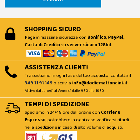
SHOPPING SICURO
Paga in massima sicurezza con
Bonifico, PayPal,
Carta di Credito
su
server sicuro 128bit
.
ASSISTENZA CLIENTI
Ti assistiamo in ogni fase del tuo acquisto: contatta il
349 11 91 149
o scrivi a
info@dadiemattoncini.it
Attivo dal Lunedì al Venerdì dalle 9:30 alle 16:30
TEMPI DI SPEDIZIONE
Spediamo in 24/48 ore dall'ordine con
Corriere
Espresso
; potrebbero in ogni caso verificarsi ritardi
nella spedizione in caso di alto volume di acquisti.