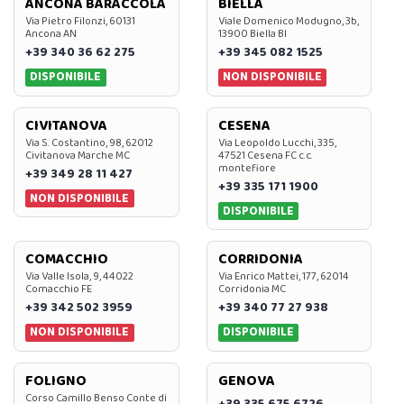
ANCONA BARACCOLA
BIELLA
Via Pietro Filonzi, 60131
Viale Domenico Modugno, 3b,
Ancona AN
13900 Biella BI
+39 340 36 62 275
+39 345 082 1525
DISPONIBILE
NON DISPONIBILE
CIVITANOVA
CESENA
Via S. Costantino, 98, 62012
Via Leopoldo Lucchi, 335,
Civitanova Marche MC
47521 Cesena FC c.c.
montefiore
+39 349 28 11 427
+39 335 171 1900
NON DISPONIBILE
DISPONIBILE
COMACCHIO
CORRIDONIA
Via Valle Isola, 9, 44022
Via Enrico Mattei, 177, 62014
Comacchio FE
Corridonia MC
+39 342 502 3959
+39 340 77 27 938
NON DISPONIBILE
DISPONIBILE
FOLIGNO
GENOVA
Corso Camillo Benso Conte di
+39 335 675 6726