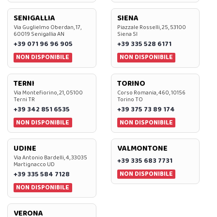
SENIGALLIA
SIENA
Via Guglielmo Oberdan, 17,
Piazzale Rosselli, 25, 53100
60019 Senigallia AN
Siena SI
+39 071 96 96 905
+39 335 528 6171
NON DISPONIBILE
NON DISPONIBILE
TERNI
TORINO
Via Montefiorino, 21, 05100
Corso Romania, 460, 10156
Terni TR
Torino TO
+39 342 851 6535
+39 375 73 89 174
NON DISPONIBILE
NON DISPONIBILE
UDINE
VALMONTONE
Via Antonio Bardelli, 4, 33035
+39 335 683 7731
Martignacco UD
NON DISPONIBILE
+39 335 584 7128
NON DISPONIBILE
VERONA