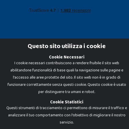
Questo sito utilizza i cookie
Cookie Necessari
Dadi e Mattoncini è un brand di Giocabene Srl. Ogni riproduzione o utilizzo non
espressamente autorizzato è severamente vietato. Tutti i loghi, marchi,
I cookie necessari contribuiscono a rendere fruibile il sito web
brand elencati nel presente shop sono di proprietà dei rispettivi titolari.
abilitandone funzionalità di base quali la navigazione sulle pagine e
I prezzi e le promozioni pubblicate potrebbero differire da quanto esposto in
negozio.
l'accesso alle aree protette del sito. Il sito web non è in grado di
Giocabene Srl - via della Posta 8, 20123 Milano (MI)
funzionare correttamente senza questi cookie. Questo cookie è usato
P.IVA 02608090425 - REA AN201199 - C.S. 10.000 i.v.
per distinguere tra umani e robot.
Cookie Statistici
Questi strumenti di tracciamento ci permettono di misurare il traffico e
analizzare il tuo comportamento con l'obiettivo di migliorare il nostro
servizio.