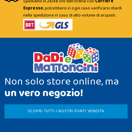
Spediamo in 24/48 ore dall'ordine con
Corriere
Espresso
; potrebbero in ogni caso verificarsi ritardi
nella spedizione in caso di alto volume di acquisti.
Non solo store online, ma
un vero negozio!
SCOPRI TUTTI I NOSTRI PUNTI VENDITA