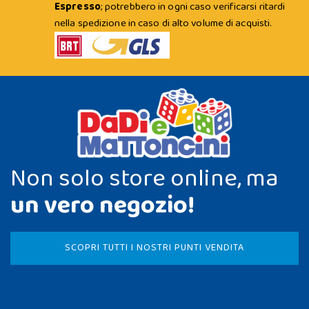
Espresso
; potrebbero in ogni caso verificarsi ritardi
nella spedizione in caso di alto volume di acquisti.
Non solo store online, ma
un vero negozio!
SCOPRI TUTTI I NOSTRI PUNTI VENDITA