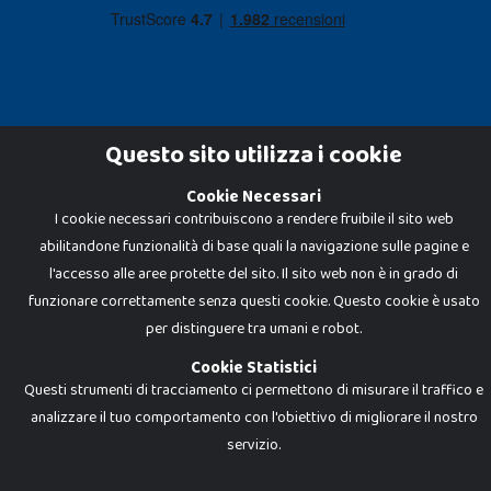
Questo sito utilizza i cookie
Cookie Necessari
Dadi e Mattoncini è un brand di Giocabene Srl. Ogni riproduzione o utilizzo non
I cookie necessari contribuiscono a rendere fruibile il sito web
espressamente autorizzato è severamente vietato. Tutti i loghi, marchi,
brand elencati nel presente shop sono di proprietà dei rispettivi titolari.
abilitandone funzionalità di base quali la navigazione sulle pagine e
I prezzi e le promozioni pubblicate potrebbero differire da quanto esposto in
negozio.
l'accesso alle aree protette del sito. Il sito web non è in grado di
Giocabene Srl - via della Posta 8, 20123 Milano (MI)
funzionare correttamente senza questi cookie. Questo cookie è usato
P.IVA 02608090425 - REA AN201199 - C.S. 10.000 i.v.
per distinguere tra umani e robot.
Cookie Statistici
Questi strumenti di tracciamento ci permettono di misurare il traffico e
analizzare il tuo comportamento con l'obiettivo di migliorare il nostro
servizio.