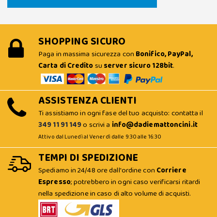
SHOPPING SICURO
Paga in massima sicurezza con
Bonifico, PayPal,
Carta di Credito
su
server sicuro 128bit
.
ASSISTENZA CLIENTI
Ti assistiamo in ogni fase del tuo acquisto: contatta il
349 11 91 149
o scrivi a
info@dadiemattoncini.it
Attivo dal Lunedì al Venerdì dalle 9:30 alle 16:30
TEMPI DI SPEDIZIONE
Spediamo in 24/48 ore dall'ordine con
Corriere
Espresso
; potrebbero in ogni caso verificarsi ritardi
nella spedizione in caso di alto volume di acquisti.