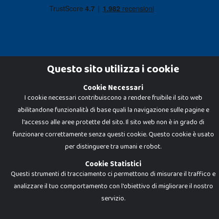
Questo sito utilizza i cookie
Cookie Necessari
Dadi e Mattoncini è un brand di Giocabene Srl. Ogni riproduzione o utilizzo non
I cookie necessari contribuiscono a rendere fruibile il sito web
espressamente autorizzato è severamente vietato. Tutti i loghi, marchi,
brand elencati nel presente shop sono di proprietà dei rispettivi titolari.
abilitandone funzionalità di base quali la navigazione sulle pagine e
I prezzi e le promozioni pubblicate potrebbero differire da quanto esposto in
negozio.
l'accesso alle aree protette del sito. Il sito web non è in grado di
Giocabene Srl - via della Posta 8, 20123 Milano (MI)
funzionare correttamente senza questi cookie. Questo cookie è usato
P.IVA 02608090425 - REA AN201199 - C.S. 10.000 i.v.
per distinguere tra umani e robot.
Cookie Statistici
Questi strumenti di tracciamento ci permettono di misurare il traffico e
analizzare il tuo comportamento con l'obiettivo di migliorare il nostro
servizio.