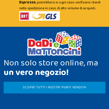
Espresso
; potrebbero in ogni caso verificarsi ritardi
nella spedizione in caso di alto volume di acquisti.
Non solo store online, ma
un vero negozio!
SCOPRI TUTTI I NOSTRI PUNTI VENDITA