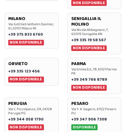
NON DISPONIBILE
MILANO
SENIGALLIA IL
MOLINO
Via Gottlieb Wilhelm Daimler,
61, 20151 Milano MI
Via Nicola Abbagnano, 7,
+39 375 833 6760
60019 Senigallia AN
+39 335 19 58 567
NON DISPONIBILE
NON DISPONIBILE
ORVIETO
PARMA
Via Emilia Est, 7B, 43121 Parma
+39 335 123 456
PR
NON DISPONIBILE
+39 349 766 8789
NON DISPONIBILE
PERUGIA
PESARO
Via C. Piccolpasso, 1/A, 06128
Via Y. A. Gagarin, 61122 Pesaro
Perugia PG
PU
+39 344 058 1790
+39 347 906 7308
NON DISPONIBILE
DISPONIBILE