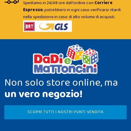
Spediamo in 24/48 ore dall'ordine con
Corriere
Espresso
; potrebbero in ogni caso verificarsi ritardi
nella spedizione in caso di alto volume di acquisti.
Non solo store online, ma
un vero negozio!
SCOPRI TUTTI I NOSTRI PUNTI VENDITA