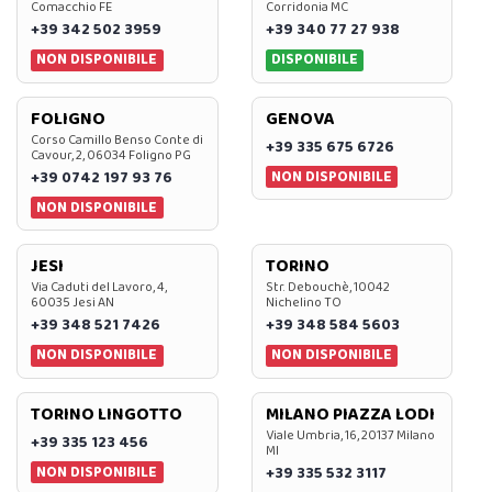
Comacchio FE
Corridonia MC
+39 342 502 3959
+39 340 77 27 938
NON DISPONIBILE
DISPONIBILE
FOLIGNO
GENOVA
Corso Camillo Benso Conte di
+39 335 675 6726
Cavour, 2, 06034 Foligno PG
NON DISPONIBILE
+39 0742 197 93 76
NON DISPONIBILE
JESI
TORINO
Via Caduti del Lavoro, 4,
Str. Debouchè, 10042
60035 Jesi AN
Nichelino TO
+39 348 521 7426
+39 348 584 5603
NON DISPONIBILE
NON DISPONIBILE
TORINO LINGOTTO
MILANO PIAZZA LODI
Viale Umbria, 16, 20137 Milano
+39 335 123 456
MI
NON DISPONIBILE
+39 335 532 3117