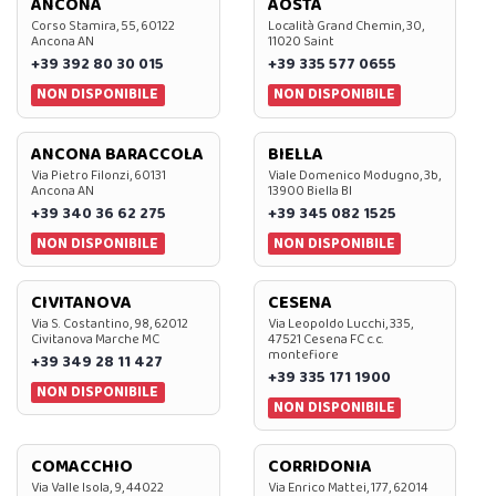
ANCONA
AOSTA
Corso Stamira, 55, 60122
Località Grand Chemin, 30,
Ancona AN
11020 Saint
+39 392 80 30 015
+39 335 577 0655
NON DISPONIBILE
NON DISPONIBILE
ANCONA BARACCOLA
BIELLA
Via Pietro Filonzi, 60131
Viale Domenico Modugno, 3b,
Ancona AN
13900 Biella BI
+39 340 36 62 275
+39 345 082 1525
NON DISPONIBILE
NON DISPONIBILE
CIVITANOVA
CESENA
Via S. Costantino, 98, 62012
Via Leopoldo Lucchi, 335,
Civitanova Marche MC
47521 Cesena FC c.c.
montefiore
+39 349 28 11 427
+39 335 171 1900
NON DISPONIBILE
NON DISPONIBILE
COMACCHIO
CORRIDONIA
Via Valle Isola, 9, 44022
Via Enrico Mattei, 177, 62014