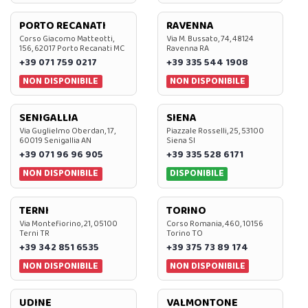
PORTO RECANATI
RAVENNA
Corso Giacomo Matteotti,
Via M. Bussato, 74, 48124
156, 62017 Porto Recanati MC
Ravenna RA
+39 071 759 0217
+39 335 544 1908
NON DISPONIBILE
NON DISPONIBILE
SENIGALLIA
SIENA
Via Guglielmo Oberdan, 17,
Piazzale Rosselli, 25, 53100
60019 Senigallia AN
Siena SI
+39 071 96 96 905
+39 335 528 6171
NON DISPONIBILE
DISPONIBILE
TERNI
TORINO
Via Montefiorino, 21, 05100
Corso Romania, 460, 10156
Terni TR
Torino TO
+39 342 851 6535
+39 375 73 89 174
NON DISPONIBILE
NON DISPONIBILE
UDINE
VALMONTONE