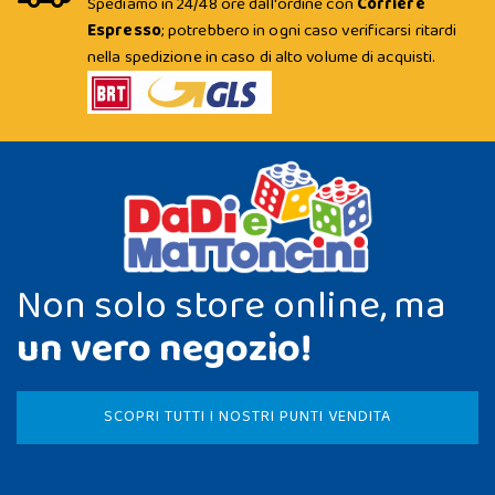
Spediamo in 24/48 ore dall'ordine con
Corriere
Espresso
; potrebbero in ogni caso verificarsi ritardi
nella spedizione in caso di alto volume di acquisti.
Non solo store online, ma
un vero negozio!
SCOPRI TUTTI I NOSTRI PUNTI VENDITA