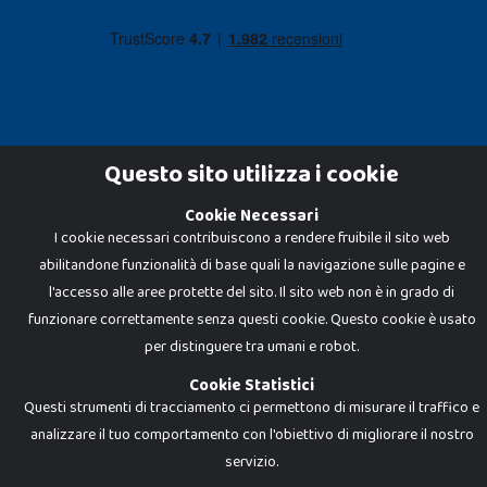
Questo sito utilizza i cookie
Cookie Necessari
Dadi e Mattoncini è un brand di Giocabene Srl. Ogni riproduzione o utilizzo non
espressamente autorizzato è severamente vietato. Tutti i loghi, marchi,
I cookie necessari contribuiscono a rendere fruibile il sito web
brand elencati nel presente shop sono di proprietà dei rispettivi titolari.
abilitandone funzionalità di base quali la navigazione sulle pagine e
I prezzi e le promozioni pubblicate potrebbero differire da quanto esposto in
negozio.
l'accesso alle aree protette del sito. Il sito web non è in grado di
Giocabene Srl - via della Posta 8, 20123 Milano (MI)
funzionare correttamente senza questi cookie. Questo cookie è usato
P.IVA 02608090425 - REA AN201199 - C.S. 10.000 i.v.
per distinguere tra umani e robot.
Cookie Statistici
Questi strumenti di tracciamento ci permettono di misurare il traffico e
analizzare il tuo comportamento con l'obiettivo di migliorare il nostro
servizio.