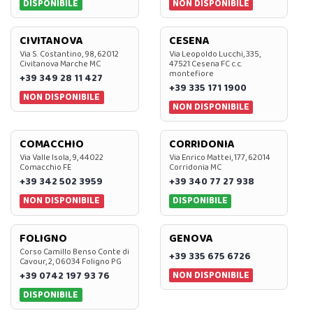
DISPONIBILE
NON DISPONIBILE
CIVITANOVA
CESENA
Via S. Costantino, 98, 62012
Via Leopoldo Lucchi, 335,
Civitanova Marche MC
47521 Cesena FC c.c.
montefiore
+39 349 28 11 427
+39 335 171 1900
NON DISPONIBILE
NON DISPONIBILE
COMACCHIO
CORRIDONIA
Via Valle Isola, 9, 44022
Via Enrico Mattei, 177, 62014
Comacchio FE
Corridonia MC
+39 342 502 3959
+39 340 77 27 938
NON DISPONIBILE
DISPONIBILE
FOLIGNO
GENOVA
Corso Camillo Benso Conte di
+39 335 675 6726
Cavour, 2, 06034 Foligno PG
NON DISPONIBILE
+39 0742 197 93 76
DISPONIBILE