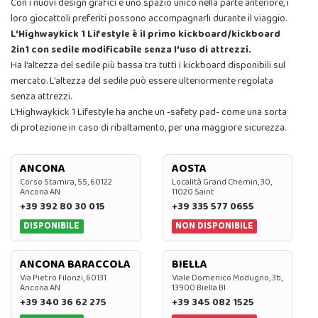
Con i nuovi design grafici e uno spazio unico nella parte anteriore, i
loro giocattoli preferiti possono accompagnarli durante il viaggio.
L'Highwaykick 1 Lifestyle è il primo kickboard/kickboard
2in1 con sedile modificabile senza l'uso di attrezzi.
Ha l'altezza del sedile più bassa tra tutti i kickboard disponibili sul
mercato. L'altezza del sedile può essere ulteriormente regolata
senza attrezzi.
L'Highwaykick 1 Lifestyle ha anche un -safety pad- come una sorta
di protezione in caso di ribaltamento, per una maggiore sicurezza.
ANCONA
AOSTA
Corso Stamira, 55, 60122
Località Grand Chemin, 30,
Ancona AN
11020 Saint
+39 392 80 30 015
+39 335 577 0655
DISPONIBILE
NON DISPONIBILE
ANCONA BARACCOLA
BIELLA
Via Pietro Filonzi, 60131
Viale Domenico Modugno, 3b,
Ancona AN
13900 Biella BI
+39 340 36 62 275
+39 345 082 1525