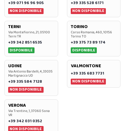
+39 071 96 96 905
+39 335 528 6171
NON DISPONIBILE
NON DISPONIBILE
TERNI
TORINO
Via Montefiorino, 21, 05100
Corso Romania, 460, 10156
Terni TR
Torino TO
+39 342 851 6535
+39 375 73 89 174
DISPONIBILE
DISPONIBILE
UDINE
VALMONTONE
Via Antonio Bardelli, 4, 33035
+39 335 683 7731
Martignacco UD
NON DISPONIBILE
+39 335 584 7128
NON DISPONIBILE
VERONA
Via Trentino, 1, 37060 Sona
VR
+39 342 031 0352
NON DISPONIBILE