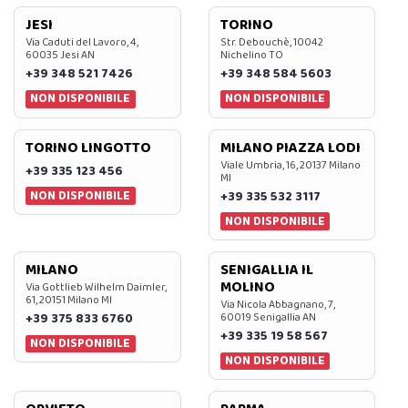
JESI
TORINO
Via Caduti del Lavoro, 4,
Str. Debouchè, 10042
60035 Jesi AN
Nichelino TO
+39 348 521 7426
+39 348 584 5603
NON DISPONIBILE
NON DISPONIBILE
TORINO LINGOTTO
MILANO PIAZZA LODI
Viale Umbria, 16, 20137 Milano
+39 335 123 456
MI
NON DISPONIBILE
+39 335 532 3117
NON DISPONIBILE
MILANO
SENIGALLIA IL
MOLINO
Via Gottlieb Wilhelm Daimler,
61, 20151 Milano MI
Via Nicola Abbagnano, 7,
+39 375 833 6760
60019 Senigallia AN
+39 335 19 58 567
NON DISPONIBILE
NON DISPONIBILE