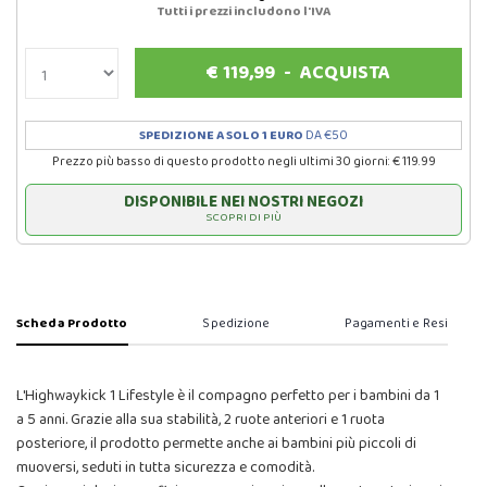
Tutti i prezzi includono l'IVA
€
119,99
-
ACQUISTA
SPEDIZIONE A SOLO 1 EURO
DA €50
Prezzo più basso di questo prodotto negli ultimi 30 giorni: € 119.99
DISPONIBILE NEI NOSTRI NEGOZI
SCOPRI DI PIÙ
Scheda Prodotto
Spedizione
Pagamenti e Resi
L'Highwaykick 1 Lifestyle è il compagno perfetto per i bambini da 1
a 5 anni. Grazie alla sua stabilità, 2 ruote anteriori e 1 ruota
posteriore, il prodotto permette anche ai bambini più piccoli di
muoversi, seduti in tutta sicurezza e comodità.