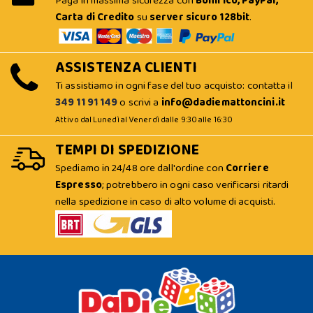
Paga in massima sicurezza con
Bonifico, PayPal,
Carta di Credito
su
server sicuro 128bit
.
ASSISTENZA CLIENTI
Ti assistiamo in ogni fase del tuo acquisto: contatta il
349 11 91 149
o scrivi a
info@dadiemattoncini.it
Attivo dal Lunedì al Venerdì dalle 9:30 alle 16:30
TEMPI DI SPEDIZIONE
Spediamo in 24/48 ore dall'ordine con
Corriere
Espresso
; potrebbero in ogni caso verificarsi ritardi
nella spedizione in caso di alto volume di acquisti.