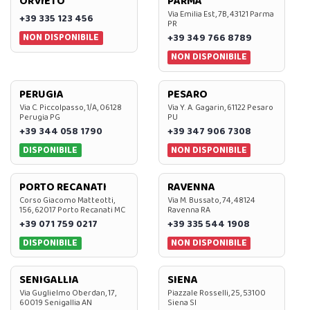
ORVIETO
PARMA
Via Emilia Est, 7B, 43121 Parma
+39 335 123 456
PR
NON DISPONIBILE
+39 349 766 8789
NON DISPONIBILE
PERUGIA
PESARO
Via C. Piccolpasso, 1/A, 06128
Via Y. A. Gagarin, 61122 Pesaro
Perugia PG
PU
+39 344 058 1790
+39 347 906 7308
DISPONIBILE
NON DISPONIBILE
PORTO RECANATI
RAVENNA
Corso Giacomo Matteotti,
Via M. Bussato, 74, 48124
156, 62017 Porto Recanati MC
Ravenna RA
+39 071 759 0217
+39 335 544 1908
DISPONIBILE
NON DISPONIBILE
SENIGALLIA
SIENA
Via Guglielmo Oberdan, 17,
Piazzale Rosselli, 25, 53100
60019 Senigallia AN
Siena SI